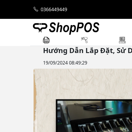
Trang chủ
Blog tin tức từ mayinhoadon.
0366449449
Tin tức
Download Driver
Khuy
Hướng Dẫn Lắp Đặt, Sử 
19/09/2024 08:49:29