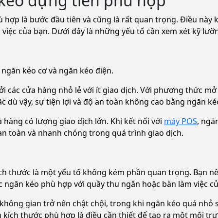
kéo đựng tiền phù hợp
 hợp là bước đầu tiên và cũng là rất quan trọng. Điều này 
việc của bạn. Dưới đây là những yếu tố cần xem xét kỹ lưỡ
: ngăn kéo cơ và ngăn kéo điện.
 các cửa hàng nhỏ lẻ với ít giao dịch. Với phương thức mở 
c dù vậy, sự tiện lợi và độ an toàn không cao bằng ngăn ké
 hàng có lượng giao dịch lớn. Khi kết nối với
máy POS
, ngă
an toàn và nhanh chóng trong quá trình giao dịch.
ch thước là một yếu tố không kém phần quan trọng. Bạn nê
 ngăn kéo phù hợp với quầy thu ngân hoặc bàn làm việc c
không gian trở nên chật chội, trong khi ngăn kéo quá nhỏ 
ọn kích thước phù hợp là điều cần thiết để tạo ra một môi tr