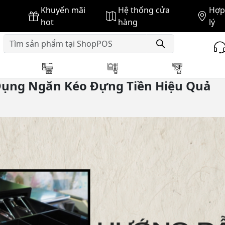
Khuyến mãi
Hệ thống cửa
Hợp 
vn
hot
hàng
lý
ến Mãi - Dịch Vụ
Kinh Nghiệm - Mẹo Vặt
Tư Vấ
Dụng Ngăn Kéo Đựng Tiền Hiệu Quả