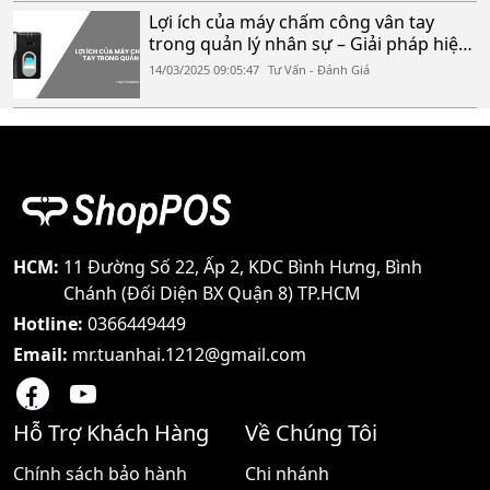
Lợi ích của máy chấm công vân tay
trong quản lý nhân sự – Giải pháp hiệu
quả!
14/03/2025 09:05:47
Tư Vấn - Đánh Giá
HCM:
11 Đường Số 22, Ấp 2, KDC Bình Hưng, Bình
Chánh (Đối Diện BX Quận 8) TP.HCM
Hotline:
0366449449
Email:
mr.tuanhai.1212@gmail.com
Hỗ Trợ Khách Hàng
Về Chúng Tôi
Chính sách bảo hành
Chi nhánh