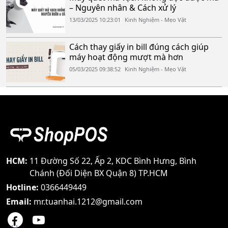
– Nguyên nhân & Cách xử lý
13/03/2025 10:23:01
Kinh Nghiệm - Mẹo Vặt
Cách thay giấy in bill đúng cách giúp
máy hoạt động mượt mà hơn
05/03/2025 09:38:52
Kinh Nghiệm - Mẹo Vặt
HCM:
11 Đường Số 22, Ấp 2, KDC Bình Hưng, Bình
Chánh (Đối Diện BX Quận 8) TP.HCM
Hotline:
0366449449
Email:
mr.tuanhai.1212@gmail.com