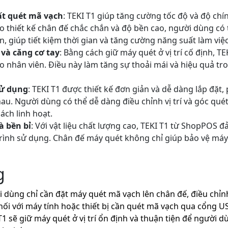
ất quét mã vạch
: TEKI T1 giúp tăng cường tốc độ và độ chí
o thiết kế chân đế chắc chắn và độ bền cao, người dùng có
, giúp tiết kiệm thời gian và tăng cường năng suất làm việc
và căng cơ tay
: Bằng cách giữ máy quét ở vị trí cố định, T
o nhân viên. Điều này làm tăng sự thoải mái và hiệu quả tro
sử dụng
: TEKI T1 được thiết kế đơn giản và dễ dàng lắp đặt,
u. Người dùng có thể dễ dàng điều chỉnh vị trí và góc qué
ách linh hoạt.
à bền bỉ
: Với vật liệu chất lượng cao, TEKI T1 từ ShopPOS 
trình sử dụng. Chân đế máy quét không chỉ giúp bảo vệ máy
g
 dùng chỉ cần đặt máy quét mã vạch lên chân đế, điều chỉnh 
nối với máy tính hoặc thiết bị cần quét mã vạch qua cổng U
T1 sẽ giữ máy quét ở vị trí ổn định và thuận tiện để người 