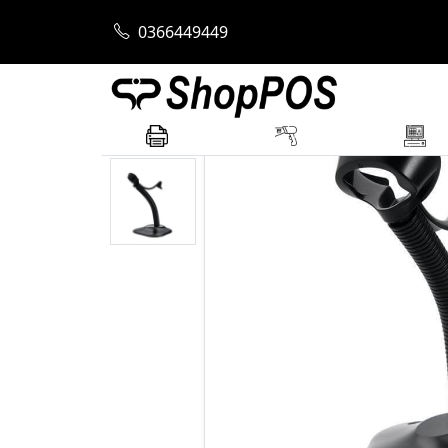
Trang chủ
Chân đế
CHÂN ĐẾ MÁY QUÉT
0366449449