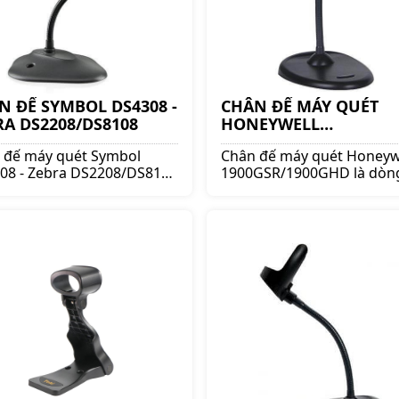
N ĐẾ SYMBOL DS4308 -
CHÂN ĐẾ MÁY QUÉT
RA DS2208/DS8108
HONEYWELL
1900GSR/1900GHD
 đế máy quét Symbol
Chân đế máy quét Honeyw
08 - Zebra DS2208/DS8108
1900GSR/1900GHD là dòn
ng chân đế nổi tiếng. Mua
chân đế nổi tiếng. Mua ch
 đế máy quét lên ngay
máy quét lên ngay shoppo
pos.vn để nhận được
để nhận được nhiều ưu đã
 ưu đãi và giá tốt!!
giá tốt!!