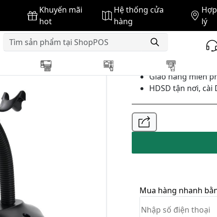
Khuyến mãi
Hệ thống cửa
Hợp 
 TEKI T1
hot
hàng
lý
GIÁ BÁN :
Giao hàng miễn ph
HDSD tận nơi, cài 
Mua hàng nhanh bằng