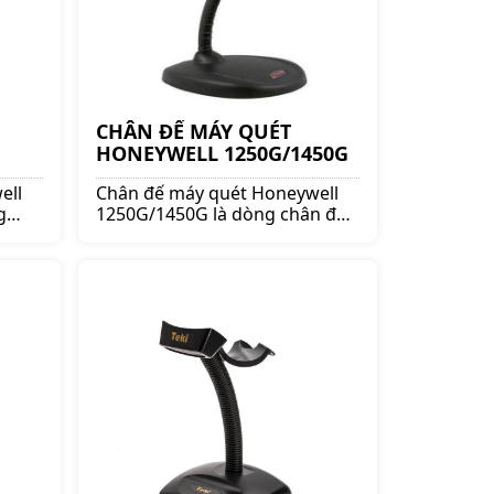
CHÂN ĐẾ MÁY QUÉT
HONEYWELL 1250G/1450G
ell
Chân đế máy quét Honeywell
g
1250G/1450G là dòng chân đế
ân đế
nổi tiếng. Mua chân đế máy
s.vn
quét lên ngay shoppos.vn để
i và
nhận được nhiều ưu đãi và giá
tốt!!