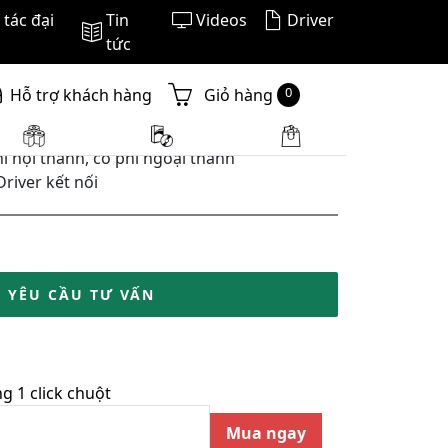
tác đại
Tin
Videos
Driver
tức
0
Hỗ trợ khách hàng
Giỏ hàng
í nội thành, có phí ngoại thành
Driver kết nối
YÊU CẦU TƯ VẤN
 1 click chuột
Mua ngay