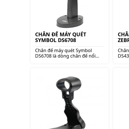
CHÂN ĐẾ MÁY QUÉT
CHÂ
SYMBOL DS6708
ZEB
Chân đế máy quét Symbol
Chân
DS6708 là dòng chân đế nổi
DS43
tiếng. Mua chân đế máy quét
là dò
lên ngay shoppos.vn để nhận
chân
được nhiều ưu đãi và giá tốt!!
shop
nhiều