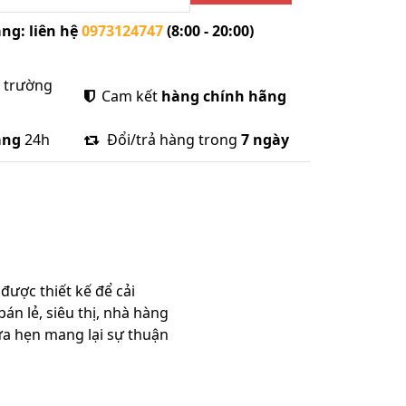
ng: liên hệ
0973124747
(8:00 - 20:00)
ị trường
Cam kết
hàng chính hãng
àng
24h
Đổi/trả hàng trong
7 ngày
ược thiết kế để cải
án lẻ, siêu thị, nhà hàng
hứa hẹn mang lại sự thuận