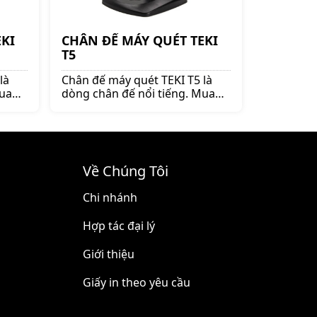
KI
CHÂN ĐẾ MÁY QUÉT TEKI
T5
là
Chân đế máy quét TEKI T5 là
Mua
dòng chân đế nổi tiếng. Mua
y
chân đế máy quét lên ngay
shoppos.vn để nhận được
nhiều ưu đãi và giá tốt!!
Về Chúng Tôi
Chi nhánh
Hợp tác đại lý
Giới thiệu
Giấy in theo yêu cầu