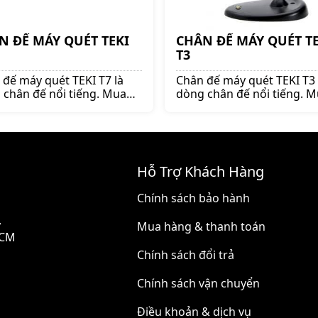
N ĐẾ MÁY QUÉT TEKI
CHÂN ĐẾ MÁY QUÉT TE
T3
 đế máy quét TEKI T7 là
Chân đế máy quét TEKI T3 
 chân đế nổi tiếng. Mua
dòng chân đế nổi tiếng. 
 đế máy quét lên ngay
chân đế máy quét lên nga
pos.vn để nhận được
shoppos.vn để nhận được
 ưu đãi và giá tốt!!
nhiều ưu đãi và giá tốt!!
Hỗ Trợ Khách Hàng
Chính sách bảo hành
,
Mua hàng & thanh toán
HCM
Chính sách đổi trả
Chính sách vận chuyển
Điều khoản & dịch vụ