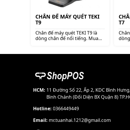
CHÂN ĐẾ MÁY QUÉT TEKI
CHÂ
T9
T7
Chân đế máy quét TEKI T9 là
Chân
dòng chân đế nổi tiếng. Mua
dòng
chân đế máy quét lên ngay
chân
shoppos.vn để nhận được
shop
nhiều ưu đãi và giá tốt!!
nhiều
HCM:
11 Đường Số 22, Ấp 2, KDC Bình Hưng
Bình Chánh (Đối Diện BX Quận 8) TP.
Hotline:
0366449449
Email:
mr.tuanhai.1212@gmail.com