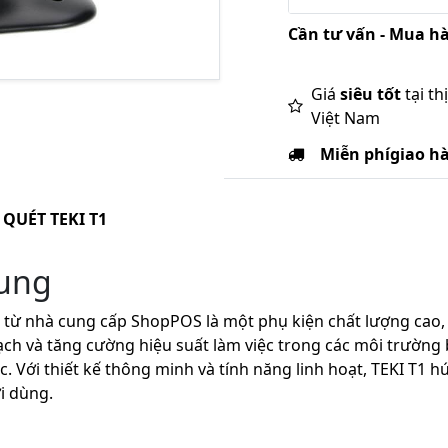
Cần tư vấn - Mua hà
Giá
siêu tốt
tại th
Việt Nam
Miễn phí
giao h
QUÉT TEKI T1
hung
từ nhà cung cấp ShopPOS là một phụ kiện chất lượng cao, đ
ạch và tăng cường hiệu suất làm việc trong các môi trường b
. Với thiết kế thông minh và tính năng linh hoạt, TEKI T1 
i dùng.