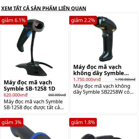
XEM TẤT CẢ SẢN PHẨM LIÊN QUAN
giảm
6.1
%
giảm
2.2
%
Máy đọc mã vạch
không dây Symble
SB2258W
1.750.000vnđ
1.790.000vnđ
Máy đọc mã vạch
Máy đọc mã vạch không
Symble SB-1258 1D
dây Symble SB2258W có
620.000vnđ
660.000vnđ
khả năng đọc mã vạch 1D
Máy đọc mã vạch Symble
và 2D nhờ sử dụng công
SB-1258 đọc được tất cả
nghệ chụp ảnh LED với
mã vạch 1D với độ chính
góc chụp rộng, nhận diện
xác cao, tốc độ quét 300
mã vạch thông minh,
giảm
3
%
giảm
1.8
%
dòng/giây nên phù hợp
Giá:1.790.000 đ
cho hệ thống bán lẻ,
Giá:660.000 đ