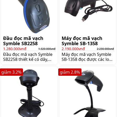
Đầu đọc mã vạch
Máy đọc mã vạch
Symble SB2258
Symble SB-1358
1.280.000vnđ
2.190.000vnđ
1.320.000vnđ
2.230.000vnđ
Đầu đọc mã vạch Symble
Máy đọc mã vạch Symble
SB2258 thiết kế có dây,
SB-1358 đọc được các loại
quét được hầu hết các loại
mã vạch 1D với tốc độ đọc
mã vạch 1D và 2D. Symble
200 dòng/giây, kết nối có
giảm
3.2
%
giảm
2.8
%
SB2258 chịu được rơi
dây cho khả năng vận
nhiều lần từ độ cao 3m,
hành ổn định,
rất bền, Giá:1.320.000 đ
Giá:2.230.000 đ