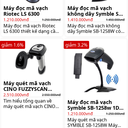
Máy đọc mã vạch
Máy đọc mã vạch
Riotec LS 6300
không dây Symble SB-
1258W
1.210.000vnđ
1.410.000vnđ
1.250.000vnđ
1.450.000vnđ
Máy đọc mã vạch Riotec
Máy đọc mã vạch không
LS 6300 thiết kế dạng cầm
dây Symble SB-1258W có
tay có dây, sử dụng công
kết nối Wifi, đọc mã vạch
nghệ quét CCD, tốc độ
1D và mã vạch GS1
giảm
1.6
%
giảm
3.2
%
quét mã vạch 1D đạt 300
DataBar. Symble SB-
scans/giây, Giá:1.250.000
1258W đọc với tốc độ rất
đ
nhanh 200 dòng/giây,
Giá:1.450.000 đ
Máy quét mã vạch
CINO FUZZYSCAN
F780-BSR
2.510.000vnđ
2.550.000vnđ
Tìm hiểu tổng quan về
Máy đọc mã vạch
máy quét mã vạch CINO
Symble SB-1258w 1D -
FUZZYSCAN F780-BSR
Không dây
1.210.000vnđ
1.250.000vnđ
Công nghệ mã số mã vạch
Máy quét mã vạch
ngày càng được ứng dụng
SYMBLE SB-1258W Máy
nhiều vào công tác quản