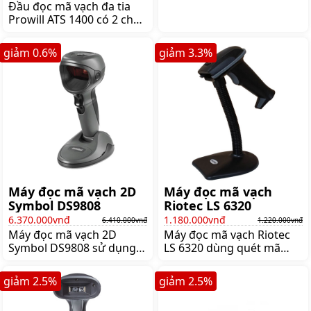
160.000 lần mã vạch cho
Đầu đọc mã vạch đa tia
mỗi lần sạc, Giá:6.160.000
Prowill ATS 1400 có 2 chế
đ
độ quét mã vạch tự động
hoặc bấm nút. Máy quét
giảm
0.6
%
giảm
3.3
%
mã vạch đa tia Prowill ATS
1400 hỗ trợ quét mã vạch
đơn tia và đa tia,
Giá:3.210.000 đ
Máy đọc mã vạch 2D
Máy đọc mã vạch
Symbol DS9808
Riotec LS 6320
6.370.000vnđ
1.180.000vnđ
6.410.000vnđ
1.220.000vnđ
Máy đọc mã vạch 2D
Máy đọc mã vạch Riotec
Symbol DS9808 sử dụng
LS 6320 dùng quét mã
công nghệ đọc mã vạch
vạch 1D với tốc độ cao và
chụp ảnh tuyến tính, có
chính xác. Riotec LS 6320
giảm
2.5
%
giảm
2.5
%
khả năng đọc mã vạch tất
dùng cho hệ thống bán
cả các mã vạch 1D & 2D &
hàng, kiểm kho,