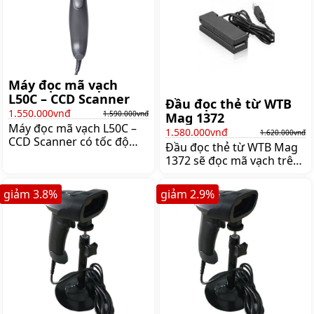
Postal, Giá:6.410.000 đ
Giá:1.220.000 đ
Máy đọc mã vạch
L50C – CCD Scanner
Đầu đọc thẻ từ WTB
1.550.000vnđ
1.590.000vnđ
Mag 1372
Máy đọc mã vạch L50C –
1.580.000vnđ
1.620.000vnđ
CCD Scanner có tốc độ
Đầu đọc thẻ từ WTB Mag
quét 300 mã/giây. Máy có
1372 sẽ đọc mã vạch trên
thiết kế nhỏ gọn và độc
thẻ từ bằng cách quét
đáo mang tới nhiều thuận
phần mã vạch ra qua đầu
giảm
3.8
%
giảm
2.9
%
tiện khi sử dụng,
đọc, kết quả đọc chính
Giá:1.590.000 đ
xác, Giá:1.620.000 đ