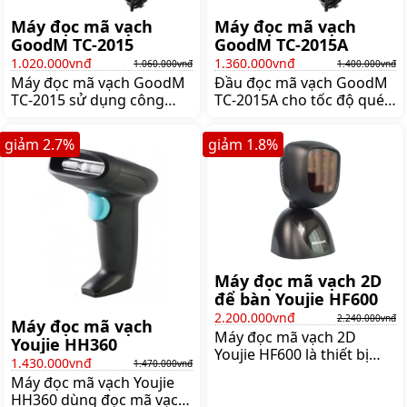
Máy đọc mã vạch
Máy đọc mã vạch
GoodM TC-2015
GoodM TC-2015A
1.020.000vnđ
1.360.000vnđ
1.060.000vnđ
1.400.000vnđ
Máy đọc mã vạch GoodM
Đầu đọc mã vạch GoodM
TC-2015 sử dụng công
TC-2015A cho tốc độ quét
nghệ quét tia laser cho
mã vạch chính xác và
khả năng quét mã vạch
nhanh chóng bằng tia
giảm
2.7
%
giảm
1.8
%
chính xác và nhanh hơn,
laser giúp kiểm kê hàng
giúp khâu thanh toán cho
hóa hay bán hàng không
khách hàng nhanh chóng.
tốn công sức và thời gian.
Máy quét mã vạch GoodM
Máy đọc mã vạch GoodM
TC-2015 nhỏ gọn, có dây
TC-2015A tự động quét
kết nối với máy tính tiện
mã vạch và có thể kết nối
lợi, Giá:1.060.000 đ
với máy tính để trích xuất
dữ liệu, Giá:1.400.000 đ
Máy đọc mã vạch 2D
để bàn Youjie HF600
2.200.000vnđ
2.240.000vnđ
Máy đọc mã vạch
Máy đọc mã vạch 2D
Youjie HH360
Youjie HF600 là thiết bị
1.430.000vnđ
1.470.000vnđ
đầu đọc mã vạch có độ
Máy đọc mã vạch Youjie
bền, đọc siêu nhanh chính
HH360 dùng đọc mã vạch
xác, ngay cả trên thiết bị