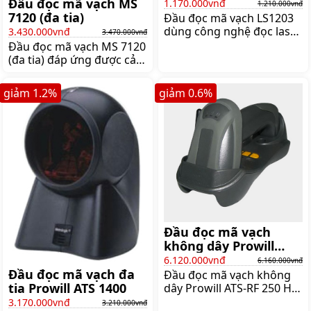
Đầu đọc mã vạch MS
1.170.000vnđ
1.210.000vnđ
7120 (đa tia)
Đầu đọc mã vạch LS1203
dùng công nghệ đọc laser
3.430.000vnđ
3.470.000vnđ
diode 650 nm cho tốc độ
Đầu đọc mã vạch MS 7120
quét mã vạch 1D rất
(đa tia) đáp ứng được cả
nhanh 100 dòng
những thông tin mã vạch
quét/giây. Đầu quét mã
rộng hay những sản
giảm
1.2
%
giảm
0.6
%
vạch LS1203 thường dùng
phẩm cồng kềnh. Phù hợp
để kiểm kê hàng hóa, bán
sử dụng để bàn cho phép
hàng, Giá:1.210.000 đ
tính tiền hoặc quản lý sản
phẩm kho, Giá:3.470.000 đ
Đầu đọc mã vạch
không dây Prowill
ATS-RF 250 HD
6.120.000vnđ
6.160.000vnđ
Đầu đọc mã vạch đa
Đầu đọc mã vạch không
tia Prowill ATS 1400
dây Prowill ATS-RF 250 HD
sử dụng pin sạc, đọc được
3.170.000vnđ
3.210.000vnđ