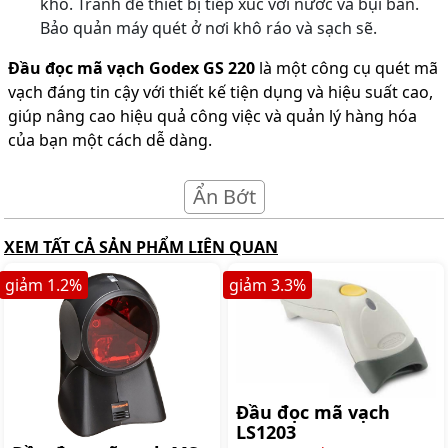
khô. Tránh để thiết bị tiếp xúc với nước và bụi bẩn.
Bảo quản máy quét ở nơi khô ráo và sạch sẽ.
Đầu đọc mã vạch Godex GS 220
là một công cụ quét mã
vạch đáng tin cậy với thiết kế tiện dụng và hiệu suất cao,
giúp nâng cao hiệu quả công việc và quản lý hàng hóa
của bạn một cách dễ dàng.
Ẩn Bớt
XEM TẤT CẢ SẢN PHẨM LIÊN QUAN
giảm
1.2
%
giảm
3.3
%
Đầu đọc mã vạch
LS1203