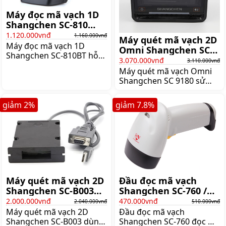
Máy đọc mã vạch 1D
Shangchen SC-810
(kết nối Bluetooth)
1.120.000vnđ
1.160.000vnđ
Máy quét mã vạch 2D
Máy đọc mã vạch 1D
Omni Shangchen SC
Shangchen SC-810BT hỗ
9180
3.070.000vnđ
3.110.000vnđ
trợ kết nối Bluetooth với
Máy quét mã vạch Omni
phạm vi truyền xa 30m.
Shangchen SC 9180 sử
Shangchen SC-810BT
dụng công nghệ laser
dùng pin sạc, cho thời
Ominidirectional cho
gian làm việc liên tục 20
giảm
2
%
giảm
7.8
%
phép đọc mã vạc ở 7
giờ, Giá:1.160.000 đ
hướng, 24 dòng giúp thực
hiện công việc nhanh hơn,
Giá:3.110.000 đ
Máy quét mã vạch 2D
Đầu đọc mã vạch
Shangchen SC-B003
Shangchen SC-760 /
(dành cho sản xuất)
SC-760S
2.000.000vnđ
470.000vnđ
2.040.000vnđ
510.000vnđ
Máy quét mã vạch 2D
Đầu đọc mã vạch
Shangchen SC-B003 dùng
Shangchen SC-760 đọc mã