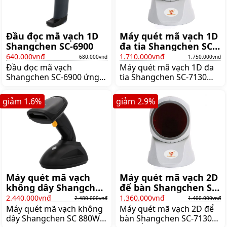
Máy quét mã vạch 1D
Đầu đọc mã vạch 1D
đa tia Shangchen SC-
Shangchen SC-6900
7130
1.710.000vnđ
640.000vnđ
1.750.000vnđ
680.000vnđ
Máy quét mã vạch 1D đa
Đầu đọc mã vạch
tia Shangchen SC-7130
Shangchen SC-6900 ứng
gồm 24 tia, hỗ trợ đọc tất
dụng công nghệ quét
cả các mã vạch tiêu chuẩn
Laser giúp đọc mã vạch
giảm
1.6
%
giảm
2.9
%
1D, bao gồm GS1 Databar
1D, GS1 Databar nhanh,
nhanh chóng,
tốc độ quét là 250 lần
Giá:1.750.000 đ
quét/giây, Giá:680.000 đ
Máy quét mã vạch
Máy quét mã vạch 2D
không dây Shangchen
để bàn Shangchen SC-
SC 880W 2D
7130
2.440.000vnđ
1.360.000vnđ
2.480.000vnđ
1.400.000vnđ
Máy quét mã vạch không
Máy quét mã vạch 2D để
dây Shangchen SC 880W
bàn Shangchen SC-7130