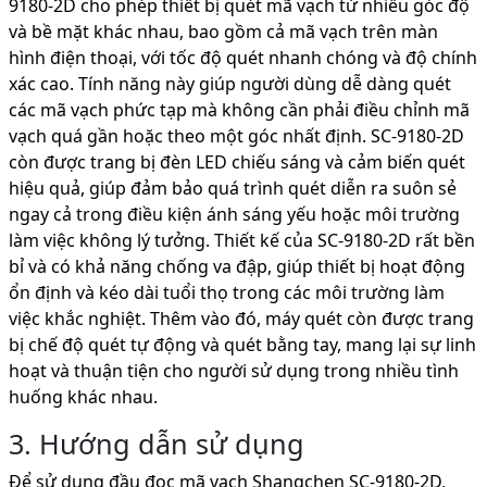
9180-2D cho phép thiết bị quét mã vạch từ nhiều góc độ
và bề mặt khác nhau, bao gồm cả mã vạch trên màn
hình điện thoại, với tốc độ quét nhanh chóng và độ chính
xác cao. Tính năng này giúp người dùng dễ dàng quét
các mã vạch phức tạp mà không cần phải điều chỉnh mã
vạch quá gần hoặc theo một góc nhất định. SC-9180-2D
còn được trang bị đèn LED chiếu sáng và cảm biến quét
hiệu quả, giúp đảm bảo quá trình quét diễn ra suôn sẻ
ngay cả trong điều kiện ánh sáng yếu hoặc môi trường
làm việc không lý tưởng. Thiết kế của SC-9180-2D rất bền
bỉ và có khả năng chống va đập, giúp thiết bị hoạt động
ổn định và kéo dài tuổi thọ trong các môi trường làm
việc khắc nghiệt. Thêm vào đó, máy quét còn được trang
bị chế độ quét tự động và quét bằng tay, mang lại sự linh
hoạt và thuận tiện cho người sử dụng trong nhiều tình
huống khác nhau.
3. Hướng dẫn sử dụng
Để sử dụng đầu đọc mã vạch Shangchen SC-9180-2D,