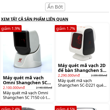
Ẩn Bớt
XEM TẤT CẢ SẢN PHẨM LIÊN QUAN
giảm
1.9
%
giảm
1.7
%
Máy quét mã vạch 2D
để bàn Shangchen SC-
D221 (có dây)
2.290.000vnđ
2.330.000vnđ
Máy quét mã vạch
Máy quét mã vạch
Omni Shangchen SC
Shangchen SC-D221 quét
7150
2.100.000vnđ
2.140.000vnđ
được tất cả các mã 1D và
Máy quét mã vạch Omni
2D tiêu chuẩn, mã QR
Shangchen SC 7150 có thể
Code, Data Matrix,
đọc tất cả mã vạch tiêu
PDF417, Micro QR và quét
chuẩn 1d, bao gồm GS1
mã thanh toán MoMo,
giảm
2.4
%
giảm
4.5
%