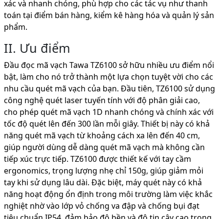
xác và nhanh chóng, phù hợp cho các tác vụ như thanh
toán tại điểm bán hàng, kiểm kê hàng hóa và quản lý sản
phẩm.
II. Ưu điểm
Đầu đọc mã vạch Tawa TZ6100 sở hữu nhiều ưu điểm nổi
bật, làm cho nó trở thành một lựa chọn tuyệt vời cho các
nhu cầu quét mã vạch của bạn. Đầu tiên, TZ6100 sử dụng
công nghệ quét laser tuyến tính với độ phân giải cao,
cho phép quét mã vạch 1D nhanh chóng và chính xác với
tốc độ quét lên đến 300 lần mỗi giây. Thiết bị này có khả
năng quét mã vạch từ khoảng cách xa lên đến 40 cm,
giúp người dùng dễ dàng quét mã vạch mà không cần
tiếp xúc trực tiếp. TZ6100 được thiết kế với tay cầm
ergonomics, trọng lượng nhẹ chỉ 150g, giúp giảm mỏi
tay khi sử dụng lâu dài. Đặc biệt, máy quét này có khả
năng hoạt động ổn định trong môi trường làm việc khắc
nghiệt nhờ vào lớp vỏ chống va đập và chống bụi đạt
tiêu chuẩn IP54, đảm bảo độ bền và độ tin cậy cao trong