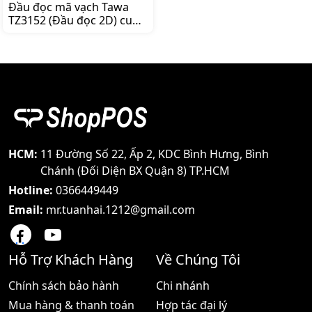
Đầu đọc mã vạch Tawa
TZ3152 (Đầu đọc 2D) cung
cấp hiệu suất công nghiệp
hàng đầu và độ tin cậy
cho một loạt các ứng
dụng đòi hỏi tính linh
hoạt của công nghệ quét
ảnh. Đây là lựa chọn lý
tưởng cho các cửa hàng
bán lẻ tầm trung, bao
gồm các hiệu thuốc tây,
cửa hàng rượu mạnh và
HCM:
11 Đường Số 22, Ấp 2, KDC Bình Hưng, Bình
các cửa hàng tiện lợi,
Chánh (Đối Diện BX Quận 8) TP.HCM
Giá:3.860.000 đ
Hotline:
0366449449
Email:
mr.tuanhai.1212@gmail.com
Hỗ Trợ Khách Hàng
Về Chúng Tôi
Chính sách bảo hành
Chi nhánh
Mua hàng & thanh toán
Hợp tác đại lý