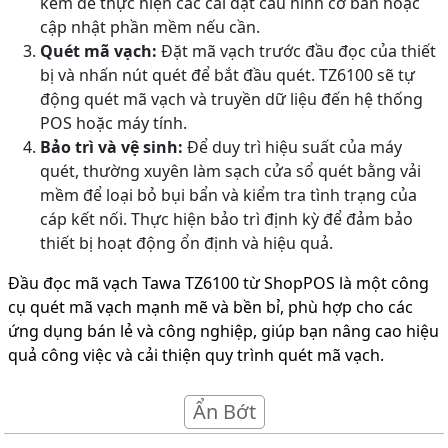
kèm để thực hiện các cài đặt cấu hình cơ bản hoặc
cập nhật phần mềm nếu cần.
Quét mã vạch:
Đặt mã vạch trước đầu đọc của thiết
bị và nhấn nút quét để bắt đầu quét. TZ6100 sẽ tự
động quét mã vạch và truyền dữ liệu đến hệ thống
POS hoặc máy tính.
Bảo trì và vệ sinh:
Để duy trì hiệu suất của máy
quét, thường xuyên làm sạch cửa sổ quét bằng vải
mềm để loại bỏ bụi bẩn và kiểm tra tình trạng của
cáp kết nối. Thực hiện bảo trì định kỳ để đảm bảo
thiết bị hoạt động ổn định và hiệu quả.
Đầu đọc mã vạch Tawa TZ6100 từ ShopPOS là một công
cụ quét mã vạch mạnh mẽ và bền bỉ, phù hợp cho các
ứng dụng bán lẻ và công nghiệp, giúp bạn nâng cao hiệu
quả công việc và cải thiện quy trình quét mã vạch.
Ẩn Bớt