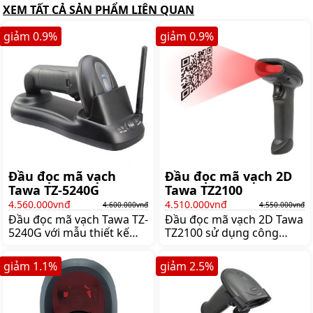
XEM TẤT CẢ SẢN PHẨM LIÊN QUAN
giảm
0.9
%
giảm
0.9
%
Đầu đọc mã vạch
Đầu đọc mã vạch 2D
Tawa TZ-5240G
Tawa TZ2100
4.560.000vnđ
4.510.000vnđ
4.600.000vnđ
4.550.000vnđ
Đầu đọc mã vạch Tawa TZ-
Đầu đọc mã vạch 2D Tawa
5240G với mẫu thiết kế
TZ2100 sử dụng công
đảm bảo tiện lợi tối đa và
nghệ laser với 2 chế độ
giảm bớt sự mệt nhọc
quét: Tự động hoặc bấm
giảm
1.1
%
giảm
2.5
%
người sử dụng. Mẫu mã
nút hoạt động bền bỉ, ổn
mới lý tưởng cho một loạt
định. Ứng dụng trong các
các ứng dụng khác nhau,
cửa hàng bán lẻ, siêu thị
bao gồm bán lẻ, văn
nhỏ và trung bình, nhà