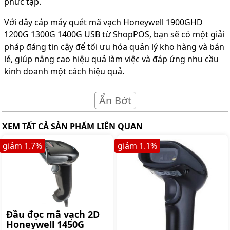
phức tạp.
Với dây cáp máy quét mã vạch Honeywell 1900GHD
1200G 1300G 1400G USB từ ShopPOS, bạn sẽ có một giải
pháp đáng tin cậy để tối ưu hóa quản lý kho hàng và bán
lẻ, giúp nâng cao hiệu quả làm việc và đáp ứng nhu cầu
kinh doanh một cách hiệu quả.
Ẩn Bớt
XEM TẤT CẢ SẢN PHẨM LIÊN QUAN
giảm
1.7
%
giảm
1.1
%
Đầu đọc mã vạch 2D
Honeywell 1450G