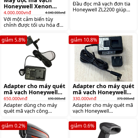
Đầu đọc mã vạch đơn tia
Honeywell Xenon
Honeywell ZL2200 giúp
1900
4.000.000vnđ
4.040.000vnđ
đọc mã vạch 1D hiệu quả,
Với một cảm biến tùy
chịu được độ cao rơi 1m
chỉnh được tối ưu hóa để
mà không làm ảnh hưởng
quét mã vạch, Xenon 1900
đến độ bền của máy đọc
cung cấp hiệu suất và độ
mã vạch. Máy quét mã
giảm
5.8
%
giảm
10.8
%
tin cậy hàng đầu cho các
vạch Honeywell ZL2200 có
ứng dụng đòi hỏi sự linh
tốc độ quét 100
hoạt của công nghệ chụp
dòng/giây, công nghệ
ảnh, Giá:4.040.000 đ
quét đơn tia Laser,
Giá:830.000 đ
Adapter cho máy quét
Adapter cho máy quét
mã vạch Honeywell
mã vạch Honeywell
1981i
1452G/1902G
650.000vnđ
330.000vnđ
690.000vnđ
370.000vnđ
Adapter dùng cho máy
Adapter cho máy quét mã
quét mã vạch công
vạch Honeywell
nghiệp Honeywell Granit
1452G/1902G sẽ sạc pin
1981i giúp công việc đọc
cho máy quét mã vạch
giảm
0.2
%
giảm
0.6
%
mã vạch của máy không
Honeywell, dùng nguồn
bị gián đoạn, Giá:690.000
sạc 1 pha 220V,