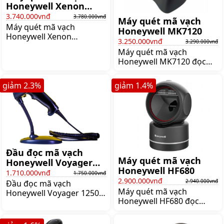
Honeywell Xenon
1950GHD
3.740.000vnđ
3.780.000vnđ
Máy quét mã vạch
Máy quét mã vạch
Honeywell MK7120
Honeywell Xenon
3.250.000vnđ
3.290.000vnđ
1950GHD dùng điện, thiết
Máy quét mã vạch
kế có dây, kết nối qua
Honeywell MK7120 đọc
cổng USB, khả năng đọc
được tất cả mã vạch 1D,
mã vạch 1D, 2D, PDF,
quét mã vạch tự động với
Giá:3.780.000 đ
giảm
2.3
%
giảm
1.4
%
tốc độ quét là 1120
dòng/giây, Giá:3.290.000 đ
Đầu đọc mã vạch
Máy quét mã vạch
Honeywell Voyager
Honeywell HF680
1250G-2USB-1
1.710.000vnđ
1.750.000vnđ
2.900.000vnđ
2.940.000vnđ
Đầu đọc mã vạch
Máy quét mã vạch
Honeywell Voyager 1250g
Honeywell HF680 đọc
là máy đọc mã vạch đơn
được mã vạch 1D, 2D, trên
tia laser, có tốc độ đọc
PDF, điện thoại thông
nhanh, sử dụng ổn định,