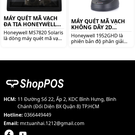
MÁY QUÉT MÃ VẠCH
MÁY QUÉT MÃ VẠCH
ĐA TIA HONEYWELL
KHÔNG DÂY 2D
MS7820
Honeywell MS7820 Solaris
HONEYWELL 1952GHD
Honeywell 1952GHD là
là dòng máy quét mã vạch
phiên bản độ phân giải
đa tia nổi tiếng của
cao của dòng máy đọc mã
thương hiệu Honeywell.
vạch không dây 2D cao
Mua máy đọc mã vạch
cấp Honeywell 1952g, phù
Honeywell MS7820 Solaris
hợp để đọc mã vạch nhỏ,
lên ngay shoppos.vn
mờ và trên điện thoại
HCM:
11 Đường Số 22, Ấp 2, KDC Bình Hưng, Bình
Chánh (Đối Diện BX Quận 8) TP.HCM
Hotline:
0366449449
Email:
mr.tuanhai.1212@gmail.com