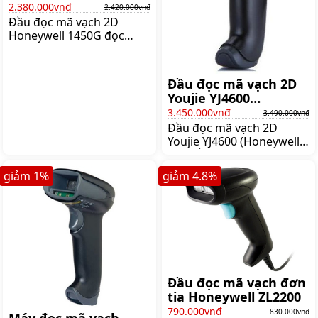
2.380.000vnđ
2.420.000vnđ
Đầu đọc mã vạch 2D
Honeywell 1450G đọc
được tất cả các mã vạch
1D, 2D. Máy có khả năng
đọc tốt các mã vạch nhòe,
Đầu đọc mã vạch 2D
mờ, các mã vạch trên màn
Youjie YJ4600
hình điện thoại,
(Honeywell)
3.450.000vnđ
3.490.000vnđ
Giá:2.420.000 đ
Đầu đọc mã vạch 2D
Youjie YJ4600 (Honeywell)
có thể đọc được mã vạch
1 chiều và mã vạch 2
giảm
1
%
giảm
4.8
%
chiều, sẽ là sự lựa chọn lý
tưởng trong cửa hàng
bán lẻ, siêu thị, hiệu
thuốc, quầy tạp hóa, y tế,
cơ quan, Giá:3.490.000 đ
Đầu đọc mã vạch đơn
tia Honeywell ZL2200
790.000vnđ
830.000vnđ
Máy đọc mã vạch