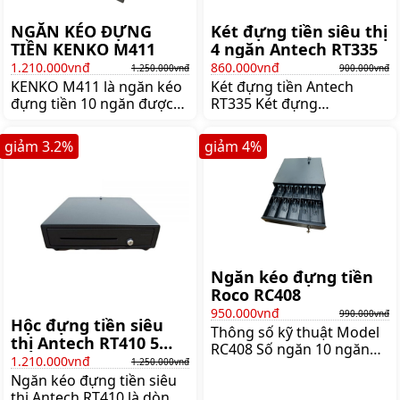
NGĂN KÉO ĐỰNG
Két đựng tiền siêu thị
TIỀN KENKO M411
4 ngăn Antech RT335
1.210.000vnđ
860.000vnđ
1.250.000vnđ
900.000vnđ
KENKO M411 là ngăn kéo
Két đựng tiền Antech
đựng tiền 10 ngăn được
RT335 Két đựng
thiết kế tiện lợi, hiện đại,
tiền RT335 là loại két đáp
bền bỉ. Mua ngăn kéo
ứng tốt nhu cầu của
giảm
3.2
%
giảm
4
%
đựng tiền giá rẻ chính
người dùng là phụ kiện
hãng ghé ngay
không thể nào thiếu của
shoppos.vn
máy tính tiền Két được
làm từ thép hoàn toàn
nên có độ bền cực cao
ngăn kéo được đi kèm với
2 chìa khóa có tính năng
khóa an toàn đựng được
Ngăn kéo đựng tiền
tiền giấy và tiền xu Thông
Roco RC408
tin chi tiết 8 ô tiền xu
950.000vnđ
990.000vnđ
Hộc đựng tiền siêu
Thông số kỹ thuật Model
thị Antech RT410 5
RC408 Số ngăn 10 ngăn
Ngăn
1.210.000vnđ
1.250.000vnđ
kẹp Kích thước
Ngăn kéo đựng tiền siêu
410x410x12mm Cấu trúc
thị Antech RT410 là dòng
Gia công bằng thép cuộn