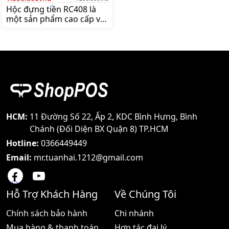
Hộc đựng tiền RC408 là
một sản phẩm cao cấp với
thiết kế chắc chắn và tính
năng thông minh được
thiết kế đặc biệt để đáp
ứng nhu cầu của các
doanh nghiệp và cơ sở
kinh doanh Dưới đây là
các thông số kỹ thuật chi
tiết về sản phẩm này 1
Model RC408 Mã sản
phẩm định danh cho hộc
HCM:
11 Đường Số 22, Ấp 2, KDC Bình Hưng, Bình
đựng tiền 2 Số Ngăn 10
Chánh (Đối Diện BX Quận 8) TP.HCM
ngăn kẹp Số lượng ngăn
Hotline:
0366449449
Email:
mr.tuanhai.1212@gmail.com
Hỗ Trợ Khách Hàng
Về Chúng Tôi
Chính sách bảo hành
Chi nhánh
Mua hàng & thanh toán
Hợp tác đại lý