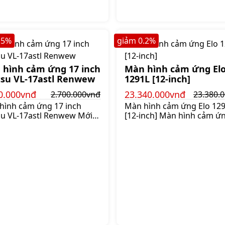
lo
Chân đế cao cấp có
.5
%
giảm
0.2
%
 hình cảm ứng 17 inch
Màn hình cảm ứng El
tsu VL-17astl Renwew
1291L [12-inch]
0.000vnđ
23.340.000vnđ
2.700.000vnđ
23.380.
hình cảm ứng 17 inch
Màn hình cảm ứng Elo 12
tsu VL-17astl Renwew Mới
[12-inch] Màn hình cảm ứ
hất lượng tuyệt với Sản
mở Elo 1291L kích thước 1
 chất lượng từ nhật bản
inch mang đến một giải p
là dòng màn hình cảm ứng
công nghiệp chất lượng vớ
uất và lưu hành riêng cho
phí phải chăng cho các nh
trường Nhật Bản chất lượng
xuất thiết bị gốc OEMs và 
hì siêu bền bỉ các bạn có
nhà tích hợp hệ thống đa
yên tâm sử dụng - Bảo
tìm kiếm một sản phẩm đ
06 tháng 1 đổi 1 - Giao
tin cậy cho khách hàng củ
và lắp đặt tận nơi miễn
Được thiết kế với sự đáng 
í
cậy