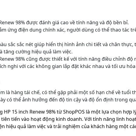
Renew 98% được đánh giá cao về tính năng và độ bền bỉ.
m ứng điện dung chính xác, người dùng có thể thao tác t
u sắc sắc nét giúp hiển thị hình ảnh chi tiết và chân thực, t
 tăng cường hiệu quả làm việc.
Renew 98% cũng được thiết kế với tính năng điều chỉnh độ n
ích nghi với các không gian lắp đặt khác nhau và tối ưu hóa
m
m là hàng tái chế, có thể gặp phải một số hạn chế về tuổi th
y có thể ảnh hưởng đến độ tin cậy và độ ổn định trong quá
g HP 15 inch Renew 98% từ ShopPOS là một lựa chọn hợp l
iên tiến vào hoạt động kinh doanh. Với tính năng linh hoạt
ện hiệu quả làm việc và trải nghiệm của khách hàng một cá