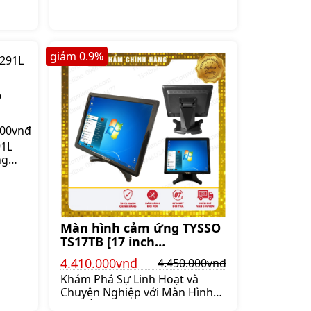
tương phản 600 1 • Độ sáng
giảm
0.9
%
o
000vnđ
91L
ng
2
háp
i chi
à sản
các
Màn hình cảm ứng TYSSO
ng
TS17TB [17 inch
áng
1024x768px]
4.410.000vnđ
4.450.000vnđ
a họ
tin
Khám Phá Sự Linh Hoạt và
Chuyên Nghiệp với Màn Hình
Cảm Ứng TYSSO TS17TB [17