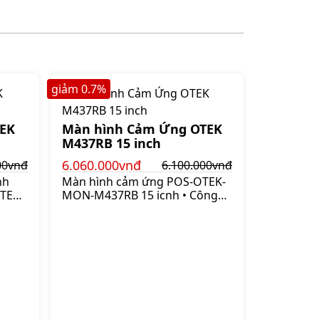
giảm
0.7
%
EK
Màn hình Cảm Ứng OTEK
M437RB 15 inch
6.060.000vnđ
00vnđ
6.100.000vnđ
nh
Màn hình cảm ứng POS-OTEK-
OTEK
MON-M437RB 15 icnh • Công
hệ
nghệ cảm ứng điện trở 5
 Sản
đường • Sản phẩm xuất xưởng
khối
nguyên khối đảm bảo độ bền
h •
và ổn định • Kích cở màn hình
• Độ
15 inch • Độ phân giải 1024 x
g
768 • Cổng In 1xVGA 1x DVI
phản
1xUSB 1x COM female port •
2 •
Cổng Out 2xUSB Chọn thêm
MSR đơn hàng 10 cái • Độ