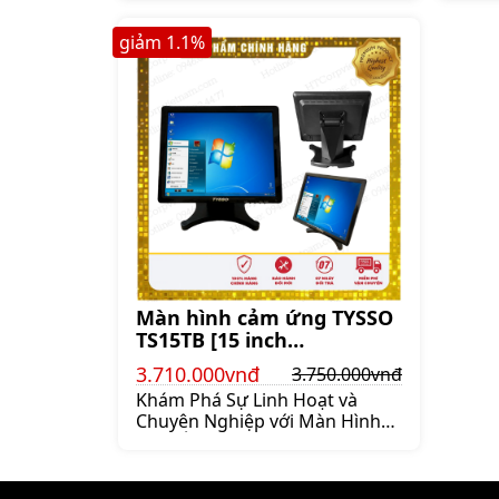
giảm
1.1
%
Màn hình cảm ứng TYSSO
TS15TB [15 inch
1024x768px]
3.710.000vnđ
3.750.000vnđ
Khám Phá Sự Linh Hoạt và
Chuyên Nghiệp với Màn Hình
Cảm Ứng TYSSO TS15TB Một
chiếc màn hình cảm ứng không
chỉ là một thiết bị hiển thị