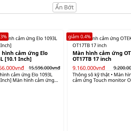
Ẩn Bớt
.3
%
giảm
0.4
%
 hình cảm ứng Elo
Màn hình cảm ứng OT
L [10.1 Inch]
OT17TB 17 inch
56.000vnđ
9.160.000vnđ
15.596.000vnđ
9.200.0
hình cảm ứng Elo 1093L
Thông sô kỹ thật • Màn hì
1 Inch] Màn hình cảm ứng
cảm ứng Touch monitor 
lo 1093L kích thước 10
OT17TB 17 inch • Công ng
 cung cấp một giải pháp
cảm ứng điện trở 5 đường
 nghiệp hiệu quả về chi
phẩm xuất xưởng nguyên 
ho các nhà sản xuất thiết
đảm bảo độ bền và ổn địn
c OEMs và các nhà tích
Kích cở màn hình 17 inch 
hệ thống đang tìm kiếm
phân giải 1024 x 768 • Cổn
sản phẩm đáng tin cậy cho
1xVGA 1xUSB • Độ tương 
 hàng của họ Thiết kế với
1000 1 • Độ sáng 350 cd/m
in cậy từ đầu màn hình mở
Độ bền 50 triệu lần nhấn •