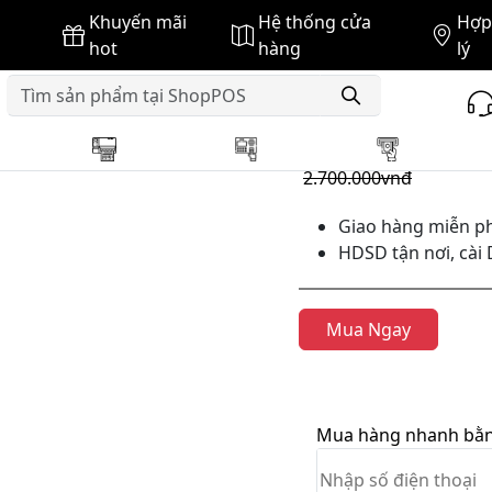
Khuyến mãi
Hệ thống cửa
Hợp 
h Cảm Ứng
Màn hình cảm ứng HP 15 inch Renew 98%
hot
hàng
lý
GIÁ BÁN :
2.660.000vnđ
2.700.000vnđ
Giao hàng miễn ph
HDSD tận nơi, cài 
Mua Ngay
Mua hàng nhanh bằng