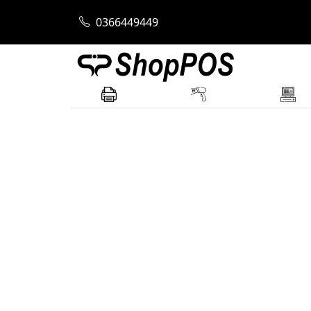
Trang chủ
Máy POS Bán Hàng
Màn Hìn
0366449449