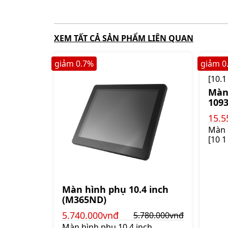
XEM TẤT CẢ SẢN PHẨM LIÊN QUAN
giảm
0.7
%
giảm
0
Màn
1093
15.5
Màn 
[10 
mở E
inch
công
phí c
bị gố
Màn hình phụ 10.4 inch
hợp 
(M365ND)
một 
5.740.000vnđ
5.780.000vnđ
khách
sự t
Màn hình phụ 10.4 inch