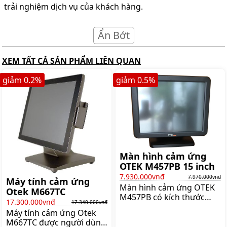
trải nghiệm dịch vụ của khách hàng.
Ẩn Bớt
XEM TẤT CẢ SẢN PHẨM LIÊN QUAN
giảm
0.2
%
giảm
0.5
%
Màn hình cảm ứng
OTEK M457PB 15 inch
7.930.000vnđ
7.970.000vnđ
Máy tính cảm ứng
Màn hình cảm ứng OTEK
Otek M667TC
M457PB có kích thước
17.300.000vnđ
17.340.000vnđ
màn hình 15 inch. Sản
Máy tính cảm ứng Otek
phẩm có độ bền cao, cảm
M667TC được người dùng
ứng nhạy, sau nhiều năm