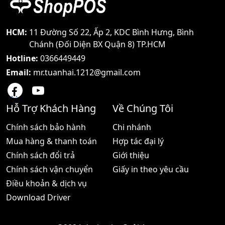
CPU máy tính là đã có một
hệ thống POS,
Giá:10.030.000 đ
HCM:
11 Đường Số 22, Ấp 2, KDC Bình Hưng, Bình
Chánh (Đối Diện BX Quận 8) TP.HCM
Hotline:
0366449449
Email:
mr.tuanhai.1212@gmail.com
Hỗ Trợ Khách Hàng
Về Chúng Tôi
Chính sách bảo hành
Chi nhánh
Mua hàng & thanh toán
Hợp tác đại lý
Chính sách đổi trả
Giới thiệu
Chính sách vận chuyển
Giấy in theo yêu cầu
Điều khoản & dịch vụ
Download Driver