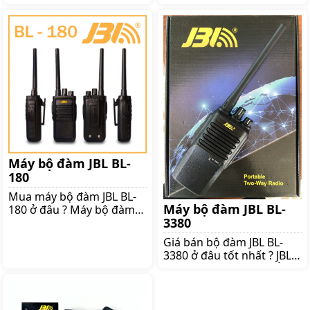
hiện nay Máy bộ đàm JBL
hiện nay Hiện nay máy bộ
BL-285 là thiết bị đóng vai
đàm JBL BL-185 chính
trò quan trọng trong mọi
hãng đang được đông
lĩnh vực được ứng dụng
đảo người tiêu dùng quan
để truyền thông tin liên
tâm và lựa chọn sử dụng
lạc Điều này hỗ trợ và
bởi chúng sở hữu nhiều
giúp quá trình làm việc trở
tính năng nổi bật Tuy
nên chuyên nghiệp và
nhiên để có thể mua được
hiệu quả hơn Cùng
sản phẩm bạn cần tìm
shoppos đánh giá tổng
đến nơi bán uy tín trên thị
quan hơn về thiết bị bộ
trường Hôm nay shoppos
đàm JBL
sẽ giới thiệu
Máy bộ đàm JBL BL-
180
Mua máy bộ đàm JBL BL-
Máy bộ đàm JBL BL-
180 ở đâu ? Máy bộ đàm
3380
LBL BL-180 là một trong
những dòng máy bộ đàm
Giá bán bộ đàm JBL BL-
thuộc thương hiệu JBL có
3380 ở đâu tốt nhất ? JBL
tiếng trên thị trường máy
là một thương hiệu nổi
bộ đàm Sản phẩm này từ
tiếng của Mỹ trong lĩnh
thời điểm có mặt trên thị
vực sản xuất các thiết bị
trường đã được rất nhiều
âm thanh Trong đó các