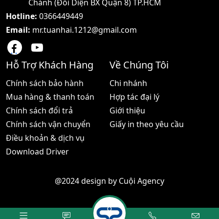
Chánh (Đối Diện BX Quận 8) TP.HCM
dụng rộng rãi chính
Hotline:
0366449449
Email:
mr.tuanhai.1212@gmail.com
Hỗ Trợ Khách Hàng
Về Chúng Tôi
Chính sách bảo hành
Chi nhánh
Mua hàng & thanh toán
Hợp tác đại lý
Chính sách đổi trả
Giới thiệu
Chính sách vận chuyển
Giấy in theo yêu cầu
Điều khoản & dịch vụ
Download Driver
@2024 design by
Cuội Agency