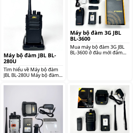
Máy bộ đàm 3G JBL
BL-3600
Mua máy bộ đàm 3G JBL
BL-3600 ở đâu mới đảm
Máy bộ đàm JBL BL-
bảo giá tốt? Máy bộ đàm
280U
làm thiết bị giúp cho mọi
Tìm hiểu về Máy bộ đàm
người liên lạc với nhau
JBL BL-280U Máy bộ đàm
một cách nhanh chóng dễ
JBL BL-280U là dòng sản
dàng và tiết kiệm hơn
phẩm cầm tay kỹ thuật số
Hiện nay trên thị trường
Máy có công suất thấp ở
thiết bị này có rất nhiều
mức 2W Sản phẩm được
dòng máy khác nhau tuy
kiểm chứng và đáp ứng
nhiên bộ đàm 3G JBL BL-
tiêu chuẩn MIL STD 810
3600 vẫn được khách
Máy thích hợp được sử
hàng ưa chuộng hơn hẳn
dụng cho các nhà hàng
Sản phẩm đang
khách sạn phòng karaoke
Cùng tìm hiểu sản phẩm