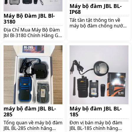
tại shoppos bên dưới
Máy bộ đàm JBL BL-
Tổng quan về máy bộ
IP68
Máy Bộ Đàm JBL Bl-
Tất tần tật thông tin về
3180
máy bộ đàm chống nước
Địa Chỉ Mua Máy Bộ Đàm
JBL BL- IP68 Máy bộ đàm
Jbl Bl-3180 Chính Hãng Giá
chống nước JBL BL- IP68 là
Rẻ Máy bộ đàm JBL BL-
giải pháp an toàn cho
3180 là sự lựa chọn hoàn
những ai phải làm việc ở
hảo cho những ai muốn
môi trường tiếp xúc nhiều
sở hữu sản phẩm chính
với nước Sở hữu những
hãng chất lượng Nếu bạn
tính năng ưu việt sản
đang tìm hiểu thông tin về
phẩm ngày càng được
sản phẩm này thì đừng bỏ
nhiều khách hàng tin
qua bài viết dưới đây
tưởng và lựa chọn Trong
shoppos sẽ giới thiệu đến
bài viết này cùng shoppos
bạn đọc tất tần tật thông
tìm hiểu
tin về sản phẩm được
nhiều
máy bộ đàm JBL BL-
Máy bộ đàm JBL BL-
285
185
Tổng quan về máy bộ đàm
Đơn vị bán máy bộ đàm
JBL BL-285 chính hãng
JBL BL-185 chính hãng