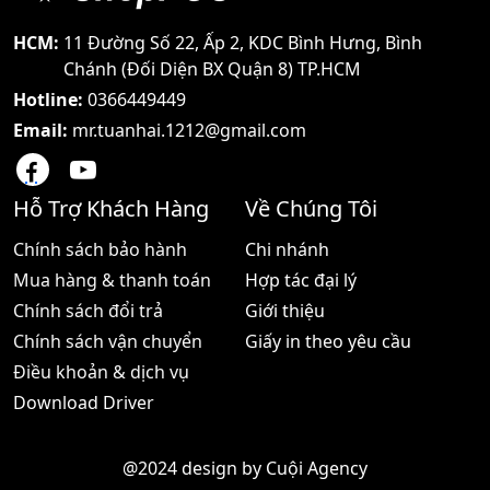
một bộ đàm tốt giá cả
chúng đơn giản dễ dùng
phải
mức giá phải chăng và
HCM:
11 Đường Số 22, Ấp 2, KDC Bình Hưng, Bình
thích hợp trong mọi môi
Chánh (Đối Diện BX Quận 8) TP.HCM
trường Hôm nay shoppos
Hotline:
0366449449
sẽ
Email:
mr.tuanhai.1212@gmail.com
Hỗ Trợ Khách Hàng
Về Chúng Tôi
Chính sách bảo hành
Chi nhánh
Mua hàng & thanh toán
Hợp tác đại lý
Chính sách đổi trả
Giới thiệu
Chính sách vận chuyển
Giấy in theo yêu cầu
Điều khoản & dịch vụ
Download Driver
@2024 design by
Cuội Agency