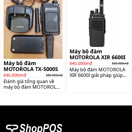
được hình thành thì mấu
CP 3300 Với những ưu
chốt để cạnh tranh được
điểm vượt trội
nằm ở việc họ áp dụng
công nghệ vào hoạt động
kinh doanh như thế nào
Và đối với vấn đề giao tiếp
nội bộ khi làm việc máy bộ
đàm đang là thiết bị được
ứng dụng rộng rãi
Máy bộ đàm
MOTOROLA XIR 6600I
Máy bộ đàm
640.000vnđ
680.000vnđ
MOTOROLA TX-5000S
Máy bộ đàm MOTOROLA
XIR 6600I giải pháp giúp
640.000vnđ
680.000vnđ
dây chuyền sản xuất và
Đánh giá tổng quan về
điều phối thông suốt Bộ
máy bộ đàm MOTOROLA
đàm là một thiết bị liên lạc
TX-5000S Máy bộ đàm
vô cùng cần thiết trong
MOTOROLA TX-5000S là
lĩnh vực quản lý kết nối
một trong những dòng
Tuy nhiên trên thị trường
sản phẩm thuộc dòng
hiện nay bộ đàm có rất
thương hiệu bộ đàm
nhiều thương hiệu với đa
Motorola được nhiều
dạng các mẫu mã khác
người lựa chọn và tin sử
nhau Vì vậy việc tìm mua
dụng nhất hiện nay Bởi