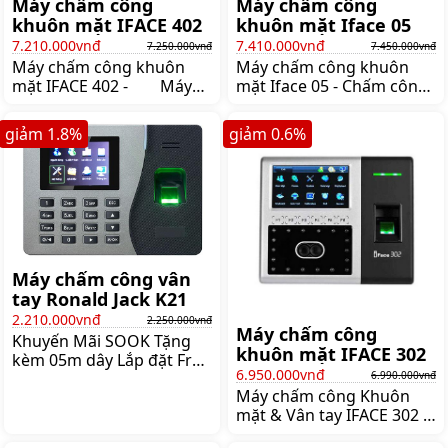
Máy chấm công
Máy chấm công
khuôn mặt IFACE 402
khuôn mặt Iface 05
7.210.000vnđ
7.410.000vnđ
7.250.000vnđ
7.450.000vnđ
Máy chấm công khuôn
Máy chấm công khuôn
mặt IFACE 402 - Máy
mặt Iface 05 - Chấm công
chấm công bằng khuôn
bằng khuôn mặt và vân
mặt & vân tay - Công
tay - Quản lý đến 1500
giảm
1.8
%
giảm
0.6
%
suất 2000 vân tay + 1500
khuôn mặt và 2 000 dấu
khuôn mặt - Bộ nhớ
vân tay - Sử dụng Chip xử
trong 100 000 lần in/out
lý Intel của Mỹ - Sử dụng
- Kết nối qua cổng USB
Sensor thế hệ mới chống
RS232/485 TCP/IP - Lấy
trầy - Dung lượng nhớ 100
dữ liệu qua mạng - Pin
000 IN/OUT khi không kết
lưu điện chính hãng kèm
nối máy tính - Tích hợp âm
theo máy Đây là một
thanh Chuông báo giờ
Máy chấm công vân
trong
vào ra tăng ca… - Kết nối
tay Ronald Jack K21
với máy tính
2.210.000vnđ
2.250.000vnđ
Máy chấm công
Khuyến Mãi SOOK Tặng
khuôn mặt IFACE 302
kèm 05m dây Lắp đặt Free
6.950.000vnđ
TP HCM Tặng phần mềm
6.990.000vnđ
Máy chấm công Khuôn
chấm công Chuyên
mặt & Vân tay IFACE 302 -
nghiệp Máy chấm công
Chấm công bằng khuôn
vân tay Ronald Jack K21 -