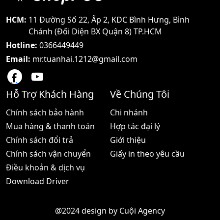
Sử Dụng Sensor Thế Hệ
với các ứng dụng công
Mới Chống Trầy - Tích Hợp
nghệ tiến cùng nhiều tính
Âm Thanh Chuông Báo
năng nổi bật nên được
HCM:
11 Đường Số 22, Ấp 2, KDC Bình Hưng, Bình
Giờ Vào Ra Tăng Ca… - Kết
nhiều khách hàng tin
Chánh (Đối Diện BX Quận 8) TP.HCM
Nối Với Máy Tính Qua
dùng lựa chọn
Hotline:
0366449449
Cổng TCP/IP
Email:
mr.tuanhai.1212@gmail.com
Hỗ Trợ Khách Hàng
Về Chúng Tôi
Chính sách bảo hành
Chi nhánh
Mua hàng & thanh toán
Hợp tác đại lý
Chính sách đổi trả
Giới thiệu
Chính sách vận chuyển
Giấy in theo yêu cầu
Điều khoản & dịch vụ
Download Driver
@2024 design by
Cuội Agency