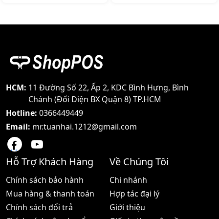
với tốc độ nhanh. Máy
gọn có thể cầm tay hoặc
quét mã vạch Ecoprint 2D
có giá đỡ thuận tiện cho
POS 7820 có dây, kết nối
việc thanh toán tiền hàng
qua cổng usb, sử dụng
hóa hoặc kiểm kho,
nhiều trong hệ thống bán
Giá:1.910.000 đ
lẻ, Giá:3.110.000 đ
HCM:
11 Đường Số 22, Ấp 2, KDC Bình Hưng, Bình
Chánh (Đối Diện BX Quận 8) TP.HCM
Hotline:
0366449449
Email:
mr.tuanhai.1212@gmail.com
Hỗ Trợ Khách Hàng
Về Chúng Tôi
Chính sách bảo hành
Chi nhánh
Mua hàng & thanh toán
Hợp tác đại lý
Chính sách đổi trả
Giới thiệu