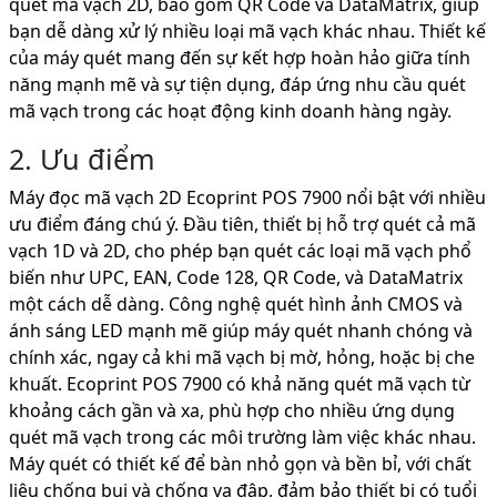
quét mã vạch 2D, bao gồm QR Code và DataMatrix, giúp
bạn dễ dàng xử lý nhiều loại mã vạch khác nhau. Thiết kế
của máy quét mang đến sự kết hợp hoàn hảo giữa tính
năng mạnh mẽ và sự tiện dụng, đáp ứng nhu cầu quét
mã vạch trong các hoạt động kinh doanh hàng ngày.
2. Ưu điểm
Máy đọc mã vạch 2D Ecoprint POS 7900 nổi bật với nhiều
ưu điểm đáng chú ý. Đầu tiên, thiết bị hỗ trợ quét cả mã
vạch 1D và 2D, cho phép bạn quét các loại mã vạch phổ
biến như UPC, EAN, Code 128, QR Code, và DataMatrix
một cách dễ dàng. Công nghệ quét hình ảnh CMOS và
ánh sáng LED mạnh mẽ giúp máy quét nhanh chóng và
chính xác, ngay cả khi mã vạch bị mờ, hỏng, hoặc bị che
khuất. Ecoprint POS 7900 có khả năng quét mã vạch từ
khoảng cách gần và xa, phù hợp cho nhiều ứng dụng
quét mã vạch trong các môi trường làm việc khác nhau.
Máy quét có thiết kế để bàn nhỏ gọn và bền bỉ, với chất
liệu chống bụi và chống va đập, đảm bảo thiết bị có tuổi