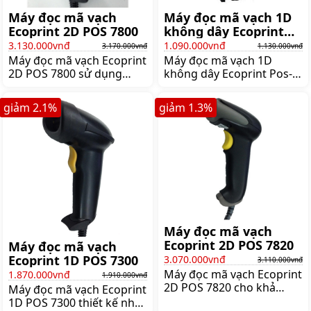
Máy đọc mã vạch
Máy đọc mã vạch 1D
Ecoprint 2D POS 7800
không dây Ecoprint
Pos-7620
3.130.000vnđ
1.090.000vnđ
3.170.000vnđ
1.130.000vnđ
Máy đọc mã vạch Ecoprint
Máy đọc mã vạch 1D
2D POS 7800 sử dụng
không dây Ecoprint Pos-
công nghệ Laser 1 tia nên
7620 có khả năng truyền
có thể đọc được các mã
dữ liệu xa 150m - 300m,
giảm
2.1
%
giảm
1.3
%
vạch 2D phổ biến nhất
tốc độ quét mã vạch 1D là
hiện nay như QR Code,
120 scan/giây,
matrix, Giá:3.170.000 đ
Giá:1.130.000 đ
Máy đọc mã vạch
Ecoprint 2D POS 7820
Máy đọc mã vạch
Ecoprint 1D POS 7300
3.070.000vnđ
3.110.000vnđ
Máy đọc mã vạch Ecoprint
1.870.000vnđ
1.910.000vnđ
2D POS 7820 cho khả
Máy đọc mã vạch Ecoprint
năng quét mã vạch 1D, 2D
1D POS 7300 thiết kế nhỏ