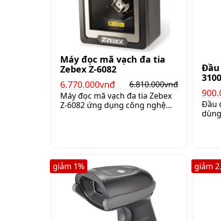
Máy đọc mã vạch đa tia
Đầu
Zebex Z-6082
310
6.770.000vnđ
6.810.000vnđ
900.
Máy đọc mã vạch đa tia Zebex
Đầu 
Z-6082 ứng dụng công nghệ
dùng
quét Dual laser, 650nm visible
độ đọ
laser diodes, phát tia theo
khoả
nhiều hướng. Số lượng tia là 32
ZEBEX
tia, Giá:6.810.000 đ
dùng 
Giá:9
giảm
1
%
giảm
2