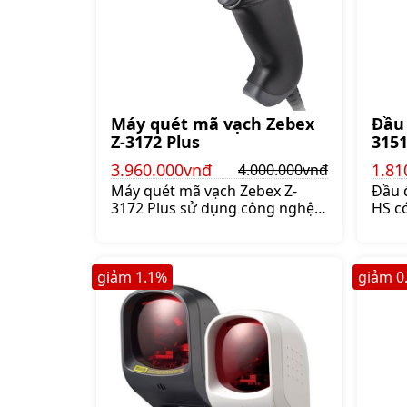
Máy quét mã vạch Zebex
Đầu
Z-3172 Plus
315
3.960.000vnđ
1.81
4.000.000vnđ
Máy quét mã vạch Zebex Z-
Đầu 
3172 Plus sử dụng công nghệ
HS c
chụp ảnh có khả năng quét mã
2D, 
vạch 1D, 2D dùng trong các
và pd
cửa hàng, kiểm kho,
quét 
giảm
1.1
%
giảm
0
Giá:4.000.000 đ
đem 