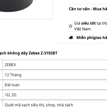
Cần tư vấn - Mua hà
Giá
siêu tốt
tại th
Việt Nam
Miễn phí
giao h
ạch không dây Zebex Z-3192BT
ZEBEX
12 Tháng
Đài loan
1D, 2D
Quét mã vạch siêu thị, shop, nhà sách