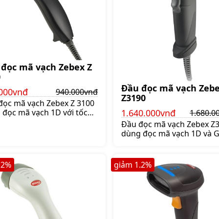
 đọc mã vạch Zebex Z
0
Đầu đọc mã vạch Zeb
000vnđ
940.000vnđ
Z3190
đọc mã vạch Zebex Z 3100
1.640.000vnđ
 đọc mã vạch 1D với tốc
1.680.0
c 330 dòng quét/ giây,
Đầu đọc mã vạch Zebex Z
ng cách đọc 150mm.
dùng đọc mã vạch 1D và 
 Z3100 thiết kế có dây,
Databar, tốc độ quét mã vạ
cho siêu thị, cửa hàng,
330 dòng/giây, quét mã v
40.000 đ
chính xác, Giá:1.680.000 đ
.2
%
giảm
1.2
%