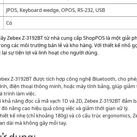
JPOS, Keyboard wedge, OPOS, RS-232, USB
Có
y Zebex Z-3192BT từ nhà cung cấp ShopPOS là một giải ph
rong các môi trường bán lẻ và kho hàng. Với thiết kế nhỏ 
ại sự tiện lợi và linh hoạt cho người dùng.
Zebex Z-3192BT được tích hợp công nghệ Bluetooth, cho phé
tính, điện thoại thông minh, hoặc máy tính bảng, giúp giảm 
 trình làm việc.
ới khả năng đọc cả mã vạch 1D và 2D, Zebex Z-3192BT đảm b
đó nâng cao hiệu quả công việc và giảm thời gian xử lý.
Thiết kế nhẹ (chỉ khoảng 180g) và có cấu trúc ergonomics, 
an dài mà không gây mỏi tay.