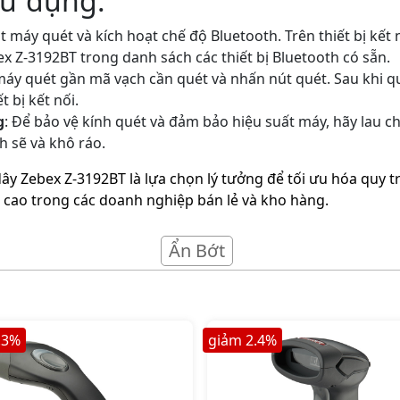
ử dụng:
ật máy quét và kích hoạt chế độ Bluetooth. Trên thiết bị kết n
bex Z-3192BT trong danh sách các thiết bị Bluetooth có sẵn.
máy quét gần mã vạch cần quét và nhấn nút quét. Sau khi qu
t bị kết nối.
g
: Để bảo vệ kính quét và đảm bảo hiệu suất máy, hãy lau c
 sẽ và khô ráo.
 Zebex Z-3192BT là lựa chọn lý tưởng để tối ưu hóa quy tr
ất cao trong các doanh nghiệp bán lẻ và kho hàng.
Ẩn Bớt
.3
%
giảm
2.4
%