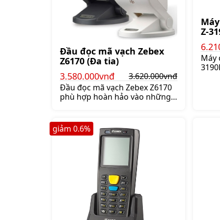
Máy
Z-31
6.21
Đầu đọc mã vạch Zebex
Máy 
Z6170 (Đa tia)
3190B
3.580.000vnđ
3.620.000vnđ
khôn
150m
Đầu đọc mã vạch Zebex Z6170
1D v
phù hợp hoàn hảo vào những
Giá:6
nơi như nhà sách, cửa hàng và
bất cứ nơi nào bán hàng về
quầy bar, thức ăn nhanh,
giảm
0.6
%
Giá:3.620.000 đ