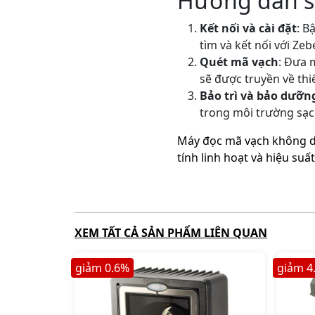
Hướng dẫn s
Kết nối và cài đặt
: B
tìm và kết nối với Ze
Quét mã vạch
: Đưa 
sẽ được truyền về thiế
Bảo trì và bảo dưỡn
trong môi trường sạch
Máy đọc mã vạch không dây
tính linh hoạt và hiệu su
XEM TẤT CẢ SẢN PHẨM LIÊN QUAN
giảm
0.6
%
giảm
4