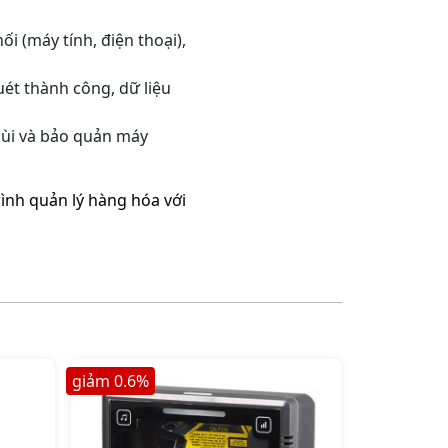
ối (máy tính, điện thoại),
ét thành công, dữ liệu
hùi và bảo quản máy
ình quản lý hàng hóa với
giảm
0.6
%