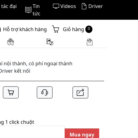
tác đại
Tin
Videos
Driver
192BT
tức
0
Hỗ trợ khách hàng
Giỏ hàng
í nội thành, có phí ngoại thành
Driver kết nối
 1 click chuột
Mua ngay