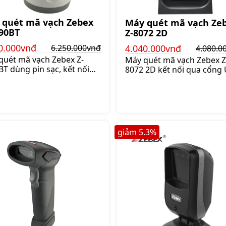
 quét mã vạch Zebex
Máy quét mã vạch Ze
90BT
Z-8072 2D
0.000vnđ
4.040.000vnđ
6.250.000vnđ
4.080.0
quét mã vạch Zebex Z-
Máy quét mã vạch Zebex Z
T dùng pin sạc, kết nối
8072 2D kết nối qua cổng 
g dây, có khoảng cách đọc
quét 1 dòng đơn với tốc đ
m, đọc được các mã vạch
lần/giây, quét đa hướng đ
à GS1 Databar và PDF 417,
1.500 lần/giây, Giá:4.08
.250.000 đ
giảm
5.3
%