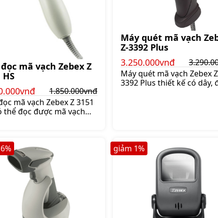
Máy quét mã vạch Ze
Z-3392 Plus
3.250.000vnđ
3.290.0
 đọc mã vạch Zebex Z
Máy quét mã vạch Zebex Z
1 HS
3392 Plus thiết kế có dây, 
0.000vnđ
1.850.000vnđ
được mã vạch 1D và 2D, c
chức năng quét mã vạch t
đọc mã vạch Zebex Z 3151
động hoặc bấm nút,
ó thể đọc được mã vạch
Giá:3.290.000 đ
1D, bao gồm GS1 Databar
f 417. Máy có 2 chế độ
tự động hoặc liên tục,
.6
%
giảm
1
%
lại nhiều sự lựa chọn cho
bạn, Giá:1.850.000 đ