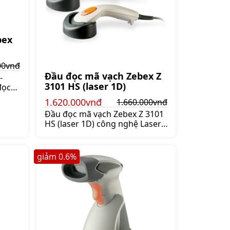
bex
00vnđ
Đầu đọc mã vạch Zebex Z
-
3101 HS (laser 1D)
đọc
ó
1.620.000vnđ
1.660.000vnđ
ự
Đầu đọc mã vạch Zebex Z 3101
HS (laser 1D) công nghệ Laser,
1 tia tự động, Giá:1.660.000 đ
giảm
0.6
%