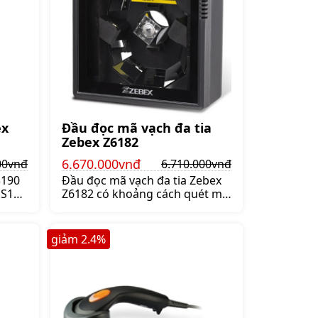
ex
Đầu đọc mã vạch đa tia
Zebex Z6182
6.670.000vnđ
00vnđ
6.710.000vnđ
3190
Đầu đọc mã vạch đa tia Zebex
GS1
Z6182 có khoảng cách quét mã
ch là
vạch xa tối đa 216mm. Zebex
ạch
Z6182 có tốc độ đọc mã vạch là
3600 dòng/giây, Giá:6.710.000 đ
giảm
2.4
%