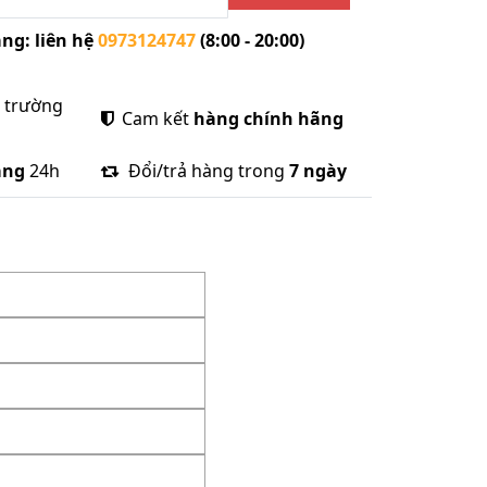
ng: liên hệ
0973124747
(8:00 - 20:00)
ị trường
Cam kết
hàng chính hãng
àng
24h
Đổi/trả hàng trong
7 ngày