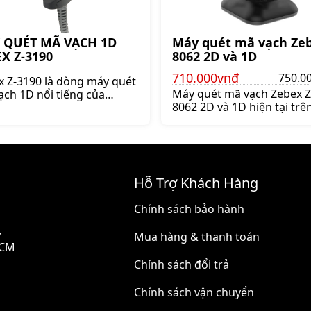
 QUÉT MÃ VẠCH 1D
Máy quét mã vạch Zeb
X Z-3190
8062 2D và 1D
710.000vnđ
750.0
x Z-3190 là dòng máy quét
Máy quét mã vạch Zebex Z
ạch 1D nổi tiếng của
8062 2D và 1D hiện tại trên
g hiệu Zebex - Đài Loan.
trường rất nhiều dòng má
máy đọc mã vạch Zebex Z-
quét mã vạch cầm tay và 
chính hãng, giá tốt lên
bàn chất lượng nhưng riê
 shoppos.vn
dòng Zebex Z 8062 này là
máy cực kỳ bền bỉ và giá 
Hỗ Trợ Khách Hàng
thuộc phân khúc tầm tru
đánh vào phân khúc ngườ
Chính sách bảo hành
dùng ở Việt Nam như các
thời trang siêu thị hay các
,
Mua hàng & thanh toán
sách - Máy
HCM
Chính sách đổi trả
Chính sách vận chuyển