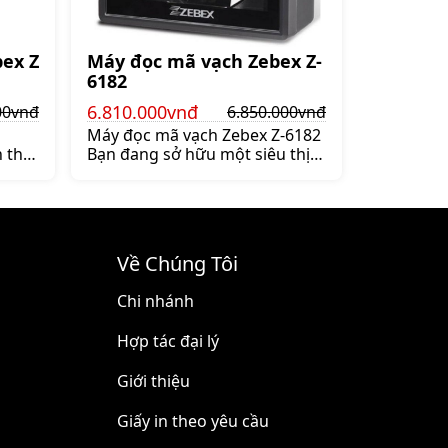
ex Z
Máy đọc mã vạch Zebex Z-
6182
6.810.000vnđ
00vnđ
6.850.000vnđ
Máy đọc mã vạch Zebex Z-6182
 thị
Bạn đang sở hữu một siêu thị
y
cửa hàng tạp hoá thời trang
để
hay một kho bãi Bạn đang tìm
ng
kiếm một giải pháp giúp cho
 dòng
việc quản lý sắp xếp các sản
thành
phẩm tốt hơn tiết kiệm thời
Về Chúng Tôi
ng
gian cũng như nhân công Bạn
i
không muốn bỏ ra số tiền quá
Chi nhánh
 Shop
lớn để làm việc đó Hãy để
 nhà
shoppos giải quyết các vấn đề
Hợp tác đại lý
trên
Giới thiệu
Giấy in theo yêu cầu