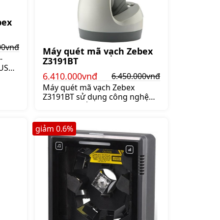
bex
00vnđ
Máy quét mã vạch Zebex
-
Z3191BT
USB,
6.410.000vnđ
6.450.000vnđ
ộ 90
ạt
Máy quét mã vạch Zebex
0.000 đ
Z3191BT sử dụng công nghệ
Utrascan để giải mã, đây là
công nghệ tân tiến có độ chính
xác cao, Giá:6.450.000 đ
giảm
0.6
%