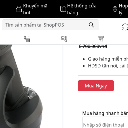
Khuyến mãi
Hệ thống cửa
Hợp 
 mã vạch ZEBEX
Máy đọc mã vạch không dây Zebex Z-3
hot
hàng
lý
GIÁ BÁN :
6.660.000vnđ
6.700.000vnđ
Giao hàng miễn ph
HDSD tận nơi, cài 
Mua Ngay
Mua hàng nhanh bằng