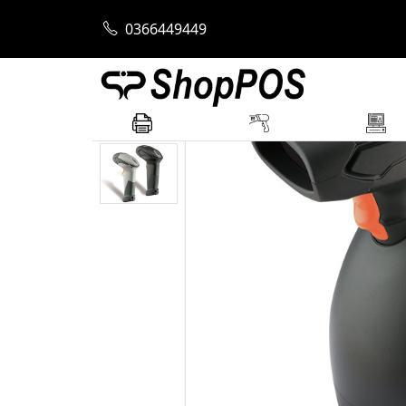
Trang chủ
Máy Quét Mã Vạch
Máy quét
0366449449