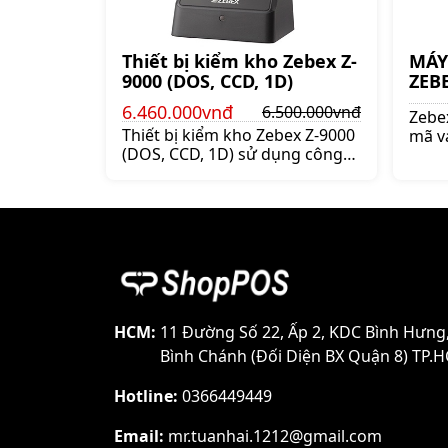
Thiết bị kiểm kho Zebex Z-
MÁY
9000 (DOS, CCD, 1D)
ZEBE
6.460.000vnđ
6.500.000vnđ
Zebe
Thiết bị kiểm kho Zebex Z-9000
mã v
(DOS, CCD, 1D) sử dụng công
thươn
nghệ CCD, đơn tia, có thể đọc
Mua 
các mã vạch 1D và GS1 Databar,
3190 
Giá:6.500.000 đ
ngay
HCM:
11 Đường Số 22, Ấp 2, KDC Bình Hưng
Bình Chánh (Đối Diện BX Quận 8) TP.
Hotline:
0366449449
Email:
mr.tuanhai.1212@gmail.com