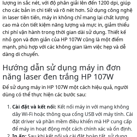
lượng in sắc nét, với độ phân giải lên đến 1200 dpi, giúp
cho các bản in chi tiết và rõ nét hơn. Sử dụng công nghệ
in laser tiên tiến, máy in không chỉ mang lại chất lượng
cao mà còn tiết kiệm năng lượng và mực in, giảm thiểu
chi phí vận hành trong thời gian dài sử dụng. Thiết kế
nhỏ gọn và đơn giản của HP 107W cũng là một điểm
mạnh, phù hợp với các không gian làm việc hẹp và dễ
dàng di chuyển.
Hướng dẫn sử dụng máy in đơn
năng laser đen trắng HP 107W
Để sử dụng máy in HP 107W một cách hiệu quả, người
dùng có thể thực hiện các bước sau:
Cài đặt và kết nối:
Kết nối máy in với mạng không
dây Wi-Fi hoặc thông qua cổng USB với máy tính. Cài
đặt driver và phần mềm điều khiển mà HP cung cấp
để máy in hoạt động một cách chính xác và ổn định.
In ấn:
Sau khi kết nối và cài đặt hoàn tất, sử dụng