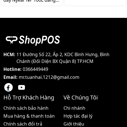
dây Nyear NP 100L đang
chuyển nhiệt tại các cửa
là dòng máy được các đợn
hàng nhà hàng khách sạn
vị giao nhận như Giao
siêu thị … ngày một tăng
hàng tiết kiệm, Giao hàng
cao Máy in này có ưu
nhanh cũng như Viettel
điểm gì so với máy in
POST đang tin dùng bởi
truyền thống? Cùng
tính tiện lợi chúng ta chỉ
shoppos tìm hiểu rõ hơn
cần kết nối với điện thoại
thông qua những ưu
bằng App và in thông tin
điểm của máy in hoá đơn
của khách hàn
Element RW80L thông qua
HCM:
11 Đường Số 22, Ấp 2, KDC Bình Hưng, Bình
Chánh (Đối Diện BX Quận 8) TP.HCM
Hotline:
0366449449
Email:
mr.tuanhai.1212@gmail.com
Hỗ Trợ Khách Hàng
Về Chúng Tôi
Chính sách bảo hành
Chi nhánh
Mua hàng & thanh toán
Hợp tác đại lý
Chính sách đổi trả
Giới thiệu