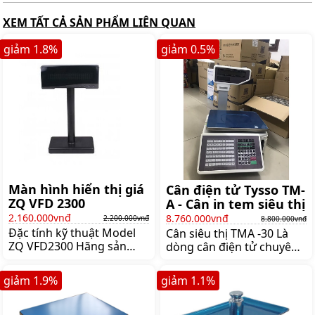
XEM TẤT CẢ SẢN PHẨM LIÊN QUAN
giảm
1.8
%
giảm
0.5
%
Màn hình hiển thị giá
Cân điện tử Tysso TM-
ZQ VFD 2300
A - Cân in tem siêu thị
2.160.000vnđ
8.760.000vnđ
2.200.000vnđ
8.800.000vnđ
Đặc tính kỹ thuật Model
Cân siêu thị TMA -30 Là
ZQ VFD2300 Hãng sản
dòng cân điện tử chuyên
xuất Zonerich Màn hình
dùng trong các siêu thị
hiển thị 20 *2 line Màu sắc
cửa hàng công ty sản xuất
giảm
1.9
%
giảm
1.1
%
đen Kết nối USB RS232
chế biến thực phẩm hoa
Kích thước 225x92x62mm
quả sạch … Đây là dòng
Trọng lượng 1kg Màn
cân siêu thị in tem mã