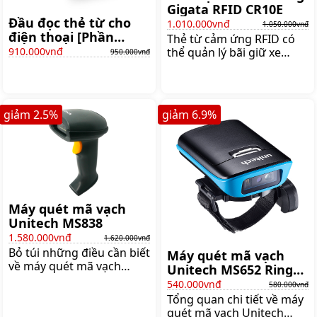
Gigata RFID CR10E
kế
Đầu đọc thẻ từ cho
1.010.000vnđ
1.050.000vnđ
điện thoại [Phần
Thẻ từ cảm ứng RFID có
mềm giữ xe]
thể quản lý bãi giữ xe
910.000vnđ
950.000vnđ
quản lý thẻ thành viên và
các chức năng quản lý con
người qua ID tiện dụng -
Tốc độ nhận thẻ siêu
giảm
2.5
%
giảm
6.9
%
nhanh chưa đến 1 giây
Máy quét mã vạch
Unitech MS838
1.580.000vnđ
1.620.000vnđ
Bỏ túi những điều cần biết
Máy quét mã vạch
về máy quét mã vạch
Unitech MS652 Ring
Unitech MS838 Máy quét
Scanner
540.000vnđ
580.000vnđ
mã vạch hiện nay đã
Tổng quan chi tiết về máy
không còn xa lạ với mỗi
quét mã vạch Unitech