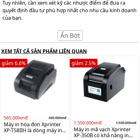
Tuy nhiên, cần xem xét kỹ các nhược điểm để đưa ra
quyết định đầu tư phù hợp nhất cho nhu cầu kinh doanh
của bạn.
Ẩn Bớt
XEM TẤT CẢ SẢN PHẨM LIÊN QUAN
giảm
6.6
%
giảm
2.5
%
565.000vnđ
605.000vnđ
1.550.000vnđ
1.590.000vnđ
Máy in hóa đơn Xprinter
Máy in mã vạch Xprinter
XP-T58IIH là dòng máy in
XP-350B có khả năng in
bill, hóa đơn thanh toán