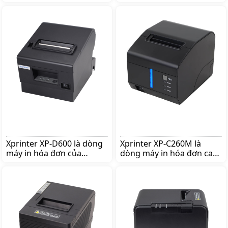
nhanh và sắc nét, thiết bị
được sử dụng tại các cửa
thường được sử dụng
hàng, shop, siêu thị hay
nhiều để in tem tại các
tạp hóa, thiết kế tiện lợi,
cửa hàng trà sữa, cửa
nhỏ gọn, Giá:605.000 đ
hàng thời trang, siêu thị,
Giá:1.590.000 đ
Xprinter XP-D600 là dòng
Xprinter XP-C260M là
máy in hóa đơn của
dòng máy in hóa đơn cao
thương hiệu nổi tiếng
cấp của thương hiệu nổi
Xprinter. Mua máy in bill
tiếng Xprinter. Mua máy in
Xprinter XP-D600 lên ngay
bill Xprinter XP-C260M lên
shoppos.vn để nhận ưu
ngay shoppos.vn để nhận
đãi.
ưu đãi.