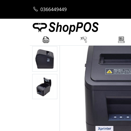
Trang chủ
Máy In Hóa Đơn
Máy In Hóa 
0366449449