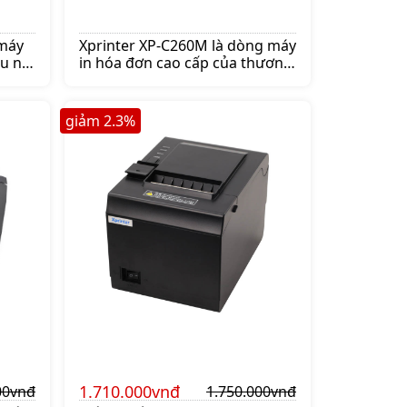
 máy
Xprinter XP-C260M là dòng máy
u nổi
in hóa đơn cao cấp của thương
bill
hiệu nổi tiếng Xprinter. Mua
máy in bill Xprinter XP-C260M
i.
lên ngay shoppos.vn để nhận
giảm
2.3
%
ưu đãi.
1.710.000vnđ
00vnđ
1.750.000vnđ