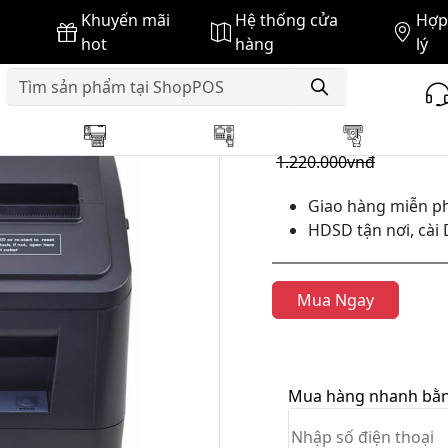
Khuyến mãi
Hệ thống cửa
Hợp 
Đơn X-Printer
hot
hàng
lý
GIÁ BÁN :
1.180.000vnđ
1.220.000vnđ
Giao hàng miễn ph
HDSD tận nơi, cài 
Mua Ngay
Mua hàng nhanh bằng