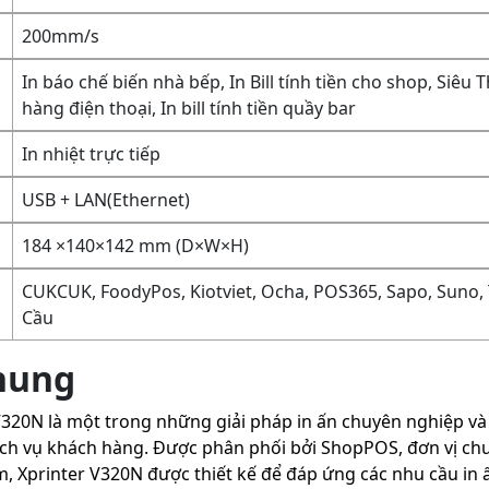
200mm/s
In báo chế biến nhà bếp, In Bill tính tiền cho shop, Siêu 
hàng điện thoại, In bill tính tiền quầy bar
In nhiệt trực tiếp
USB + LAN(Ethernet)
184 ×140×142 mm (D×W×H)
CUKCUK, FoodyPos, Kiotviet, Ocha, POS365, Sapo, Suno, 
Cầu
chung
V320N là một trong những giải pháp in ấn chuyên nghiệp và
ịch vụ khách hàng. Được phân phối bởi ShopPOS, đơn vị chu
, Xprinter V320N được thiết kế để đáp ứng các nhu cầu in 