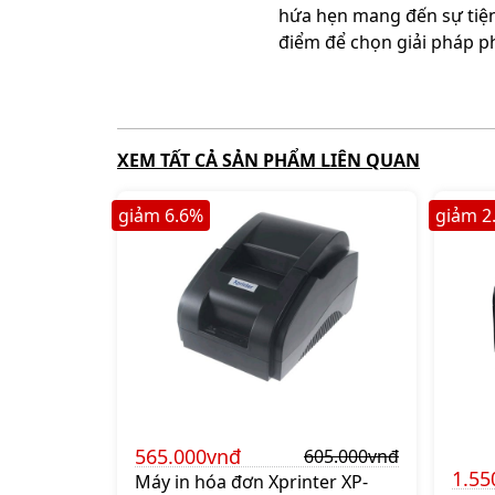
hứa hẹn mang đến sự tiện 
điểm để chọn giải pháp p
XEM TẤT CẢ SẢN PHẨM LIÊN QUAN
giảm
6.6
%
giảm
2
565.000vnđ
605.000vnđ
1.55
Máy in hóa đơn Xprinter XP-