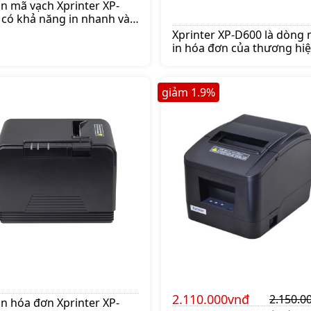
in mã vạch Xprinter XP-
 có khả năng in nhanh và
ét, thiết bị thường được
Xprinter XP-D600 là dòng
ng nhiều để in tem tại các
in hóa đơn của thương hiệ
hàng trà sữa, cửa hàng
tiếng Xprinter. Mua máy in 
trang, siêu thị,
Xprinter XP-D600 lên ngay
.590.000 đ
shoppos.vn để nhận ưu đã
giảm
1.9
%
2.110.000vnđ
2.150.0
in hóa đơn Xprinter XP-