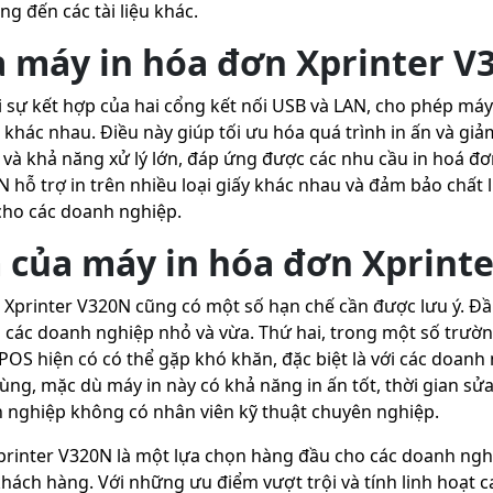
g đến các tài liệu khác.
 máy in hóa đơn Xprinter V
i sự kết hợp của hai cổng kết nối USB và LAN, cho phép máy
khác nhau. Điều này giúp tối ưu hóa quá trình in ấn và giảm
 và khả năng xử lý lớn, đáp ứng được các nhu cầu in hoá đ
N hỗ trợ in trên nhiều loại giấy khác nhau và đảm bảo chất 
cho các doanh nghiệp.
của máy in hóa đơn Xprint
Xprinter V320N cũng có một số hạn chế cần được lưu ý. Đầu
i các doanh nghiệp nhỏ và vừa. Thứ hai, trong một số trườn
 POS hiện có có thể gặp khó khăn, đặc biệt là với các doan
cùng, mặc dù máy in này có khả năng in ấn tốt, thời gian sửa
h nghiệp không có nhân viên kỹ thuật chuyên nghiệp.
Xprinter V320N là một lựa chọn hàng đầu cho các doanh ng
hách hàng. Với những ưu điểm vượt trội và tính linh hoạt c