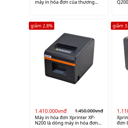
máy in hóa đơn của thương
Q200 
hiệu nổi tiếng Xprinter. Mua
tin c
máy in bill Xprinter XP-Q260III
bật v
lên ngay shoppos.vn để nhận
100k
ưu đãi.
1.000
giảm
2.8
%
giảm
3
1.410.000vnđ
1.11
1.450.000vnđ
Máy in hóa đơn Xprinter XP-
Xprin
N200 là dòng máy in hóa đơn
đơn 