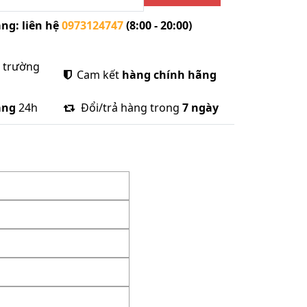
ng: liên hệ
0973124747
(8:00 - 20:00)
ị trường
Cam kết
hàng chính hãng
àng
24h
Đổi/trả hàng trong
7 ngày