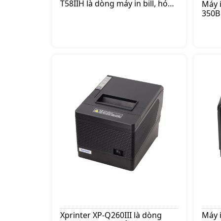
T58IIH là dòng máy in bill, hóa
Máy 
đơn thanh toán được sử dụng
350B
tại các cửa hàng, shop, siêu thị
sắc n
hay tạp hóa, thiết kế tiện lợi,
sử dụ
nhỏ gọn, Giá:605.000 đ
cửa 
thời 
Giá:1
Xprinter XP-Q260III là dòng
Máy 