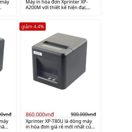
 máy
Máy in hóa đơn Xprinter XP-
A200M với thiết kế hiện đại,
nter.
thân thiện và độ bền cao. Mua
P-
máy in bill Xprinter XP-A200M
n để
lên ngay shoppos.vn để nhận
giảm
4.4
%
ưu đãi.
860.000vnđ
00vnđ
900.000vnđ
 máy
Xprinter XP-T80U là dòng máy
 năm
in hóa đơn giá rẻ mới nhất của