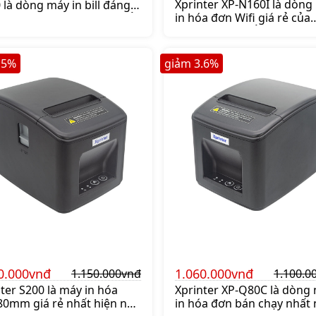
Xprinter XP-N160I là dòng
là dòng máy in bill đáng
in hóa đơn Wifi giá rẻ của
ậy của hãng XPRINTER, nổi
thương hiệu nổi tiếng Xpri
ới độ bền đầu in lên tới
Mua máy in bill Xprinter X
m giấy, dao cắt tự động
N160I lên ngay shoppos.v
.000 lần
.5
%
giảm
3.6
%
nhận ưu đãi.
0.000vnđ
1.060.000vnđ
1.150.000vnđ
1.100.0
ter S200 là máy in hóa
Xprinter XP-Q80C là dòng
80mm giá rẻ nhất hiện nay
in hóa đơn bán chạy nhất