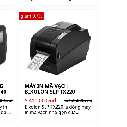
 kết
thương hiệu Bixolon. Thiết kết
p. Bảo
nhỏ gọn, bền bỉ và cao cấp. Bảo
hành chính hãng 3 năm.
giảm
0.7
%
G
MÁY IN MÃ VẠCH
-40
BIXOLON SLP-TX220
5.410.000vnđ
000vnđ
5.450.000vnđ
y in
Bixolon SLP-TX220 là dòng máy
 đại
in mã vạch nhỏ gọn của
lon -
thương hiệu Bixolon. Thiết kết
u suất
nhỏ gọn, bền bỉ và cao cấp. Hỗ