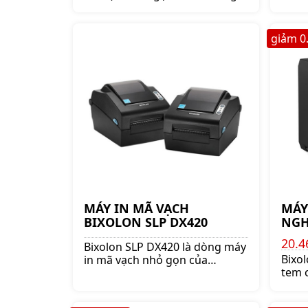
hiệu Bixolon. Thiết kết nhỏ gọn,
hiệu 
bền bỉ và cao cấp. Bảo hành
bền b
chính hãng 3 năm.
chín
giảm
0
MÁY
MÁY IN MÃ VẠCH
NGH
BIXOLON SLP DX420
20.4
Bixolon SLP DX420 là dòng máy
Bixol
in mã vạch nhỏ gọn của
tem 
thương hiệu Bixolon. Thiết kết
bỉ, i
nhỏ gọn, bền bỉ và cao cấp. Bảo
của 
hành chính hãng 3 năm.