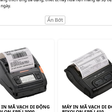
 ngày.
Ẩn Bớt
 IN MÃ VẠCH DI ĐỘNG
MÁY IN MÃ VẠCH DI 
OLON SPP-L3000
BIXOLON SPP-L410