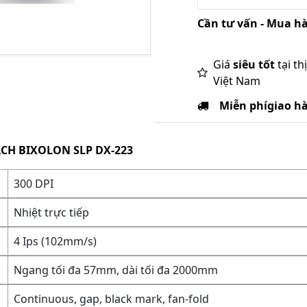
Cần tư vấn - Mua hà
Giá
siêu tốt
tại th
Việt Nam
Miễn phí
giao h
CH BIXOLON SLP DX-223
300 DPI
Nhiệt trực tiếp
4 Ips (102mm/s)
Ngang tối đa 57mm, dài tối đa 2000mm
Continuous, gap, black mark, fan-fold