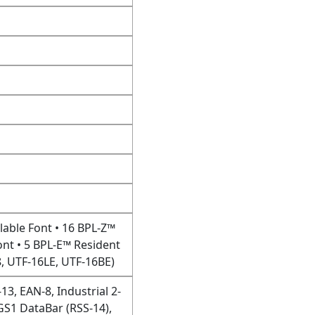
lable Font • 16 BPL-Z™
ont • 5 BPL-E™ Resident
, UTF-16LE, UTF-16BE)
3, EAN-8, Industrial 2-
 GS1 DataBar (RSS-14),