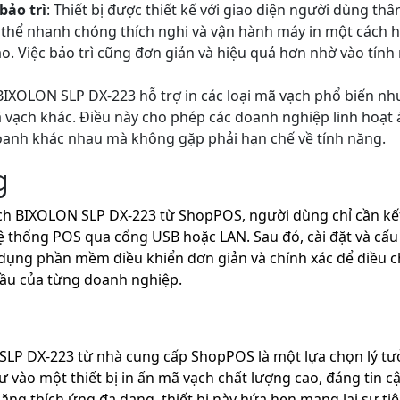
bảo trì
: Thiết bị được thiết kế với giao diện người dùng thâ
thể nhanh chóng thích nghi và vận hành máy in một cách 
ạo. Việc bảo trì cũng đơn giản và hiệu quả hơn nhờ vào tính
 BIXOLON SLP DX-223 hỗ trợ in các loại mã vạch phổ biến nh
 vạch khác. Điều này cho phép các doanh nghiệp linh hoạt
doanh khác nhau mà không gặp phải hạn chế về tính năng.
g
h BIXOLON SLP DX-223 từ ShopPOS, người dùng chỉ cần kết n
hệ thống POS qua cổng USB hoặc LAN. Sau đó, cài đặt và cấ
dụng phần mềm điều khiển đơn giản và chính xác để điều chỉ
cầu của từng doanh nghiệp.
LP DX-223 từ nhà cung cấp ShopPOS là một lựa chọn lý t
ào một thiết bị in ấn mã vạch chất lượng cao, đáng tin cậ
năng thích ứng đa dạng, thiết bị này hứa hẹn mang lại sự tiệ