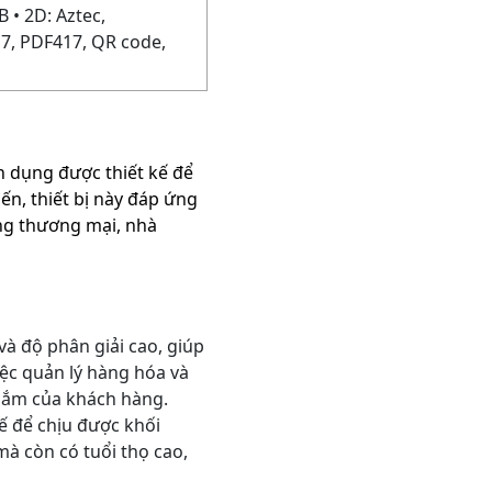
 • 2D: Aztec,
7, PDF417, QR code,
 dụng được thiết kế để
iến, thiết bị này đáp ứng
ng thương mại, nhà
à độ phân giải cao, giúp
iệc quản lý hàng hóa và
 sắm của khách hàng.
kế để chịu được khối
à còn có tuổi thọ cao,