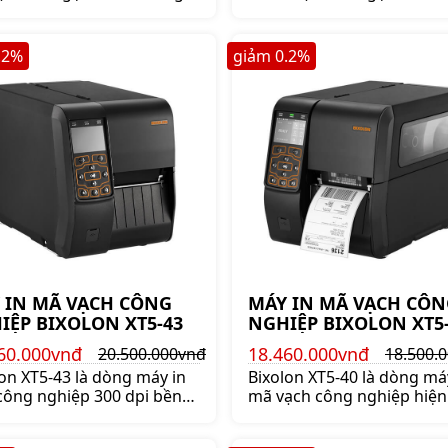
Bixolon. Thiết kết nhỏ gọn,
thương hiệu Bixolon. Thiết
ỉ và cao cấp. Bảo hành
nhỏ gọn, bền bỉ và cao cấ
h hãng 3 năm.
hành chính hãng 3 năm.
.2
%
giảm
0.2
%
 IN MÃ VẠCH CÔNG
MÁY IN MÃ VẠCH CÔN
IỆP BIXOLON XT5-43
NGHIỆP BIXOLON XT5
60.000vnđ
18.460.000vnđ
20.500.000vnđ
18.500.
on XT5-43 là dòng máy in
Bixolon XT5-40 là dòng má
công nghiệp 300 dpi bền
mã vạch công nghiệp hiện
n sắc nét và ổn định nhất
nhất của thương hiệu Bixo
thương hiệu Bixolon - Hàn
Hàn Quốc, nổi bật bởi hiệ