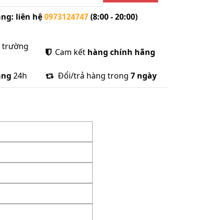
ng: liên hệ
0973124747
(8:00 - 20:00)
ị trường
Cam kết
hàng chính hãng
àng
24h
Đổi/trả hàng trong
7 ngày