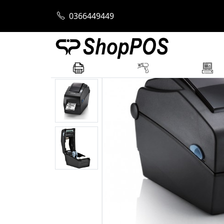
Trang chủ
Máy In Mã Vạch
Máy In Mã V
0366449449