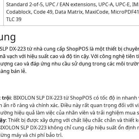
Standard 2-of-5, UPC / EAN extensions, UPC-A, UPC-E, IMB
Codablock, Code 49, Data Matrix, MaxiCode, MicroPDF41
TLC 39
hung
LP DX-223 từ nhà cung cấp ShopPOS là một thiết bị chuyên
mã vạch với hiệu suất cao và độ tin cậy. Với công nghệ tiên t
 lượng cao và đáp ứng nhu cầu sử dụng trong các môi trườ
hàng bán lẻ.
 trội
: BIXOLON SLP DX-223 từ ShopPOS có tốc độ in nhanh v
 ấn rõ ràng và chính xác. Điều này rất quan trọng đối với v
cường hiệu quả làm việc của nhân viên và trải nghiệm mua
cậy
: Thiết bị được xây dựng với chất liệu chắc chắn và thiết 
BIXOLON SLP DX-223 không chỉ cung cấp hiệu suất ổn định m
ừng máy và chi phí bảo trì.