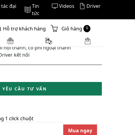
tác đại
Tin
Videos
Driver
tức
0
Hỗ trợ khách hàng
Giỏ hàng
í nội thành, có phí ngoại thành
Driver kết nối
YÊU CẦU TƯ VẤN
 1 click chuột
Mua ngay