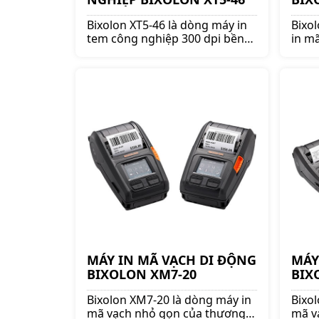
Bixolon XT5-46 là dòng máy in
Bixo
tem công nghiệp 300 dpi bền
in m
bỉ, in sắc nét và ổn định nhất
thươn
của thương hiệu Bixolon - Hàn
nhỏ g
Quốc.
hành
MÁY IN MÃ VẠCH DI ĐỘNG
MÁY
BIXOLON XM7-20
BIX
Bixolon XM7-20 là dòng máy in
Bixo
mã vạch nhỏ gọn của thương
mã v