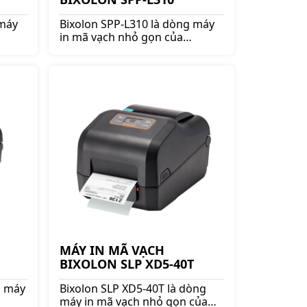
 máy
Bixolon SPP-L310 là dòng máy
in mã vạch nhỏ gọn của
 kết
thương hiệu Bixolon. Thiết kết
p. Bảo
nhỏ gọn, bền bỉ và cao cấp. Bảo
hành chính hãng 3 năm.
MÁY IN MÃ VẠCH
BIXOLON SLP XD5-40T
g máy
Bixolon SLP XD5-40T là dòng
máy in mã vạch nhỏ gọn của