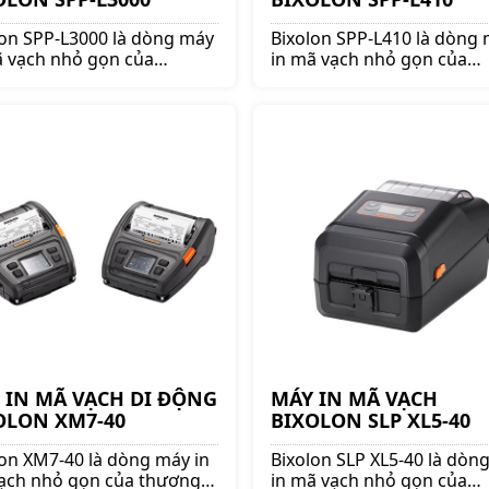
lon SPP-L3000 là dòng máy
Bixolon SPP-L410 là dòng
ã vạch nhỏ gọn của
in mã vạch nhỏ gọn của
g hiệu Bixolon. Thiết kết
thương hiệu Bixolon. Thiết
ọn, bền bỉ và cao cấp. Bảo
nhỏ gọn, bền bỉ và cao cấ
 chính hãng 3 năm.
hành chính hãng 3 năm.
 IN MÃ VẠCH DI ĐỘNG
MÁY IN MÃ VẠCH
OLON XM7-40
BIXOLON SLP XL5-40
lon XM7-40 là dòng máy in
Bixolon SLP XL5-40 là dòn
ạch nhỏ gọn của thương
in mã vạch nhỏ gọn của