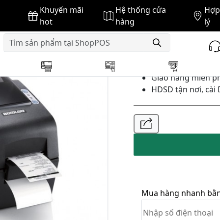
Khuyến mãi
Hệ thống cửa
Hợp 
ạch Bixolon
MÁY IN MÃ VẠCH BIXOLON SLP DX-223
hot
hàng
lý
GIÁ BÁN :
Giao hàng miễn ph
HDSD tận nơi, cài 
Mua hàng nhanh bằng