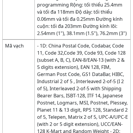
programming Rộng: tối thiểu 25.4mm
và tối đa 118mm Độ dày: tối thiểu
0.06mm và tối đa 0.25mm Đường kính
cuộn: tối đa 203mm Đường kính lõi:
2.54mm (1"), 38.1mm (1.5"), 76.2mm (3")
Mã vạch
- 1D: China Postal Code, Codabar, Code
11, Code 32,Code 39, Code 93, Code 128
(subset A, B, C), EAN-8/EAN-13 (with 2 &
5 digits extension), EAN 128, FIM,
German Post Code, GS1 DataBar, HIBC,
Industrial 2 of 5 , Interleaved 2-of-5 (I 2
of 5), Interleaved 2-of-5 with Shipping
Bearer Bars, ISBT-128, ITF 14, Japanese
Postnet, Logmars, MSI, Postnet, Plessey,
Planet 11 & 13 digit, RPS 128, Standard 2
of 5, Telepen, Matrix 2 of 5, UPC-A/UPC-E
(with 2 or 5 digit extension), UCC/EAN-
128 K-Mart and Random Weight - 2D: