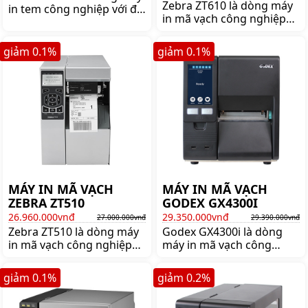
Zebra ZT610 là dòng máy
in tem công nghiệp với độ
in mã vạch công nghiệp
phân giải 300 DPI rẻ nhất
hiện đại nhất của Zebra.
của hãng Godex. Mua
Mua máy in mã vạch
máy in mã vạch công
giảm
0.1
%
giảm
0.1
%
Zebra ZT610 chính hãng
nghiệp Godex ZX430
giá tốt lên ngay
chính hãng lên ngay
shoppos.vn
shoppos
MÁY IN MÃ VẠCH
MÁY IN MÃ VẠCH
ZEBRA ZT510
GODEX GX4300I
26.960.000vnđ
29.350.000vnđ
27.000.000vnđ
29.390.000vnđ
Zebra ZT510 là dòng máy
Godex GX4300i là dòng
in mã vạch công nghiệp
máy in mã vạch công
tốt nhất thương hiệu
nghiệp 300 dpi đời mới
ZEBRA. Mua máy in mã
nhất của Godex. Mua máy
giảm
0.1
%
giảm
0.2
%
vạch công nghiệp Zebra
in mã vạch công nghiệp
ZT510 chính hãng giá tốt
Godex GX4300i chính