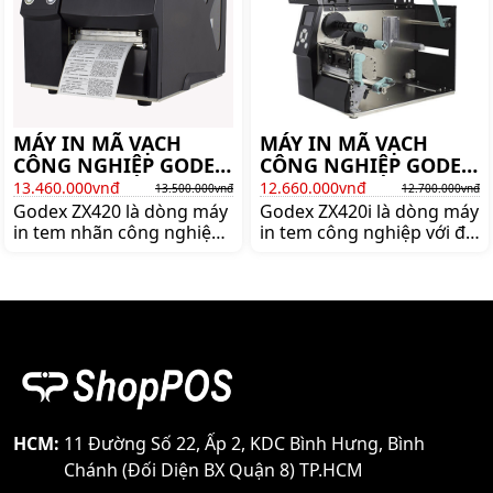
MÁY IN MÃ VẠCH
MÁY IN MÃ VẠCH
CÔNG NGHIỆP GODEX
CÔNG NGHIỆP GODEX
ZX420
ZX420i
13.460.000vnđ
12.660.000vnđ
13.500.000vnđ
12.700.000vnđ
Godex ZX420 là dòng máy
Godex ZX420i là dòng máy
in tem nhãn công nghiệp
in tem công nghiệp với độ
rẻ bền bỉ nhất của Godex.
phân giải rẻ nhất của
Mua máy in mã vạch công
hãng Godex. Mua máy in
nghiệp chính hãng giá cực
mã vạch công nghiệp
tốt lên ngay shoppos.vn
Godex ZX420i chính hãng
lên ngay shoppos
HCM:
11 Đường Số 22, Ấp 2, KDC Bình Hưng, Bình
Chánh (Đối Diện BX Quận 8) TP.HCM