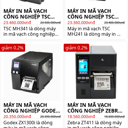
MÁY IN MÃ VẠCH
MÁY IN MÃ VẠCH
CÔNG NGHIỆP TSC
CÔNG NGHIỆP TSC
MH341
MH241
23.460.000vnđ
23.360.000vnđ
23.500.000vnđ
23.400.000vnđ
TSC MH341 là dòng máy
Máy in mã vạch TSC
in mã vạch công nghiệp
MH241 là dòng máy in mã
300dpi nổi tiếng thương
vạch công nghiệp mới
hiệu TSC. Mua máy in mã
nhất thương hiệu TSC.
giảm
0.2
%
giảm
0.2
%
vạch công nghiệp TSC
Mua máy in tem TSC
MH341 lên ngay
MH241 chính hãng lên
shoppos.vn
ngay shoppos.vn
MÁY IN MÃ VẠCH
MÁY IN MÃ VẠCH
CÔNG NGHIỆP GODEX
CÔNG NGHIỆP ZEBRA
ZX1300i
ZT411 [203 DPI]
20.350.000vnđ
18.560.000vnđ
20.390.000vnđ
18.600.000vnđ
Godex ZX1300i là dòng
Zebra ZT411 là dòng máy