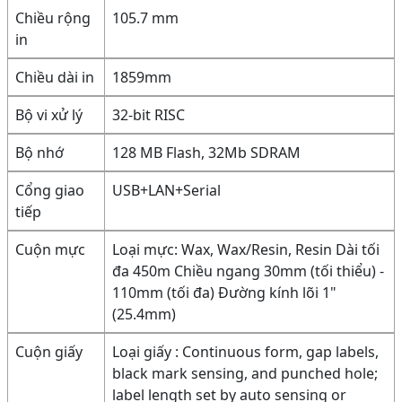
Chiều rộng
105.7 mm
in
Chiều dài in
1859mm
Bộ vi xử lý
32-bit RISC
Bộ nhớ
128 MB Flash, 32Mb SDRAM
Cổng giao
USB+LAN+Serial
tiếp
Cuộn mực
Loại mực: Wax, Wax/Resin, Resin Dài tối
đa 450m Chiều ngang 30mm (tối thiểu) -
110mm (tối đa) Đường kính lõi 1"
(25.4mm)
Cuộn giấy
Loại giấy : Continuous form, gap labels,
black mark sensing, and punched hole;
label length set by auto sensing or