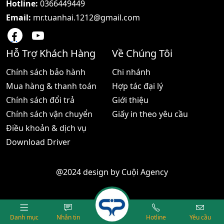
Hotline:
0366449449
Email:
mr.tuanhai.1212@gmail.com
Hỗ Trợ Khách Hàng
Về Chúng Tôi
Chính sách bảo hành
Chi nhánh
Mua hàng & thanh toán
Hợp tác đại lý
Chính sách đổi trả
Giới thiệu
Chính sách vận chuyển
Giấy in theo yêu cầu
Điều khoản & dịch vụ
Download Driver
@2024 design by
Cuội Agency
Danh mục
Nhắn tin
Hotline
Yêu cầu