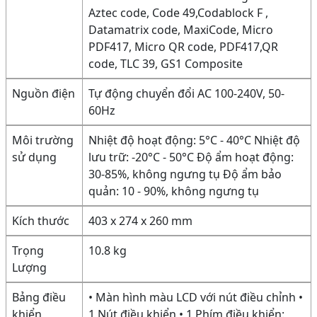
Aztec code, Code 49,Codablock F ,
Datamatrix code, MaxiCode, Micro
PDF417, Micro QR code, PDF417,QR
code, TLC 39, GS1 Composite
Nguồn điện
Tự động chuyển đổi AC 100-240V, 50-
60Hz
Môi trường
Nhiệt độ hoạt động: 5°C - 40°C Nhiệt độ
sử dụng
lưu trữ: -20°C - 50°C Độ ẩm hoạt động:
30-85%, không ngưng tụ Độ ẩm bảo
quản: 10 - 90%, không ngưng tụ
Kích thước
403 x 274 x 260 mm
Trọng
10.8 kg
Lượng
Bảng điều
• Màn hình màu LCD với nút điều chỉnh •
khiển
1 Nút điều khiển • 1 Phím điều khiển: