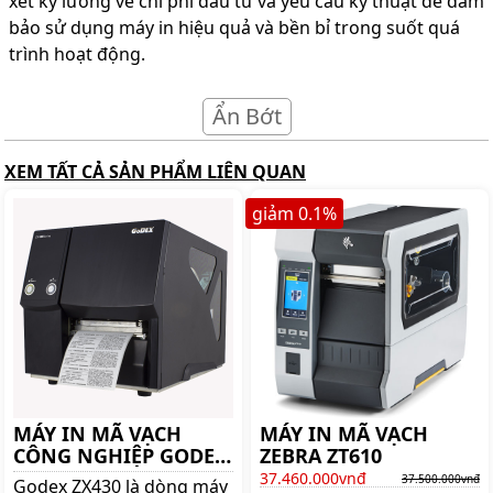
xét kỹ lưỡng về chi phí đầu tư và yêu cầu kỹ thuật để đảm
bảo sử dụng máy in hiệu quả và bền bỉ trong suốt quá
trình hoạt động.
Ẩn Bớt
XEM TẤT CẢ SẢN PHẨM LIÊN QUAN
giảm
0.1
%
MÁY IN MÃ VẠCH
MÁY IN MÃ VẠCH
CÔNG NGHIỆP GODEX
ZEBRA ZT610
ZX430
37.460.000vnđ
37.500.000vnđ
Godex ZX430 là dòng máy