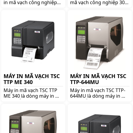
in mã vạch công nghiệp
mã vạch công nghiệp 300
600 DPI đáng mua nhất.
dpi khổ 6 inch của hãng
Mua máy in ãm vạch công
TSC danh tiếng. Mua máy
nghiệp TSC MH641 chính
in mã vạch TSC TTP-
hãng giá tốt lên ngay
368MT chính hãng giá tốt
shoppos.vn
lên ngay shoppos.vn
MÁY IN MÃ VẠCH TSC
MÁY IN MÃ VẠCH TSC
TTP ME 340
TTP-644MU
Máy in mã vạch TSC TTP
Máy in mã vạch TSC TTP-
ME 340 là dòng máy in mã
644MU là dòng máy in mã
vạch nổi tiếng thương
vạch nổi tiếng thương
hiệu TSC. Mua TSC TTP ME
hiệu TSC. Mua TSC TTP-
340 lên ngay shoppos.vn
644MU lên ngay
để nhận được nhiều ưu
shoppos.vn để nhận được
đãi và giá tốt!!
nhiều ưu đãi và giá tốt!!