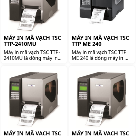
MÁY IN MÃ VẠCH TSC
MÁY IN MÃ VẠCH TSC
TTP-2410MU
TTP ME 240
Máy in mã vạch TSC TTP-
Máy in mã vạch TSC TTP
2410MU là dòng máy in
ME 240 là dòng máy in mã
mã vạch nổi tiếng thương
vạch nổi tiếng thương
hiệu TSC. Mua TSC TTP-
hiệu TSC. Mua TSC TTP ME
2410MU lên ngay
240 lên ngay shoppos.vn
shoppos.vn để nhận được
để nhận được nhiều ưu
nhiều ưu đãi và giá tốt!!
đãi và giá tốt!!
MÁY IN MÃ VẠCH TSC
MÁY IN MÃ VẠCH TSC