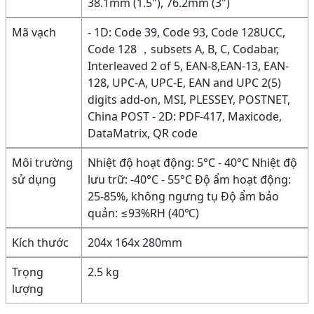
38.1mm (1.5"), 76.2mm (3")
Mã vạch
- 1D: Code 39, Code 93, Code 128UCC,
Code 128 ，subsets A, B, C, Codabar,
Interleaved 2 of 5, EAN-8,EAN-13, EAN-
128, UPC-A, UPC-E, EAN and UPC 2(5)
digits add-on, MSI, PLESSEY, POSTNET,
China POST - 2D: PDF-417, Maxicode,
DataMatrix, QR code
Môi trường
Nhiệt độ hoạt động: 5°C - 40°C Nhiệt độ
sử dụng
lưu trữ: -40°C - 55°C Độ ẩm hoạt động:
25-85%, không ngưng tụ Độ ẩm bảo
quản: ≤93%RH (40℃)
Kích thước
204x 164x 280mm
Trọng
2.5 kg
lượng