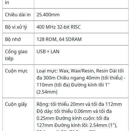
in
Chiều dài in
25.400mm
Bộ vi xử lý
400 MHz 32-bit RISC
Bộ nhớ
128 ROM, 64 SDRAM
Cổng giao
USB + LAN
tiếp
Cuộn mực
Loại mực: Wax, Wax/Resin, Resin Dài tối
đa 300m Chiều ngang 40mm (tối thiểu) -
110mm (tối đa) Đường kính lõi 1"
(2.54mm)
Cuộn giấy
Rộng: tối thiểu 20mm và tối đa 112mm
Độ dày: tối thiểu 0.06mm và tối đa
0.25mm Đường kính cuộn: tối đa
127mm Đường kính lõi: 2.54mm (1"),