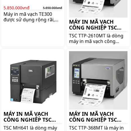
5.850.000vnđ
5.890.000vnđ
Máy in mã vạch TE300
được sử dụng rộng rãi,
MÁY IN MÃ VẠCH
trong nhiều công việc như
CÔNG NGHIỆP TSC
các siêu thị, các shop thời
TTP-2610MT
TSC TTP-2610MT là dòng
trang, nhà sách, siêu thị
máy in mã vạch công
mini, cửa hàng thực
nghiệp khổ 168mm nổi
phẩm, tiệm vàng, hiệu
tiếng của hãng TSC. Mua
thuốc, Giá:5.890.000 đ
máy in mã vạch công
nghiệp TSC TTP-2610MT
chính hãng lên ngay
shoppos.vn
MÁY IN MÃ VẠCH
MÁY IN MÃ VẠCH
CÔNG NGHIÊP TSC
CÔNG NGHIỆP TSC
MH641
TTP-368MT
TSC MH641 là dòng máy
TSC TTP-368MT là máy in