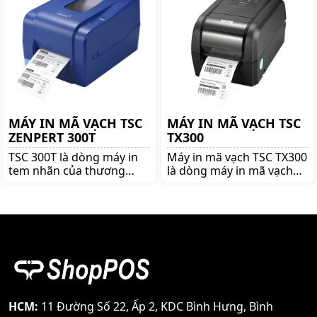
được nhiều ưu đãi và giá
mình. Bảo hành tất cả phụ
tốt!!
kiện 12 tháng.
MÁY IN MÃ VẠCH TSC
MÁY IN MÃ VẠCH TSC
ZENPERT 300T
TX300
TSC 300T là dòng máy in
Máy in mã vạch TSC TX300
tem nhãn của thương
là dòng máy in mã vạch
hiệu TSC danh tiếng, với
nổi tiếng thương hiệu
độ phân giải cao 300 dpi
TSC. Mua TSC TX600 lên
cùng với đầu in bền bỉ,
ngay shoppos.vn để nhận
TSC 300T in ra những bản
được nhiều ưu đãi và giá
in đẹp, sắc nét.
tốt!!
HCM:
11 Đường Số 22, Ấp 2, KDC Bình Hưng, Bình