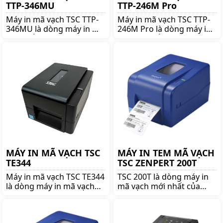
TTP-346MU
TTP-246M Pro
Máy in mã vạch TSC TTP-
Máy in mã vạch TSC TTP-
346MU là dòng máy in mã
246M Pro là dòng máy in
vạch nổi tiếng thương
mã vạch nổi tiếng thương
hiệu TSC. Mua TSC TTP-
hiệu TSC. Mua TSC TTP-
346MU lên ngay
246M Pro lên ngay
shoppos.vn để nhận được
shoppos.vn để nhận được
nhiều ưu đãi và giá tốt!!
nhiều ưu đãi và giá tốt!!
MÁY IN MÃ VẠCH TSC
MÁY IN TEM MÃ VẠCH
TE344
TSC ZENPERT 200T
Máy in mã vạch TSC TE344
TSC 200T là dòng máy in
là dòng máy in mã vạch
mã vạch mới nhất của
nổi tiếng thương hiệu
TSC, nổi bật bởi độ bền
TSC. Mua TSC TE344 lên
cao, dễ sử dụng và cơ chế
ngay shoppos.vn để nhận
nhận diện giấy thông