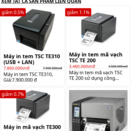
XEM TẤT CẢ SẢN PHẨM LIÊN QUAN
giảm
0.5
%
giảm
1.1
%
Máy in tem mã vạch
Máy in tem TSC TE310
TSC TE 200
(USB + LAN)
3.460.000vnđ
3.500.000vnđ
7.860.000vnđ
7.900.000vnđ
Máy in tem mã vạch TSC
Máy in tem TSC TE310,
TE 200 sử dụng công
Giá:7.900.000 đ
nghệ in truyền nhiệt hiện
đại, tiên tiến cho chất
giảm
0.7
%
lượng in tốt nhất. Ngoài
ra, máy in mã vạch mini TE
200 có thiết kế nhỏ gọn,
dễ dàng sử dụng cực tiện
dụng, Giá:3.350.000 đ
Máy in mã vạch TE300