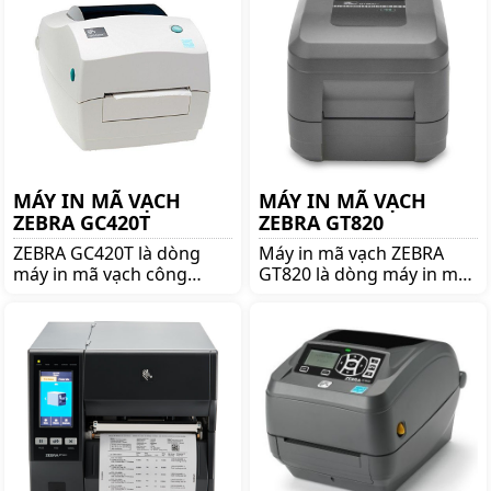
giá tốt lên ngay
giá tốt lên ngay
shoppos.vn
shoppos.vn
MÁY IN MÃ VẠCH
MÁY IN MÃ VẠCH
ZEBRA GC420T
ZEBRA GT820
ZEBRA GC420T là dòng
Máy in mã vạch ZEBRA
máy in mã vạch công
GT820 là dòng máy in mã
nghiệp nổi tiếng thương
vạch nổi tiếng thương
hiệu ZEBRA. Mua ZEBRA
hiệu ZEBRA. Mua ZEBRA
GC420T lên ngay
GT820 lên ngay
shoppos.vn để nhận được
shoppos.vn để nhận được
nhiều ưu đãi và giá tốt!!
nhiều ưu đãi và giá tốt!!