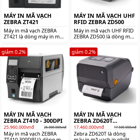
MÁY IN MÃ VẠCH
MÁY IN MÃ VẠCH UHF
ZEBRA ZT421
RFID ZEBRA ZD500
Máy in mã vạch ZEBRA
Máy in mã vạch UHF RFID
ZT421 là dòng máy in mã
ZEBRA ZD500 là dòng máy
vạch nổi tiếng thương
in mã vạch nổi tiếng
hiệu ZEBRA. Mua ZEBRA
thương hiệu ZEBRA. Mua
giảm
0.2
%
giảm
0.2
%
ZT421 lên ngay
UHF RFID ZEBRA ZD500
shoppos.vn để nhận được
lên ngay shoppos.vn !!
nhiều ưu đãi và giá tốt!!
MÁY IN MÃ VẠCH
MÁY IN MÃ VẠCH
ZEBRA ZT410 - 300DPI
ZEBRA ZD620T
(300DPI)
25.960.000vnđ
17.460.000vnđ
26.000.000vnđ
17.500.000vnđ
Máy in mã vạch ZEBRA
Zebra ZD620T là dòng
ZT410 300DPI là dòng máy
máy in mã vạch in nhiệt