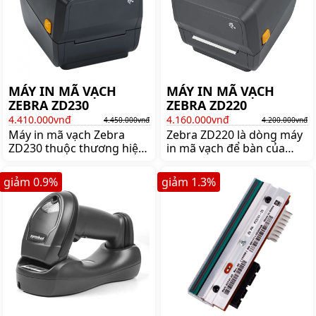
MÁY IN MÃ VẠCH
MÁY IN MÃ VẠCH
ZEBRA ZD230
ZEBRA ZD220
4.410.000vnđ
4.160.000vnđ
4.450.000vnđ
4.200.000vnđ
Máy in mã vạch Zebra
Zebra ZD220 là dòng máy
ZD230 thuộc thương hiệu
in mã vạch để bàn của
nổi tiếng của Mỹ, nổi bật
thương hiệu Zebra - Mỹ
với tốc độ in siêu nhanh
danh tiếng. Mua máy
giảm
0.9
%
giảm
1.3
%
152mm/s. Click xem ngay
Zebra ZD220 lên ngay
để nhận được nhiều ưu
shoppos.VN để nhận được
đãi hấp dẫn!!
nhiều ưu đãi và giá hấp
dẫn.