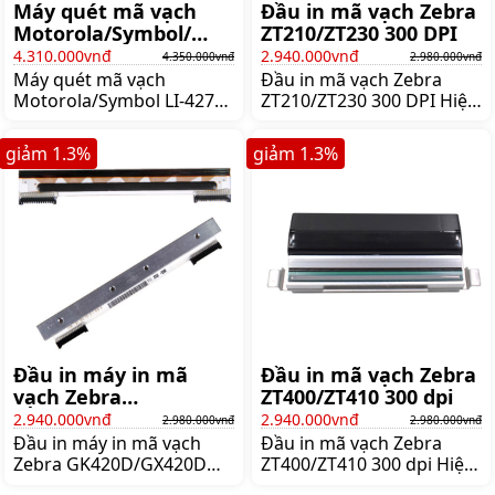
Máy quét mã vạch
Đầu in mã vạch Zebra
Motorola/Symbol/
ZT210/ZT230 300 DPI
Zebra LI-4278
4.310.000vnđ
2.940.000vnđ
4.350.000vnđ
2.980.000vnđ
Máy quét mã vạch
Đầu in mã vạch Zebra
Motorola/Symbol LI-4278
ZT210/ZT230 300 DPI Hiện
1D Không dây - Bluetooth
nếu bạn đang sử
ĐÂY LÀ DÒNG MÁY QUÉT
dụng máy in mã vạch
giảm
1.3
%
giảm
1.3
%
KHÔNG DÂY 1D CHẤT
Zebra nhưng đầu in dùng
LƯỢNG NHẤT HIỆN NAY
thời gian lâu đã bị trầy
TRÊN THỊ TRƯỜNG Hiện
xước hay hư hõng cứ việc
tại Symbol đã mua lại
liên hệ shoppos chúng tôi
thương hiệu scanner của
đơn vị chuyên cung cấp
Motorola và Zebra nên
lắp đặt và thay thế đầu in
hiện nay trên thị trường
nhiệt cho các dòng máy
thường đi kèm các
Zebra hiện nay tại thị
scanner sẽ có mặt 3 sản
trường Việt Nam - Cam
phẩm của hãng này Zebra
kết giá siêu
là một
Đầu in máy in mã
Đầu in mã vạch Zebra
vạch Zebra
ZT400/ZT410 300 dpi
GK420D/GX420D 200
2.940.000vnđ
2.940.000vnđ
2.980.000vnđ
2.980.000vnđ
DPI
Đầu in máy in mã vạch
Đầu in mã vạch Zebra
Zebra GK420D/GX420D
ZT400/ZT410 300 dpi Hiện
200 DPI Hiện nếu bạn
nếu bạn đang sử