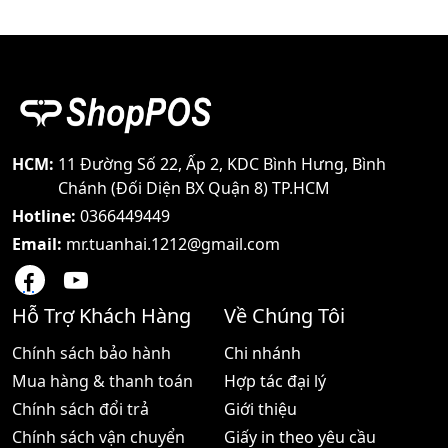
đang sử dụng máy in mã
dụng máy in mã vạch
vạch Zebra nhưng đầu in
Zebra nhưng đầu in dùng
dùng thời gian lâu đã bị
thời gian lâu đã bị trầy
trầy xước hay hư hõng cứ
xước hay hư hõng cứ việc
việc liên hệ shoppos
liên hệ shoppos chúng tôi
chúng tôi đơn vị chuyên
đơn vị chuyên cung cấp
cung cấp lắp đặt và thay
lắp đặt và thay thế đầu in
thế đầu in nhiệt cho các
nhiệt cho các dòng máy
dòng máy Zebra hiện nay
Zebra hiện nay tại thị
HCM:
11 Đường Số 22, Ấp 2, KDC Bình Hưng, Bình
tại thị trường Việt Nam -
trường Việt Nam - Cam
Chánh (Đối Diện BX Quận 8) TP.HCM
Cam kết
kết giá siêu
Hotline:
0366449449
Email:
mr.tuanhai.1212@gmail.com
Hỗ Trợ Khách Hàng
Về Chúng Tôi
Chính sách bảo hành
Chi nhánh
Mua hàng & thanh toán
Hợp tác đại lý
Chính sách đổi trả
Giới thiệu
Chính sách vận chuyển
Giấy in theo yêu cầu