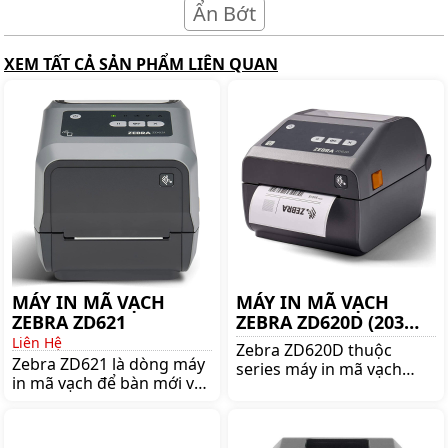
Ẩn Bớt
XEM TẤT CẢ SẢN PHẨM LIÊN QUAN
MÁY IN MÃ VẠCH
MÁY IN MÃ VẠCH
ZEBRA ZD621
ZEBRA ZD620D (203
DPI)
Liên Hệ
Zebra ZD620D thuộc
Zebra ZD621 là dòng máy
series máy in mã vạch
in mã vạch để bàn mới và
Zebra ZD600, đây là dòng
tốt nhất của hãng Zebra.
máy in nhiệt trực tiếp.
Mua máy in mã vạch
Mua máy in mã vạch
Zebra ZD621 chính hãng
Zebra ZD620D chính hãng