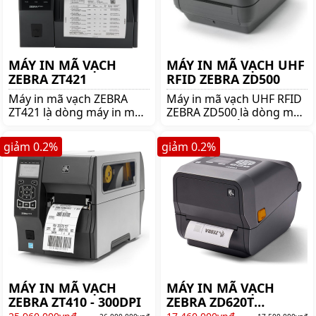
MÁY IN MÃ VẠCH
MÁY IN MÃ VẠCH UHF
ZEBRA ZT421
RFID ZEBRA ZD500
Máy in mã vạch ZEBRA
Máy in mã vạch UHF RFID
ZT421 là dòng máy in mã
ZEBRA ZD500 là dòng máy
vạch nổi tiếng thương
in mã vạch nổi tiếng
hiệu ZEBRA. Mua ZEBRA
thương hiệu ZEBRA. Mua
giảm
0.2
%
giảm
0.2
%
ZT421 lên ngay
UHF RFID ZEBRA ZD500
shoppos.vn để nhận được
lên ngay shoppos.vn !!
nhiều ưu đãi và giá tốt!!
MÁY IN MÃ VẠCH
MÁY IN MÃ VẠCH
ZEBRA ZT410 - 300DPI
ZEBRA ZD620T
(300DPI)