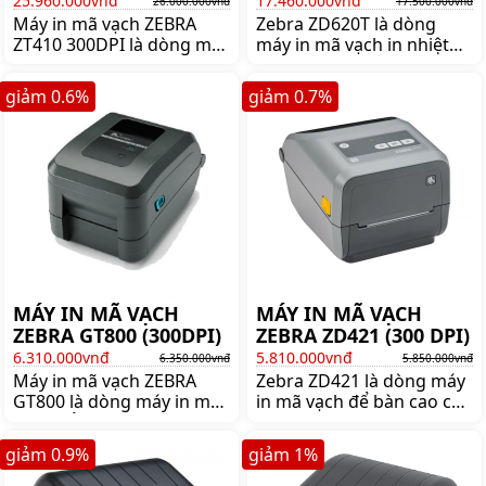
25.960.000vnđ
17.460.000vnđ
26.000.000vnđ
17.500.000vnđ
Máy in mã vạch ZEBRA
Zebra ZD620T là dòng
ZT410 300DPI là dòng máy
máy in mã vạch in nhiệt
in mã vạch nổi tiếng
gián tiếp để bàn cao cấp
thương hiệu ZEBRA. Mua
của thương hiệu Zebra.
giảm
0.6
%
giảm
0.7
%
Zebra ZT410 lên ngay
Mua máy in mã vạch
shoppos.vn để nhận được
Zebra ZD620T chính hãng
nhiều ưu đãi và giá tốt!!
giá tốt lên ngay
shoppos.vn
MÁY IN MÃ VẠCH
MÁY IN MÃ VẠCH
ZEBRA GT800 (300DPI)
ZEBRA ZD421 (300 DPI)
6.310.000vnđ
5.810.000vnđ
6.350.000vnđ
5.850.000vnđ
Máy in mã vạch ZEBRA
Zebra ZD421 là dòng máy
GT800 là dòng máy in mã
in mã vạch để bàn cao cấp
vạch nổi tiếng thương
của thương hiệu Zebra -
hiệu ZEBRA. Mua ZEBRA
Mỹ. Mua máy in mã vạch
giảm
0.9
%
giảm
1
%
GT800 lên ngay
Zebra ZD421 chĩnh hãng
shoppos.vn để nhận được
giá tốt lên ngay