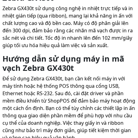
Zebra GX430t sử dụng công nghệ in nhiệt trực tiếp và in
nhiệt gián tiếp (qua ribbon), mang lại khả năng in ấn với
chất lượng cao và độ bền cao. Máy có độ phân giải lên
đến 300 dpi, đảm bảo rằng các nhãn mã vạch được in ra
sắc nét và chi tiết. Tốc độ in nhanh lên đến 102 mm/giây
giúp tối ưu hóa hiệu quả làm việc và sản xuất.
Hướng dẫn sử dụng máy in mã
vạch Zebra GX430t
Để sử dụng Zebra GX430t, bạn cần kết nối máy in với
máy tính hoặc hệ thống POS thông qua cổng USB,
Ethernet hoặc RS-232. Sau đó, cài đặt driver và phần
mềm điều khiển từ ShopPOS để đảm bảo máy hoạt động
một cách ổn định. Bạn có thể tùy chỉnh các thiết lập in ấn
thông qua giao diện phần mềm để phù hợp với nhu cầu
cụ thể của doanh nghiệp. Việc thay giấy in và ribbon
cũng như bảo trì máy đơn giản, giúp tiết kiệm thời gian
và nâng cao hiệu quả vận hành.