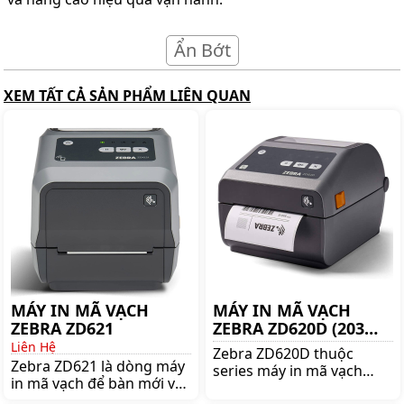
Ẩn Bớt
XEM TẤT CẢ SẢN PHẨM LIÊN QUAN
MÁY IN MÃ VẠCH
MÁY IN MÃ VẠCH
ZEBRA ZD621
ZEBRA ZD620D (203
DPI)
Liên Hệ
Zebra ZD620D thuộc
Zebra ZD621 là dòng máy
series máy in mã vạch
in mã vạch để bàn mới và
Zebra ZD600, đây là dòng
tốt nhất của hãng Zebra.