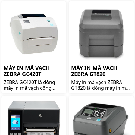
máy in nhiệt trực tiếp.
Mua máy in mã vạch
Mua máy in mã vạch
Zebra ZD621 chính hãng
Zebra ZD620D chính hãng
giá tốt lên ngay
giá tốt lên ngay
shoppos.vn
shoppos.vn
MÁY IN MÃ VẠCH
MÁY IN MÃ VẠCH
ZEBRA GC420T
ZEBRA GT820
ZEBRA GC420T là dòng
Máy in mã vạch ZEBRA
máy in mã vạch công
GT820 là dòng máy in mã
nghiệp nổi tiếng thương
vạch nổi tiếng thương
hiệu ZEBRA. Mua ZEBRA
hiệu ZEBRA. Mua ZEBRA
GC420T lên ngay
GT820 lên ngay
shoppos.vn để nhận được
shoppos.vn để nhận được
nhiều ưu đãi và giá tốt!!
nhiều ưu đãi và giá tốt!!