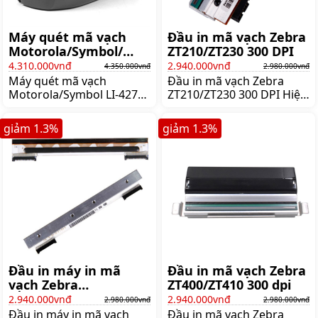
Máy quét mã vạch
Đầu in mã vạch Zebra
Motorola/Symbol/
ZT210/ZT230 300 DPI
Zebra LI-4278
4.310.000vnđ
2.940.000vnđ
4.350.000vnđ
2.980.000vnđ
Máy quét mã vạch
Đầu in mã vạch Zebra
Motorola/Symbol LI-4278
ZT210/ZT230 300 DPI Hiện
1D Không dây - Bluetooth
nếu bạn đang sử
ĐÂY LÀ DÒNG MÁY QUÉT
dụng máy in mã vạch
giảm
1.3
%
giảm
1.3
%
KHÔNG DÂY 1D CHẤT
Zebra nhưng đầu in dùng
LƯỢNG NHẤT HIỆN NAY
thời gian lâu đã bị trầy
TRÊN THỊ TRƯỜNG Hiện
xước hay hư hõng cứ việc
tại Symbol đã mua lại
liên hệ shoppos chúng tôi
thương hiệu scanner của
đơn vị chuyên cung cấp
Motorola và Zebra nên
lắp đặt và thay thế đầu in
hiện nay trên thị trường
nhiệt cho các dòng máy
thường đi kèm các
Zebra hiện nay tại thị
scanner sẽ có mặt 3 sản
trường Việt Nam - Cam
phẩm của hãng này Zebra
kết giá siêu
là một
Đầu in máy in mã
Đầu in mã vạch Zebra
vạch Zebra
ZT400/ZT410 300 dpi
GK420D/GX420D 200
2.940.000vnđ
2.940.000vnđ
2.980.000vnđ
2.980.000vnđ
DPI
Đầu in máy in mã vạch
Đầu in mã vạch Zebra