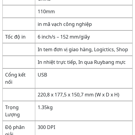
110mm
in mã vạch công nghiệp
Tốc độ in
6 inch/s – 152 mm/giây
In tem đơn vị giao hàng, Logictics, Shop
In nhiệt trực tiếp, In qua Ruybang mực
Cổng kết
USB
nối
220,8 x 177,5 x 150,7 mm (W x D x H)
Trọng
1.35kg
Lượng
Độ phân
300 DPI
giải