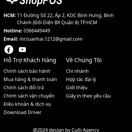
cung cấp lắp đặt và thay
lắp đặt và thay thế đầu in
thế đầu in nhiệt cho các
nhiệt cho các dòng máy
dòng máy Zebra hiện nay
Zebra hiện nay tại thị
HCM:
11 Đường Số 22, Ấp 2, KDC Bình Hưng, Bình
tại thị trường Việt Nam -
trường Việt Nam - Cam
Chánh (Đối Diện BX Quận 8) TP.HCM
Cam kết
kết giá siêu
Hotline:
0366449449
Email:
mr.tuanhai.1212@gmail.com
Hỗ Trợ Khách Hàng
Về Chúng Tôi
Chính sách bảo hành
Chi nhánh
Mua hàng & thanh toán
Hợp tác đại lý
Chính sách đổi trả
Giới thiệu
Chính sách vận chuyển
Giấy in theo yêu cầu
Điều khoản & dịch vụ
Download Driver
@2024 design by
Cuội Agency