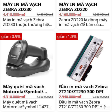
MÁY IN MÃ VẠCH
MÁY IN MÃ VẠCH
ZEBRA ZD230
ZEBRA ZD220
4.410.000vnđ
4.160.000vnđ
4.450.000vnđ
4.200.000vnđ
Máy in mã vạch Zebra
Zebra ZD220 là dòng máy
ZD230 thuộc thương hiệu
in mã vạch để bàn của
nổi tiếng của Mỹ, nổi bật
thương hiệu Zebra - Mỹ
với tốc độ in siêu nhanh
danh tiếng. Mua máy
giảm
0.9
%
giảm
1.3
%
152mm/s. Click xem ngay
Zebra ZD220 lên ngay
để nhận được nhiều ưu
shoppos.VN để nhận được
đãi hấp dẫn!!
nhiều ưu đãi và giá hấp
dẫn.
Máy quét mã vạch
Đầu in mã vạch Zebra
Motorola/Symbol/
ZT210/ZT230 300 DPI
Zebra LI-4278
4.310.000vnđ
2.940.000vnđ
4.350.000vnđ
2.980.000vnđ
Máy quét mã vạch
Đầu in mã vạch Zebra
Motorola/Symbol LI-4278
ZT210/ZT230 300 DPI Hiện
1D Không dây - Bluetooth
nếu bạn đang sử