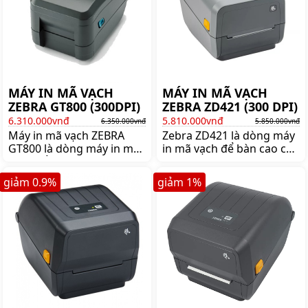
shoppos.vn
MÁY IN MÃ VẠCH
MÁY IN MÃ VẠCH
ZEBRA GT800 (300DPI)
ZEBRA ZD421 (300 DPI)
6.310.000vnđ
5.810.000vnđ
6.350.000vnđ
5.850.000vnđ
Máy in mã vạch ZEBRA
Zebra ZD421 là dòng máy
GT800 là dòng máy in mã
in mã vạch để bàn cao cấp
vạch nổi tiếng thương
của thương hiệu Zebra -
hiệu ZEBRA. Mua ZEBRA
Mỹ. Mua máy in mã vạch
giảm
0.9
%
giảm
1
%
GT800 lên ngay
Zebra ZD421 chĩnh hãng
shoppos.vn để nhận được
giá tốt lên ngay
nhiều ưu đãi và giá tốt!!
shoppos.vn