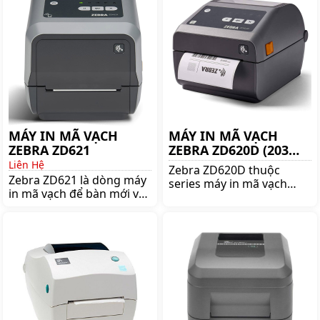
MÁY IN MÃ VẠCH
MÁY IN MÃ VẠCH
ZEBRA ZD621
ZEBRA ZD620D (203
DPI)
Liên Hệ
Zebra ZD620D thuộc
Zebra ZD621 là dòng máy
series máy in mã vạch
in mã vạch để bàn mới và
Zebra ZD600, đây là dòng
tốt nhất của hãng Zebra.
máy in nhiệt trực tiếp.
Mua máy in mã vạch
Mua máy in mã vạch
Zebra ZD621 chính hãng
Zebra ZD620D chính hãng
giá tốt lên ngay
giá tốt lên ngay
shoppos.vn
shoppos.vn