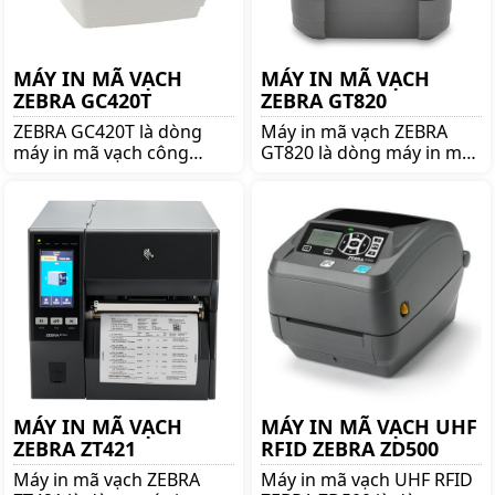
MÁY IN MÃ VẠCH
MÁY IN MÃ VẠCH
ZEBRA GC420T
ZEBRA GT820
ZEBRA GC420T là dòng
Máy in mã vạch ZEBRA
máy in mã vạch công
GT820 là dòng máy in mã
nghiệp nổi tiếng thương
vạch nổi tiếng thương
hiệu ZEBRA. Mua ZEBRA
hiệu ZEBRA. Mua ZEBRA
GC420T lên ngay
GT820 lên ngay
shoppos.vn để nhận được
shoppos.vn để nhận được
nhiều ưu đãi và giá tốt!!
nhiều ưu đãi và giá tốt!!
MÁY IN MÃ VẠCH
MÁY IN MÃ VẠCH UHF
ZEBRA ZT421
RFID ZEBRA ZD500
Máy in mã vạch ZEBRA
Máy in mã vạch UHF RFID