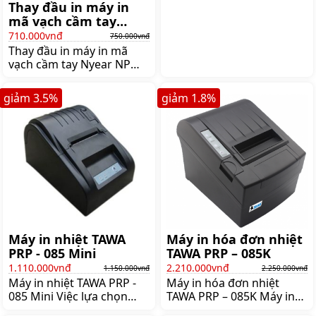
Thay đầu in máy in
hóa đơn PRP 085 USE là
mã vạch cầm tay
dòng máy với chất lượng
Nyear NP 100L
710.000vnđ
hầu như tốt nhất cho
750.000vnđ
Thay đầu in máy in mã
phân khúc máy phổ thông
vạch cầm tay Nyear NP
hiện nay với thiết kế chắc
100L NP100L là dòng
chắn và mẩu mã đẹp bắt
máy đang được các đơn vị
mát giúp cho PRP 085 USE
giảm
3.5
%
giảm
1.8
%
vận chuyển Logictics đang
được rất nhiều người lực
tin dùng nên lượng máy
chọn
cần thay đầu in khá nhiều
Hàng mới 100% nhập
linh kiện từ hãng Đầu in
siêu tốt và chất lượng
Máy in nhiệt TAWA
Máy in hóa đơn nhiệt
PRP - 085 Mini
TAWA PRP – 085K
1.110.000vnđ
2.210.000vnđ
1.150.000vnđ
2.250.000vnđ
Máy in nhiệt TAWA PRP -
Máy in hóa đơn nhiệt
085 Mini Việc lựa chọn
TAWA PRP – 085K Máy in
một loại máy in hóa đơn
hóa đơn nhiệt TAWA PRP -