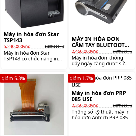
Máy in hóa đơn Star
MÁY IN HÓA ĐƠN
TSP143
CẦM TAY BLUETOOTH
5.240.000vnđ
5.280.000vnđ
MILESTONE MHT-P26
2.460.000vnđ
2.500.000vnđ
Máy in hóa đơn Star
Máy in hóa đơn không
TSP143 có chức năng in
dây ngày càng được sử
bill tính tiền cho khách
dụng rộng khắp thay thế
hàng. Máy in bill Star
cho máy in hóa đơn cố
TSP143 có tốc độ in cực
giảm
5.3
%
giảm
1.7
%
định nhờ sự tiện dụng của
nhanh 125 mm/giây, độ
mình. Thông qua giao tiếp
phân giải cao 203 dpi sẽ
với máy tính bằng công
Máy in hóa đơn PRP
cho ra bản in sắc nét, khả
nghệ Bluetooth, Wifi hoặc
085 USE
năng cắt giấy tự động,
mạng nội bộ LAN
Giá:5.280.000 đ
2.350.000vnđ
2.390.000vnđ
Thông số kỹ thuật máy in
hóa đơn Antech PRP 085
USE 3 cổng kết nối USB +
RS232+LAN Hiện tại trên
thị trường thì dòng máy in