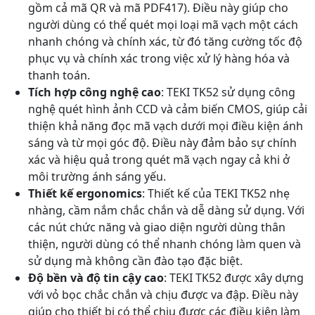
gồm cả mã QR và mã PDF417). Điều này giúp cho
người dùng có thể quét mọi loại mã vạch một cách
nhanh chóng và chính xác, từ đó tăng cường tốc độ
phục vụ và chính xác trong việc xử lý hàng hóa và
thanh toán.
Tích hợp công nghệ cao
: TEKI TK52 sử dụng công
nghệ quét hình ảnh CCD và cảm biến CMOS, giúp cải
thiện khả năng đọc mã vạch dưới mọi điều kiện ánh
sáng và từ mọi góc độ. Điều này đảm bảo sự chính
xác và hiệu quả trong quét mã vạch ngay cả khi ở
môi trường ánh sáng yếu.
Thiết kế ergonomics
: Thiết kế của TEKI TK52 nhẹ
nhàng, cầm nắm chắc chắn và dễ dàng sử dụng. Với
các nút chức năng và giao diện người dùng thân
thiện, người dùng có thể nhanh chóng làm quen và
sử dụng mà không cần đào tạo đặc biệt.
Độ bền và độ tin cậy cao
: TEKI TK52 được xây dựng
với vỏ bọc chắc chắn và chịu được va đập. Điều này
giúp cho thiết bị có thể chịu được các điều kiện làm