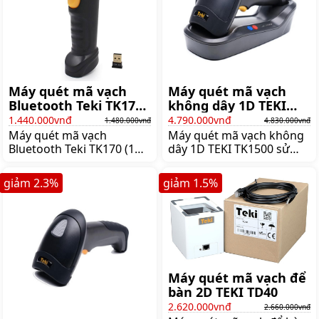
Máy quét mã vạch
Máy quét mã vạch
Bluetooth Teki TK170
không dây 1D TEKI
(1D)
TK1500
1.440.000vnđ
4.790.000vnđ
1.480.000vnđ
4.830.000vnđ
Máy quét mã vạch
Máy quét mã vạch không
Bluetooth Teki TK170 (1D)
dây 1D TEKI TK1500 sử
cảm biến laser 650nm
dụng pin, là sản phẩm
trong khoảng cách truyền
được dùng rộng rãi trong
giảm
2.3
%
giảm
1.5
%
10m giúp thao tác dễ
việc kiểm kho, bán hàng.
dàng ở nhiều vị trí khác
Máy có bộ nhớ trong giúp
nhau, Giá:1.480.000 đ
lưu giữ dữ liệu lớn,
Giá:4.830.000 đ
Máy quét mã vạch để
bàn 2D TEKI TD40
2.620.000vnđ
2.660.000vnđ