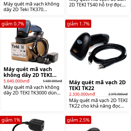
+ Bluetooth)
Máy quét mã vạch không
2D TEKI TS40 hỗ trợ đọc
dây 2D Teki TK370
mã vạch 1D và 2D. Máy có
V2/TK370U đọc được mã
khả năng chống va đập,
vạch 1D và 2D, hỗ trợ kết
chống bụi, cho kết quả
giảm
0.7
%
giảm
1.7
%
nối 2.4 GHz ISM Wireless
nhanh và chính xác,
Band và Bluetooth 4.0,
Giá:2.640.000 đ
Giá:2.830.000 đ
Máy quét mã vạch
không dây 2D TEKI
TK3000
5.640.000vnđ
Máy quét mã vạch 2D
5.680.000vnđ
Máy quét mã vạch không
TEKI TK22
dây 2D TEKI TK3000 dùng
2.330.000vnđ
2.370.000vnđ
pin sạc cho thời gian sử
Máy quét mã vạch 2D TEKI
dụng không dây tới 17
TK22 cho khả năng đọc
giờ. Máy quét được mã
nhanh chính xác. Máy có
vạch 1D và mã vạch 2D,
mức giá hợp lý được trang
giảm
1
%
giảm
2.5
%
Giá:5.680.000 đ
bị khả năng chống nước
và chống sốc,