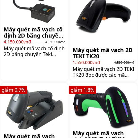
Giá:2.370.000 đ
Máy quét mã vạch cố
định 2D băng chuyền
Teki TF430
4.150.000vnđ
4.190.000vnđ
Máy quét mã vạch cố định
Máy quét mã vạch 2D
2D băng chuyền Teki
TEKI TK20
TF430 sử dụng trong dây
1.550.000vnđ
1.590.000vnđ
chuyền sản xuất công
Máy quét mã vạch 2D TEKI
nghiệp. Máy tích hợp
TK20 đọc được các mã
công nghệ UIMG cho khả
vạch 1D và 2D. Máy có khả
năng đọc mã nhanh,
năng chống va đập,
Giá:4.190.000 đ
giảm
0.7
%
giảm
1.8
%
chống nước, mang tới tốc
độ quét nhanh chóng,
Giá:1.590.000 đ
Máy quét mã vạch
Máy quét mã vạch