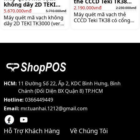
thẻ CCCD Teki TK38
không dây 2D TEKI
(2D)
2.190.000vnđ
2.230.000vnđ
TK3000 (ver2)
5.670.000vnđ
5.710.000vnđ
Máy quét mã vạch thẻ
Máy quét mã vạch không
CCCD Teki TK38 có cổng
dây 2D TEKI TK3000 (ver2)
kết nối USB, cho tốc độ
kết nối 2.4 GHz ISM
quét đạt 300 lần/giây,
Wireless Band hoặc
quét tự động rảnh tay, độ
Bluetoot, dung lượng pin
phân giải 4 mil giúp đọc
2.200 mAh lithium-ion sử
mã vạch chính xác,
dụng được liên tục 17 giờ,
Giá:2.230.000 đ
Giá:5.710.000 đ
HCM:
11 Đường Số 22, Ấp 2, KDC Bình Hưng, Bình
Chánh (Đối Diện BX Quận 8) TP.HCM
Hotline:
0366449449
Email:
mr.tuanhai.1212@gmail.com
Hỗ Trợ Khách Hàng
Về Chúng Tôi