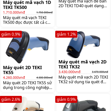
Máy quét mã vạch để bàn
Máy quét mã vạch 1D
2D TEKI TD40 quét dạng
TEKI TK500
cảm ứng, đọc được cả mã
1.710.000vnđ
1.750.000vnđ
vạch 1D và mã vạch 2D,
Máy quét mã vạch TEKI
đọc cả mã vạch trên điện
TK500 đọc được tất cả các
thoại, Giá:2.660.000 đ
mã vạch 1D. Máy sử dụng
tia quét đèn Led đỏ, với
giảm
0.9
%
giảm
1.2
%
tốc độ 300 mã/giây,
Giá:1.750.000 đ
Máy quét mã vạch 2D
TEKI TK32
Máy quét 2D TEKI
TK55
3.430.000vnđ
3.470.000vnđ
Máy quét mã vạch 2D TEKI
4.260.000vnđ
4.300.000vnđ
TK32 sử dụng tia quét đèn
Máy quét 2D TEKI TK55 sử
LED đỏ 625nm quét được
dụng trong công nghiệp.
tất cả các loại mã vạch
Máy có tốc độ quét
khả năng quét mã vạch
300scan/s nhanh chóng
giảm
2.6
%
giảm
0.9
%
thẻ BHYT nhanh nhất,
và thuận tiện,
Giá:3.470.000 đ
Giá:4.300.000 đ