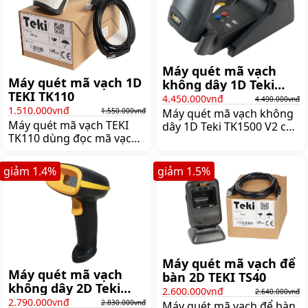
Máy quét mã vạch
Máy quét mã vạch 1D
không dây 1D Teki
TEKI TK110
TK1500 V2 (2.4 Ghz +
4.450.000vnđ
4.490.000vnđ
1.510.000vnđ
Bluetooth)
1.550.000vnđ
Máy quét mã vạch không
Máy quét mã vạch TEKI
dây 1D Teki TK1500 V2 có
TK110 dùng đọc mã vạch
chế độ quét tự động,
1D, khoảng cách đọc mã
dùng pin sạc dung lượng
vạch xa 60cm, chịu được
lớn 2200mAh lithium-ion
giảm
1.4
%
giảm
1.5
%
độ rơi 1.5m với tốc độ
cho thời gian sử dụng 17
quét 400 scan/s,
giờ, Giá:4.490.000 đ
Giá:1.550.000 đ
Máy quét mã vạch để
Máy quét mã vạch
bàn 2D TEKI TS40
không dây 2D Teki
2.600.000vnđ
2.640.000vnđ
TK370 V2/TK370U (Wifi
2.790.000vnđ
2.830.000vnđ
Máy quét mã vạch để bàn