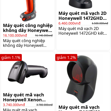
Máy quét mã vạch 2D
Honeywell 1472GHD
(không dây)
6.460.000vnđ
6.500.000vnđ
Máy quét công nghiệp
Máy quét mã vạch 2D
không dây Honeywell
Honeywell 1472GHD kết
Granit 1981i (2D)
16.100.000vnđ
16.140.000vnđ
nối qua bluetooth 4.2,
Máy quét công nghiệp
khoảng cách làm việc xa
không dây Honeywell
30m, đọc được mã vạch
Granit 1981i (2D) - Quét
trên màn hình điện thoại,
được cả những mã nhỏ
Giá:6.500.000 đ
giảm
1.1
%
giảm
1.2
%
2mil đến 100mil. Khoảng
cách kết nối lên đến
100m. Khoảng cách quét:
15cm - 16m,
Giá:16.140.000 đ
Máy quét mã vạch
Honeywell Xenon
1950GHD
3.740.000vnđ
3.780.000vnđ
Máy quét mã vạch
Máy quét mã vạch