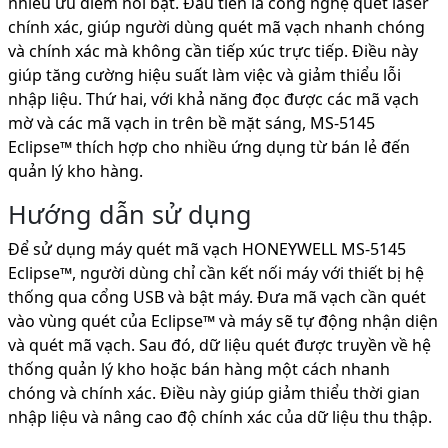
nhiều ưu điểm nổi bật. Đầu tiên là công nghệ quét laser
chính xác, giúp người dùng quét mã vạch nhanh chóng
và chính xác mà không cần tiếp xúc trực tiếp. Điều này
giúp tăng cường hiệu suất làm việc và giảm thiểu lỗi
nhập liệu. Thứ hai, với khả năng đọc được các mã vạch
mờ và các mã vạch in trên bề mặt sáng, MS-5145
Eclipse™ thích hợp cho nhiều ứng dụng từ bán lẻ đến
quản lý kho hàng.
Hướng dẫn sử dụng
Để sử dụng máy quét mã vạch HONEYWELL MS-5145
Eclipse™, người dùng chỉ cần kết nối máy với thiết bị hệ
thống qua cổng USB và bật máy. Đưa mã vạch cần quét
vào vùng quét của Eclipse™ và máy sẽ tự động nhận diện
và quét mã vạch. Sau đó, dữ liệu quét được truyền về hệ
thống quản lý kho hoặc bán hàng một cách nhanh
chóng và chính xác. Điều này giúp giảm thiểu thời gian
nhập liệu và nâng cao độ chính xác của dữ liệu thu thập.