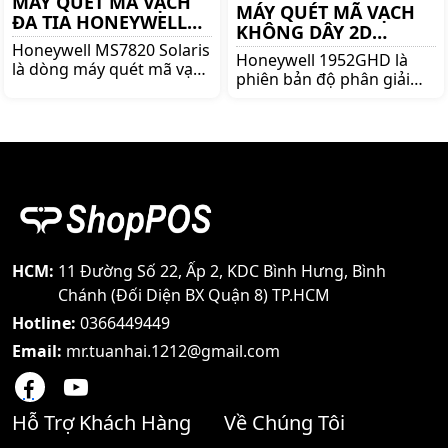
MÁY QUÉT MÃ VẠCH
MÁY QUÉT MÃ VẠCH
ĐA TIA HONEYWELL
KHÔNG DÂY 2D
MS7820
Honeywell MS7820 Solaris
HONEYWELL 1952GHD
Honeywell 1952GHD là
là dòng máy quét mã vạch
phiên bản độ phân giải
đa tia nổi tiếng của
cao của dòng máy đọc mã
thương hiệu Honeywell.
vạch không dây 2D cao
Mua máy đọc mã vạch
cấp Honeywell 1952g, phù
Honeywell MS7820 Solaris
hợp để đọc mã vạch nhỏ,
lên ngay shoppos.vn
mờ và trên điện thoại
HCM:
11 Đường Số 22, Ấp 2, KDC Bình Hưng, Bình
Chánh (Đối Diện BX Quận 8) TP.HCM
Hotline:
0366449449
Email:
mr.tuanhai.1212@gmail.com
Hỗ Trợ Khách Hàng
Về Chúng Tôi