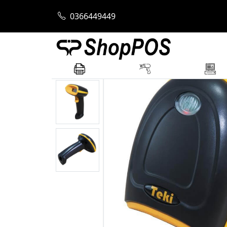
Trang chủ
Máy Quét Mã Vạch
Máy quét
0366449449