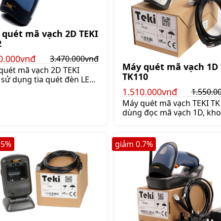
 quét mã vạch 2D TEKI
2
0.000vnđ
3.470.000vnđ
Máy quét mã vạch 1D 
quét mã vạch 2D TEKI
TK110
 sử dụng tia quét đèn LED
25nm quét được tất cả các
1.510.000vnđ
1.550.0
 mã vạch khả năng quét mã
Máy quét mã vạch TEKI TK
 thẻ BHYT nhanh nhất,
dùng đọc mã vạch 1D, kh
.470.000 đ
cách đọc mã vạch xa 60cm
chịu được độ rơi 1.5m với 
độ quét 400 scan/s,
.5
%
giảm
0.7
%
Giá:1.550.000 đ