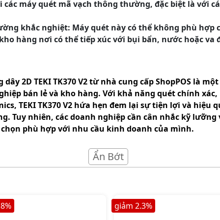
ới các máy quét mã vạch thông thường, đặc biệt là với 
ường khắc nghiệt: Máy quét này có thể không phù hợp 
kho hàng nơi có thể tiếp xúc với bụi bẩn, nước hoặc va
dây 2D TEKI TK370 V2 từ nhà cung cấp ShopPOS là một g
ghiệp bán lẻ và kho hàng. Với khả năng quét chính xác,
ics, TEKI TK370 V2 hứa hẹn đem lại sự tiện lợi và hiệu 
g. Tuy nhiên, các doanh nghiệp cần cân nhắc kỹ lưỡng v
 chọn phù hợp với nhu cầu kinh doanh của mình.
Ẩn Bớt
.8
%
giảm
2.3
%