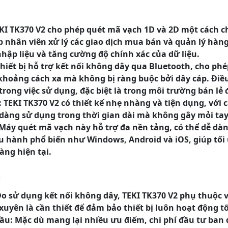
EKI TK370 V2 cho phép quét mã vạch 1D và 2D một cách 
p nhân viên xử lý các giao dịch mua bán và quản lý hàn
nhập liệu và tăng cường độ chính xác của dữ liệu.
Thiết bị hỗ trợ kết nối không dây qua Bluetooth, cho ph
khoảng cách xa mà không bị ràng buộc bởi dây cáp. Điều
 trong việc sử dụng, đặc biệt là trong môi trường bán lẻ 
 TEKI TK370 V2 có thiết kế nhẹ nhàng và tiện dụng, với 
dàng sử dụng trong thời gian dài mà không gây mỏi tay
 Máy quét mã vạch này hỗ trợ đa nền tảng, có thể dễ dàn
ều hành phổ biến như Windows, Android và iOS, giúp tối
àng hiện tại.
m
Do sử dụng kết nối không dây, TEKI TK370 V2 phụ thuộc v
xuyên là cần thiết để đảm bảo thiết bị luôn hoạt động tố
đầu: Mặc dù mang lại nhiều ưu điểm, chi phí đầu tư ban 