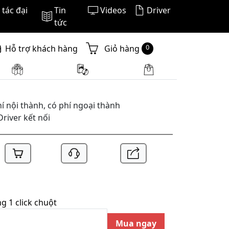
tác đại
Tin
Videos
Driver
TK370 V2
tức
0
Hỗ trợ khách hàng
Giỏ hàng
í nội thành, có phí ngoại thành
Driver kết nối
 1 click chuột
Mua ngay