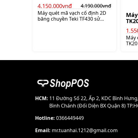
TF430
4.150.000vnđ
4.190.000vnđ
Máy quét mã vạch cố định 2D
Máy
băng chuyền Teki TF430 sử
TK2
dụng trong dây chuyền sản
1.55
xuất công nghiệp. Máy tích hợp
công nghệ UIMG cho khả năng
Máy 
đọc mã nhanh, Giá:4.190.000 đ
TK20
và 2
va đ
tốc 
Giá:1
HCM:
11 Đường Số 22, Ấp 2, KDC Bình Hưng
Bình Chánh (Đối Diện BX Quận 8) TP.
Hotline:
0366449449
Email:
mr.tuanhai.1212@gmail.com