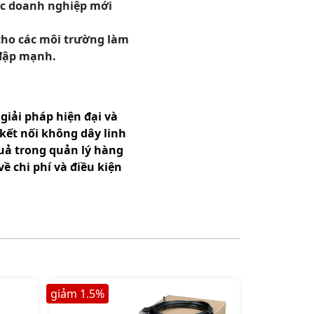
các doanh nghiệp mới
cho các môi trường làm
 đập mạnh.
iải pháp hiện đại và
 kết nối không dây linh
quả trong quản lý hàng
ề chi phí và điều kiện
giảm
1.5
%