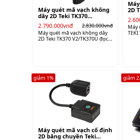
Máy
Máy quét mã vạch không
2D T
dây 2D Teki TK370
2.60
V2/TK370U (Wifi +
2.790.000vnđ
2.830.000vnđ
Máy 
Bluetooth)
TEKI
Máy quét mã vạch không dây
1D v
2D Teki TK370 V2/TK370U đọc
chốn
được mã vạch 1D và 2D, hỗ trợ
kết q
kết nối 2.4 GHz ISM Wireless
Giá:2
Band và Bluetooth 4.0,
Giá:2.830.000 đ
giảm
1
%
giảm
2
Máy quét mã vạch cố định
2D băng chuyền Teki