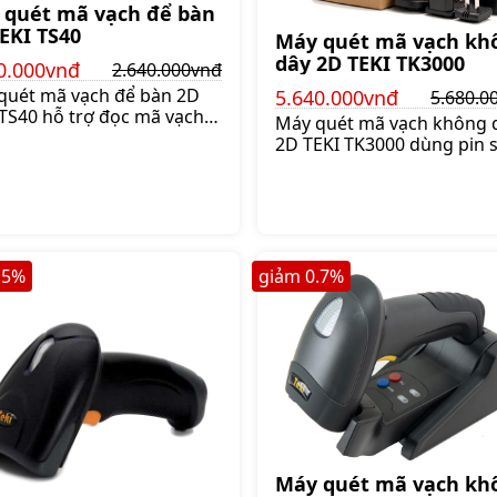
 quét mã vạch để bàn
EKI TS40
Máy quét mã vạch kh
dây 2D TEKI TK3000
0.000vnđ
2.640.000vnđ
quét mã vạch để bàn 2D
5.640.000vnđ
5.680.0
 TS40 hỗ trợ đọc mã vạch
Máy quét mã vạch không 
à 2D. Máy có khả năng
2D TEKI TK3000 dùng pin 
g va đập, chống bụi, cho
cho thời gian sử dụng kh
uả nhanh và chính xác,
dây tới 17 giờ. Máy quét đ
.640.000 đ
mã vạch 1D và mã vạch 2D
Giá:5.680.000 đ
.5
%
giảm
0.7
%
Máy quét mã vạch kh