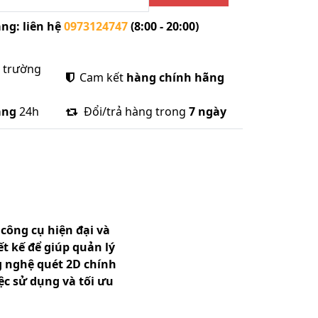
ng: liên hệ
0973124747
(8:00 - 20:00)
ị trường
Cam kết
hàng chính hãng
àng
24h
Đổi/trả hàng trong
7 ngày
công cụ hiện đại và
ết kế để giúp quản lý
g nghệ quét 2D chính
ệc sử dụng và tối ưu