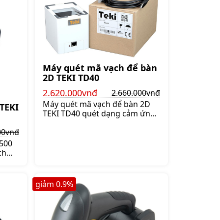
Máy quét mã vạch để bàn
2D TEKI TD40
2.620.000vnđ
2.660.000vnđ
Máy quét mã vạch để bàn 2D
TEKI
TEKI TD40 quét dạng cảm ứng,
đọc được cả mã vạch 1D và mã
00vnđ
vạch 2D, đọc cả mã vạch trên
điện thoại, Giá:2.660.000 đ
500
ch
đèn
giây,
giảm
0.9
%