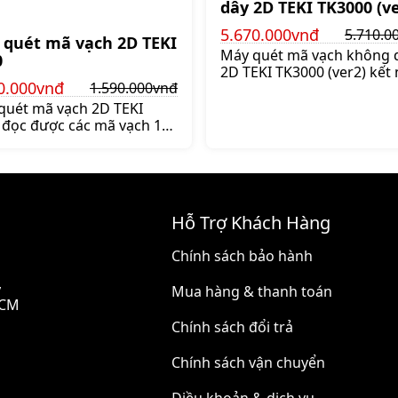
dây 2D TEKI TK3000 (ve
5.670.000vnđ
5.710.0
 quét mã vạch 2D TEKI
Máy quét mã vạch không 
0
2D TEKI TK3000 (ver2) kết 
0.000vnđ
1.590.000vnđ
2.4 GHz ISM Wireless Ban
hoặc Bluetoot, dung lượng
quét mã vạch 2D TEKI
2.200 mAh lithium-ion sử 
 đọc được các mã vạch 1D
được liên tục 17 giờ,
D. Máy có khả năng chống
Giá:5.710.000 đ
ập, chống nước, mang tới
độ quét nhanh chóng,
.590.000 đ
Hỗ Trợ Khách Hàng
Chính sách bảo hành
,
Mua hàng & thanh toán
HCM
Chính sách đổi trả
Chính sách vận chuyển