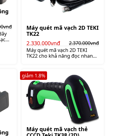
ông
00vnđ
Máy quét mã vạch 2D TEKI
TK22
dây
sạc
2.330.000vnđ
2.370.000vnđ
ông
Máy quét mã vạch 2D TEKI
ược
TK22 cho khả năng đọc nhanh
,
chính xác. Máy có mức giá hợp
lý được trang bị khả năng
chống nước và chống sốc,
giảm
1.8
%
Giá:2.370.000 đ
Máy quét mã vạch thẻ
ông
CCCD Teki TK38 (2D)