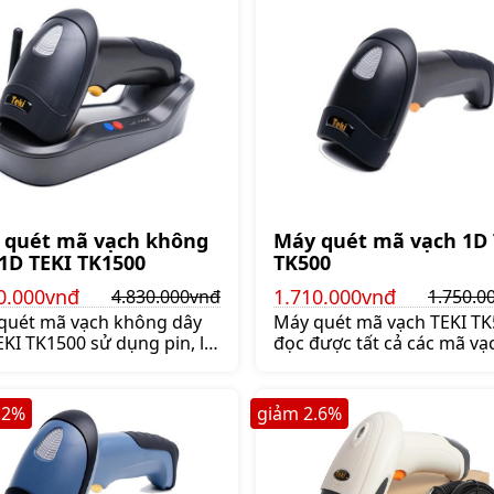
 quét mã vạch không
Máy quét mã vạch 1D 
1D TEKI TK1500
TK500
0.000vnđ
1.710.000vnđ
4.830.000vnđ
1.750.0
quét mã vạch không dây
Máy quét mã vạch TEKI TK
KI TK1500 sử dụng pin, là
đọc được tất cả các mã vạ
phẩm được dùng rộng rãi
1D. Máy sử dụng tia quét 
 việc kiểm kho, bán hàng.
Led đỏ, với tốc độ 300 mã/
có bộ nhớ trong giúp lưu
Giá:1.750.000 đ
.2
%
giảm
2.6
%
giữ dữ liệu lớn, Giá:4.830.000 đ