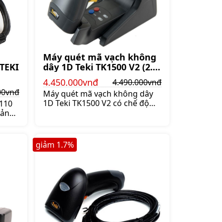
Máy quét mã vạch không
dây 1D Teki TK1500 V2 (2.4
TEKI
Ghz + Bluetooth)
4.450.000vnđ
4.490.000vnđ
00vnđ
Máy quét mã vạch không dây
1D Teki TK1500 V2 có chế độ
110
quét tự động, dùng pin sạc
oảng
dung lượng lớn 2200mAh
,
lithium-ion cho thời gian sử
tốc
dụng 17 giờ, Giá:4.490.000 đ
giảm
1.7
%