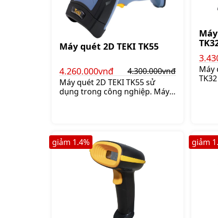
Máy
TK3
Máy quét 2D TEKI TK55
3.43
Máy 
4.260.000vnđ
4.300.000vnđ
TK32
Máy quét 2D TEKI TK55 sử
đỏ 6
dụng trong công nghiệp. Máy
loại
có tốc độ quét 300scan/s
vạch
nhanh chóng và thuận tiện,
Giá:3
Giá:4.300.000 đ
giảm
1.4
%
giảm
1