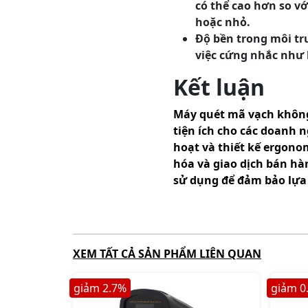
có thể cao hơn so v
hoặc nhỏ.
Độ bền trong môi tr
việc cứng nhắc như 
Kết luận
Máy quét mã vạch không 
tiện ích cho các doanh n
hoạt và thiết kế ergonom
hóa và giao dịch bán hàn
sử dụng để đảm bảo lựa
XEM TẤT CẢ SẢN PHẨM LIÊN QUAN
giảm
2.7
%
giảm
0