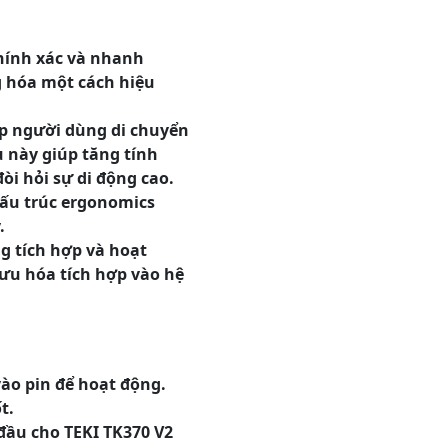
chính xác và nhanh
g hóa một cách hiệu
ép người dùng di chuyển
 này giúp tăng tính
đòi hỏi sự di động cao.
cấu trúc ergonomics
.
g tích hợp và hoạt
 ưu hóa tích hợp vào hệ
ào pin để hoạt động.
t.
đầu cho TEKI TK370 V2