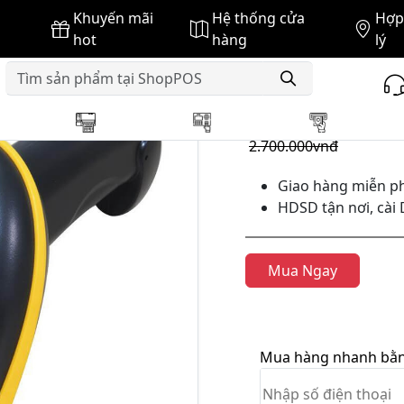
Khuyến mãi
Hệ thống cửa
Hợp 
 mã vạch Teki
MÁY QUÉT MÃ VẠCH KHÔNG DÂY 2D TEKI 
hot
hàng
lý
GIÁ BÁN :
2.660.000vnđ
2.700.000vnđ
Giao hàng miễn ph
HDSD tận nơi, cài 
Mua Ngay
Mua hàng nhanh bằng