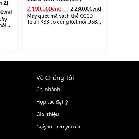
r2)
2.190.000vnđ
2.230.000vnđ
00vnđ
Máy quét mã vạch thẻ CCCD
dây
Teki TK38 có cổng kết nối USB,
nối
cho tốc độ quét đạt 300
d
lần/giây, quét tự động rảnh tay,
 pin
độ phân giải 4 mil giúp đọc mã
dụng
vạch chính xác, Giá:2.230.000 đ
Về Chúng Tôi
Chi nhánh
Hợp tác đại lý
Giới thiệu
Giấy in theo yêu cầu