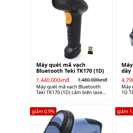
Máy quét mã vạch
Máy
Bluetooth Teki TK170 (1D)
dây 
1.440.000vnđ
4.79
1.480.000vnđ
Máy quét mã vạch Bluetooth
Máy 
Teki TK170 (1D) cảm biến laser
1D TE
650nm trong khoảng cách
sản 
truyền 10m giúp thao tác dễ
trong
dàng ở nhiều vị trí khác nhau,
Máy 
giảm
0.9
%
giảm
1
Giá:1.480.000 đ