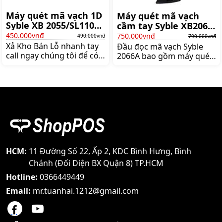
vạch
quản lý
Máy quét mã vạch 1D
Máy quét mã vạch
Syble XB 2055/SL1100
cầm tay Syble XB2066
[Xả Kho Bán Lỗ]
1D
450.000vnđ
750.000vnđ
490.000vnđ
790.000vnđ
Xả Kho Bán Lỗ nhanh tay
Đầu đọc mã vạch Syble
call ngay chúng tôi để có
2066A bao gồm máy quét
giá tốt nhất cho máy quét
, bộ giải mã (tích hợp hoặc
mã vạch cầm tay có dây
bên ngoài) và cáp USB
chất lượng hàng đầu ngay
được sử dụng để kết nối
nào Với những mã vạch
đầu đọc với máy tính. Bởi
1D như trên thì máy đọc
vì đầu đọc mã vạch chỉ
mã vạch Syble XB 2055A
đơn thuần là chụp và dịch
có thể đọc nhanh và siêu
mã vạch thành số hoặc
chuẩn luôn bạn nhé Máy
chữ cái, dữ liệu phải được
với thiết kế nhỏ gọn và
gửi đến máy
cầm chắc tay đảm bảo các
HCM:
11 Đường Số 22, Ấp 2, KDC Bình Hưng, Bình
bạn sử dụng tiện lợi nhất
Chánh (Đối Diện BX Quận 8) TP.HCM
Với tia
Hotline:
0366449449
Email:
mr.tuanhai.1212@gmail.com