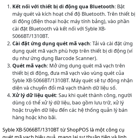
Kết nối với thiết bị di động qua Bluetooth
: Bật
máy quét và kích hoạt chế độ Bluetooth. Trên thiết bị
di động (điện thoại hoặc máy tính bảng), vào phần
cài đặt Bluetooth và kết nối với Syble XB-
5066BT/1310BT.
Cài đặt ứng dụng quét mã vạch
: Tải và cài đặt ứng
dụng quét mã vạch phù hợp trên thiết bị di động (ví
dụ như ứng dụng Barcode Scanner).
Quét mã vạch
: Mở ứng dụng quét mã vạch trên
thiết bị di động, đưa mã vạch vào vùng quét của
Syble XB-5066BT/1310BT. Máy quét sẽ tự động nhận
diện và chuyển đổi mã vạch thành dữ liệu số.
Xử lý dữ liệu quét
: Sau khi quét thành công, người
dùng có thể xử lý dữ liệu, bao gồm lưu trữ, xử lý
hoặc truyền dữ liệu đến các hệ thống quản lý bán
hàng hoặc kho bãi.
Syble XB-5066BT/1310BT từ ShopPOS là một công cụ
quét mã vạch hiệu quả, mang lại sự thuận tiện và linh