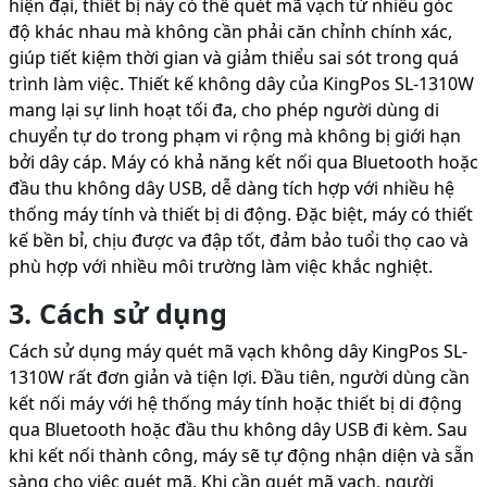
hiện đại, thiết bị này có thể quét mã vạch từ nhiều góc
độ khác nhau mà không cần phải căn chỉnh chính xác,
giúp tiết kiệm thời gian và giảm thiểu sai sót trong quá
trình làm việc. Thiết kế không dây của KingPos SL-1310W
mang lại sự linh hoạt tối đa, cho phép người dùng di
chuyển tự do trong phạm vi rộng mà không bị giới hạn
bởi dây cáp. Máy có khả năng kết nối qua Bluetooth hoặc
đầu thu không dây USB, dễ dàng tích hợp với nhiều hệ
thống máy tính và thiết bị di động. Đặc biệt, máy có thiết
kế bền bỉ, chịu được va đập tốt, đảm bảo tuổi thọ cao và
phù hợp với nhiều môi trường làm việc khắc nghiệt.
3. Cách sử dụng
Cách sử dụng máy quét mã vạch không dây KingPos SL-
1310W rất đơn giản và tiện lợi. Đầu tiên, người dùng cần
kết nối máy với hệ thống máy tính hoặc thiết bị di động
qua Bluetooth hoặc đầu thu không dây USB đi kèm. Sau
khi kết nối thành công, máy sẽ tự động nhận diện và sẵn
sàng cho việc quét mã. Khi cần quét mã vạch, người