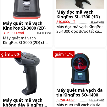
Máy đọc mã vạch
KingPos SL-1300 (1D)
840.000vnđ
880.000vnđ
Máy quét mã vạch
Máy đọc mã vạch KingPos
KingPos SI-3000 (2D)
SL-1300 đọc được tất cả
3.050.000vnđ
3.090.000vnđ
mã vạch 1D với tốc độ
Máy quét mã vạch
quét 300 dòng/giây.
KingPos SI-3000 (2D) cho
KingPos SL-1300 có
tốc độ quét ấn tượng 100
khoảng cách đọc 250mm,
scan/giây, chế độ quét
kèm chân đế, Giá:880.000
giảm
3.6
%
giảm
1.7
%
bằng cách bấm tay và kết
đ
nối với thiết bị tương thích
thông qua cổng USB,
RS232, Keyboard Wedge,
IBM 468x/9x, Giá:3.090.000
đ
Máy quét mã vạch đa
tia KingPos SO-1400
Máy quét mã vạch
2.290.000vnđ
2.330.000vnđ
không dây KingPos
Máy quét mã vạch đa tia