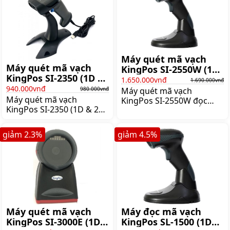
quét mà không cần cầm
người dùng có thể yên
máy, Giá:2.460.000 đ
tâm sử dụng,
Giá:3.290.000 đ
Máy quét mã vạch
Máy quét mã vạch
KingPos SI-2550W (1D
KingPos SI-2350 (1D và
và 2D không dây)
1.650.000vnđ
1.690.000vnđ
2D có dây)
940.000vnđ
980.000vnđ
Máy quét mã vạch
Máy quét mã vạch
KingPos SI-2550W đọc
KingPos SI-2350 (1D & 2D
được tất cả các chuẩn mã
có dây) có khả năng đọc
vạch 1D và mã vạch 2D:
được tất cả các chuẩn mã
QR Code, Data Matrix,
giảm
2.3
%
giảm
4.5
%
vạch 1D, 2D (QRCODE,
PDF417, Giá:1.690.000 đ
Data Matrix, PDF 417) độ
mịn mã vạch 5 mil,
Giá:980.000 đ
Máy quét mã vạch
Máy đọc mã vạch
KingPos SI-3000E (1D,
KingPos SL-1500 (1D