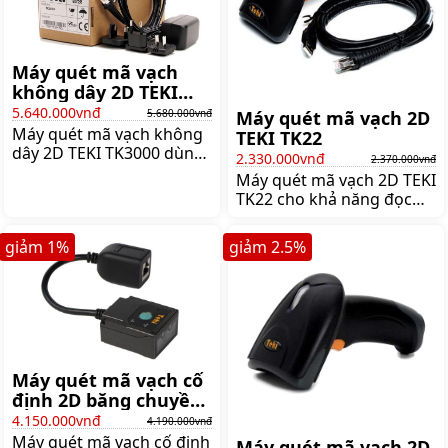
Máy quét mã vạch
không dây 2D TEKI
TK3000
5.640.000vnđ
Máy quét mã vạch 2D
5.680.000vnđ
Máy quét mã vạch không
TEKI TK22
dây 2D TEKI TK3000 dùng
2.330.000vnđ
2.370.000vnđ
pin sạc cho thời gian sử
Máy quét mã vạch 2D TEKI
dụng không dây tới 17
TK22 cho khả năng đọc
giờ. Máy quét được mã
nhanh chính xác. Máy có
vạch 1D và mã vạch 2D,
mức giá hợp lý được trang
giảm
1
%
giảm
2.5
%
Giá:5.680.000 đ
bị khả năng chống nước
và chống sốc,
Giá:2.370.000 đ
Máy quét mã vạch cố
định 2D băng chuyền
Teki TF430
4.150.000vnđ
4.190.000vnđ
Máy quét mã vạch cố định
Máy quét mã vạch 2D