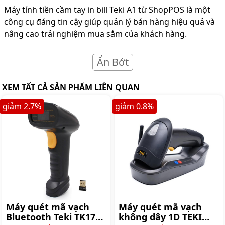
Máy tính tiền cầm tay in bill Teki A1 từ ShopPOS là một
công cụ đáng tin cậy giúp quản lý bán hàng hiệu quả và
nâng cao trải nghiệm mua sắm của khách hàng.
Ẩn Bớt
XEM TẤT CẢ SẢN PHẨM LIÊN QUAN
giảm
2.7
%
giảm
0.8
%
Máy quét mã vạch
Máy quét mã vạch
Bluetooth Teki TK170
không dây 1D TEKI