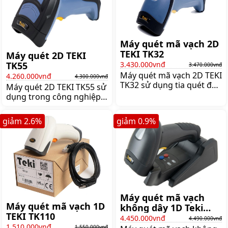
Giá:1.750.000 đ
Máy quét mã vạch 2D
TEKI TK32
Máy quét 2D TEKI
TK55
3.430.000vnđ
3.470.000vnđ
Máy quét mã vạch 2D TEKI
4.260.000vnđ
4.300.000vnđ
TK32 sử dụng tia quét đèn
Máy quét 2D TEKI TK55 sử
LED đỏ 625nm quét được
dụng trong công nghiệp.
tất cả các loại mã vạch
Máy có tốc độ quét
khả năng quét mã vạch
300scan/s nhanh chóng
giảm
2.6
%
giảm
0.9
%
thẻ BHYT nhanh nhất,
và thuận tiện,
Giá:3.470.000 đ
Giá:4.300.000 đ
Máy quét mã vạch
Máy quét mã vạch 1D
không dây 1D Teki
TEKI TK110
TK1500 V2 (2.4 Ghz +
4.450.000vnđ
4.490.000vnđ
1.510.000vnđ
1.550.000vnđ