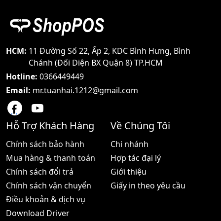
dụng được liên tục 17 giờ,
Giá:2.230.000 đ
Giá:5.710.000 đ
HCM:
11 Đường Số 22, Ấp 2, KDC Bình Hưng, Bình
Chánh (Đối Diện BX Quận 8) TP.HCM
Hotline:
0366449449
Email:
mr.tuanhai.1212@gmail.com
Hỗ Trợ Khách Hàng
Về Chúng Tôi
Chính sách bảo hành
Chi nhánh
Mua hàng & thanh toán
Hợp tác đại lý
Chính sách đổi trả
Giới thiệu
Chính sách vận chuyển
Giấy in theo yêu cầu
Điều khoản & dịch vụ
Download Driver