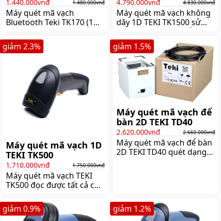
(1D)
TK1500
1.440.000vnđ
4.790.000vnđ
1.480.000vnđ
4.830.000vnđ
Máy quét mã vạch
Máy quét mã vạch không
Bluetooth Teki TK170 (1D)
dây 1D TEKI TK1500 sử
cảm biến laser 650nm
dụng pin, là sản phẩm
trong khoảng cách truyền
được dùng rộng rãi trong
giảm
2.3
%
giảm
1.5
%
10m giúp thao tác dễ
việc kiểm kho, bán hàng.
dàng ở nhiều vị trí khác
Máy có bộ nhớ trong giúp
nhau, Giá:1.480.000 đ
lưu giữ dữ liệu lớn,
Giá:4.830.000 đ
Máy quét mã vạch để
bàn 2D TEKI TD40
2.620.000vnđ
2.660.000vnđ
Máy quét mã vạch để bàn
Máy quét mã vạch 1D
2D TEKI TD40 quét dạng
TEKI TK500
cảm ứng, đọc được cả mã
1.710.000vnđ
1.750.000vnđ
vạch 1D và mã vạch 2D,
Máy quét mã vạch TEKI
đọc cả mã vạch trên điện
TK500 đọc được tất cả các
thoại, Giá:2.660.000 đ
mã vạch 1D. Máy sử dụng
tia quét đèn Led đỏ, với
giảm
0.9
%
giảm
1.2
%
tốc độ 300 mã/giây,