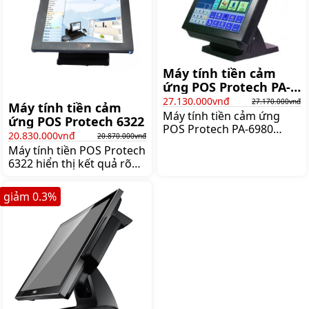
Máy tính tiền cảm
ứng POS Protech PA-
6980 Normal Stand
27.130.000vnđ
27.170.000vnđ
Máy tính tiền cảm
(8GB RAM, 256GB SSD
Máy tính tiền cảm ứng
ứng POS Protech 6322
Win 7)
POS Protech PA-6980
20.830.000vnđ
20.870.000vnđ
Normal Stand có kích
Máy tính tiền POS Protech
thước 15 inch, cảm ứng
6322 hiển thị kết quả rõ
nhạy, tính tiền chính xác,
ràng nhờ sử dụng màn
hiệu suất xử lý nhanh
hình có độ phân giải 1024
chóng, Giá:27.170.000 đ
giảm
0.3
%
x 768. Máy sử dụng CPU:
Intel Celeron J1900,
Giá:20.870.000 đ