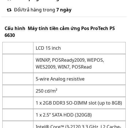
Đổi/trả hàng trong
7 ngày
Cấu hình
Máy tính tiền cảm ứng Pos ProTech PS
6630
LCD 15 inch
WINXP, POSReady2009, WEPOS,
WES2009, WIN7, POSRead
5-wire Analog resistive
250 cd/m²
1 x 2GB DDR3 SO-DIMM slot (up to 8GB)
1 x 2.5” SATA HDD (320GB)
Intel® Core™ i3-2120 3.3 GHz, L2 Cache-