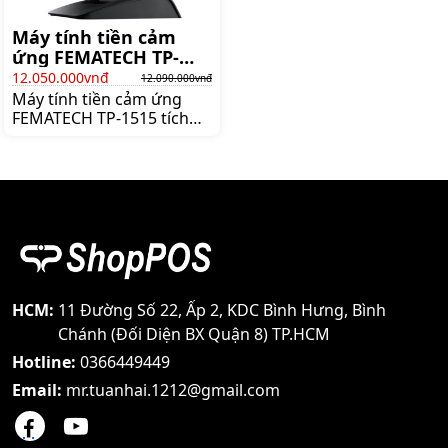
Máy tính tiền cảm
ứng FEMATECH TP-
1515
12.050.000vnđ
12.090.000vnđ
Máy tính tiền cảm ứng
FEMATECH TP-1515 tích
hợp màn hình cảm ứng 15
inch sắc nét. Máy tích hợp
loa, được cài sẵn hệ điều
hành Windows 7,8,10,
Giá:12.090.000 đ
HCM:
11 Đường Số 22, Ấp 2, KDC Bình Hưng, Bình
Chánh (Đối Diện BX Quận 8) TP.HCM
Hotline:
0366449449
Email:
mr.tuanhai.1212@gmail.com