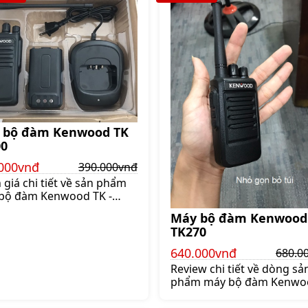
 bộ đàm Kenwood TK
00
000vnđ
390.000vnđ
giá chi tiết về sản phẩm
bộ đàm Kenwood TK -
0 Máy bộ đàm không còn
Máy bộ đàm Kenwood
t thiết bị quá xa lạ với con
TK270
i Chúng ta có thể dễ dàng
gặp chúng ở những công
640.000vnđ
680.0
h xây dựng các nhà hàng
Review chi tiết về dòng sả
tổ chức cơ quan đồn cảnh
phẩm máy bộ đàm Kenwo
Sở dĩ nó được ưa chuộng
TK270 Trong các công trìn
ậy vì tính hiệu quả mà nó
dựng các khách sạn nhà 