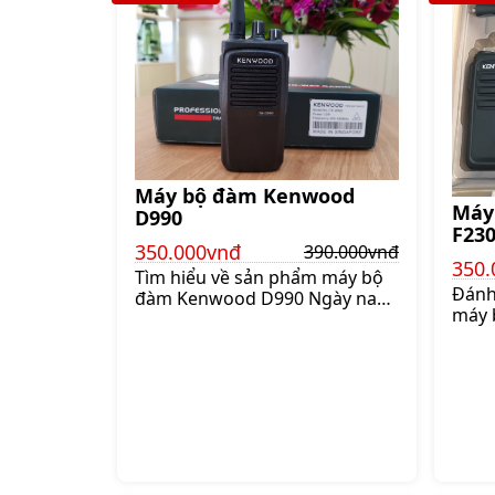
Máy bộ đàm Kenwood
Máy
D990
F23
350.000vnđ
390.000vnđ
350.
Tìm hiểu về sản phẩm máy bộ
Đánh 
đàm Kenwood D990 Ngày nay
máy 
máy bộ đàm trở thành một
F230
thiết bị hỗ trợ con người vô
là mộ
cùng hiệu quả trong việc cung
ngườ
cấp thông tin liên lạc trong
bắt 
nhiều tình huống khác nhau
trìn
trong cuộc sống Đặc biệt thiết
các 
bị máy bộ đàm lại rất dễ sử
sát 
dụng nên được nhiều người tin
như v
dùng Nổi bật trên thị trường là