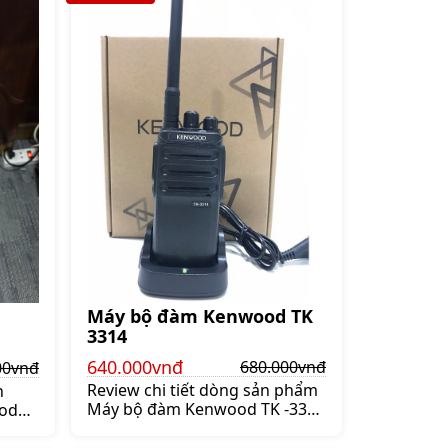
Máy bộ đàm Kenwood TK
3314
640.000vnđ
680.000vnđ
00vnđ
Review chi tiết dòng sản phẩm
n
Máy bộ đàm Kenwood TK -3314
od
Những người không phải là
h xây
chuyên gia khó có thể phân
hàng