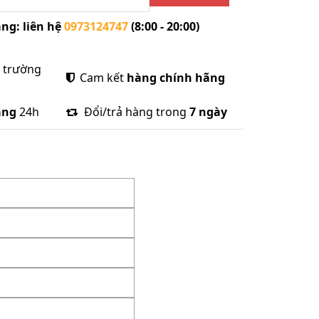
ng: liên hệ
0973124747
(8:00 - 20:00)
ị trường
Cam kết
hàng chính hãng
àng
24h
Đổi/trả hàng trong
7 ngày