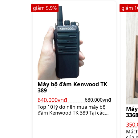
đem l
bộ
giảm
5.9
%
giảm
1
năng
Máy bộ đàm Kenwood TK
389
640.000vnđ
680.000vnđ
Top 10 lý do nên mua máy bộ
Máy
đàm Kenwood TK 389 Tại các
336
khu vực như công trường nhà
350.
hàng khách sạn tòa nhà cao
tầng công nhân thường sử
Mách
dụng bộ đàm để liên lạc vì tính
của 