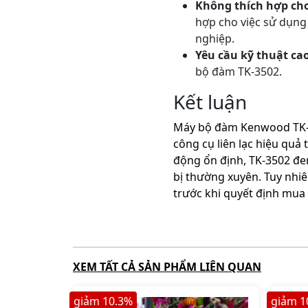
Không thích hợp cho
hợp cho việc sử dụng
nghiệp.
Yêu cầu kỹ thuật ca
bộ đàm TK-3502.
Kết luận
Máy bộ đàm Kenwood TK-3
công cụ liên lạc hiệu quả
động ổn định, TK-3502 đem 
bị thường xuyên. Tuy nhiê
trước khi quyết định mua 
XEM TẤT CẢ SẢN PHẨM LIÊN QUAN
giảm
10.3
%
giảm
1