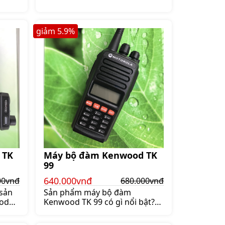
g rất
chú ý Và máy bộ đàm Kenwood
ạn đã
TK D340 là một trong những
ng
công cụ hỗ
giảm
5.9
%
 TK
Máy bộ đàm Kenwood TK
99
640.000vnđ
00vnđ
680.000vnđ
 sản
Sản phẩm máy bộ đàm
od
Kenwood TK 99 có gì nổi bật?
gày
Với sự xuất hiện của máy bộ
ời
đàm đã giúp cho hoạt động