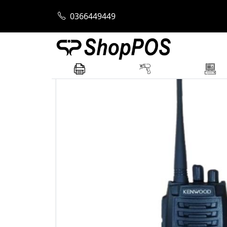
Trang chủ
Máy Bộ Đàm
Bộ Đàm Kenwo
0366449449