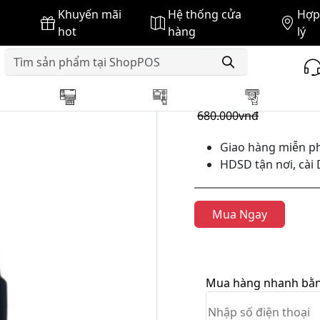
Khuyến mãi
Hệ thống cửa
Hợp 
od
Máy bộ đàm Kenwood TK-3502
hot
hàng
lý
GIÁ BÁN :
640.000vnđ
680.000vnđ
Giao hàng miễn ph
HDSD tận nơi, cài 
Mua Ngay
Mua hàng nhanh bằng