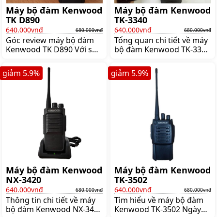
nhanh chóng nhất
Máy bộ đàm Kenwood
Máy bộ đàm Kenwood
TK D890
TK-3340
640.000vnđ
640.000vnđ
680.000vnđ
680.000vnđ
Góc review máy bộ đàm
Tổng quan chi tiết về máy
Kenwood TK D890 Với sự
bộ đàm Kenwood TK-3340
xuất hiện của máy bộ đàm
Hiện nay với những ưu
đã giúp cho hoạt động
điểm nổi bật cùng những
giảm
5.9
%
giảm
5.9
%
thông tin liên lạc ngày
tính năng vượt trội sản
càng trở nên thuận tiện và
phẩm máy bộ đàm
dễ dàng hơn Bạn có thể
Kenwood TK- 3340 đã và
thấy máy bộ đàm xuất
đang được nhiều người
hiện tại nhiều nơi như ở
quan tâm tìm hiểu Sản
bộ phận quản lý nhà hàng
phẩm này đang có một
cơ quan…giúp cho các
chỗ đứng nhất định trong
công tác quản lý giám sát
thị trường các sản phẩm
được diễn ra nhanh
máy bộ đàm Trong bài
chóng nhất Bài viết
viết này hãy cùng Vinh
Máy bộ đàm Kenwood
Máy bộ đàm Kenwood
NX-3420
TK-3502
640.000vnđ
640.000vnđ
680.000vnđ
680.000vnđ
Thông tin chi tiết về máy
Tìm hiểu về máy bộ đàm
bộ đàm Kenwood NX-3420
Kenwood TK-3502 Ngày