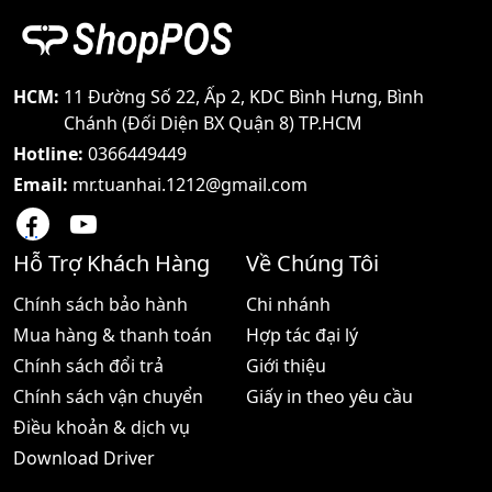
đang được nhiều người
đó máy bộ đàm Kenwood
quan tâm tìm hiểu Sản
NX- 3420 là một trong
phẩm này đang có một
những sản phẩm nổi bật
chỗ đứng nhất định trong
với nhiều tính năng nổi
thị trường các sản phẩm
bật và được sử dụng rất
HCM:
11 Đường Số 22, Ấp 2, KDC Bình Hưng, Bình
máy bộ đàm Trong bài
phổ biến trên thị trường
Chánh (Đối Diện BX Quận 8) TP.HCM
viết này hãy cùng Vinh
Trong bài
Hotline:
0366449449
Email:
mr.tuanhai.1212@gmail.com
Hỗ Trợ Khách Hàng
Về Chúng Tôi
Chính sách bảo hành
Chi nhánh
Mua hàng & thanh toán
Hợp tác đại lý
Chính sách đổi trả
Giới thiệu
Chính sách vận chuyển
Giấy in theo yêu cầu
Điều khoản & dịch vụ
Download Driver