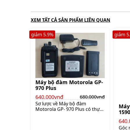
XEM TẤT CẢ SẢN PHẨM LIÊN QUAN
giảm
5.9
%
giảm
5
Máy bộ đàm Motorola GP-
970 Plus
640.000vnđ
680.000vnđ
Sơ lược về Máy bộ đàm
Máy
Motorola GP- 970 Plus có thực
159
sự đáng mua? Ngoài điện thoại
di động là thiết bị liên lạc chính
640.
trong thời đại hiện nay thì việc
Góc 