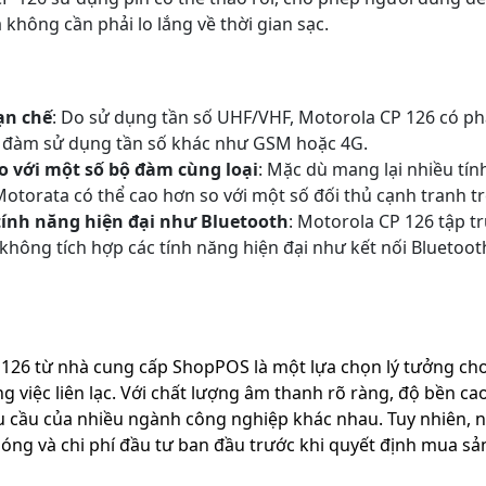
 không cần phải lo lắng về thời gian sạc.
ạn chế
: Do sử dụng tần số UHF/VHF, Motorola CP 126 có p
bộ đàm sử dụng tần số khác như GSM hoặc 4G.
o với một số bộ đàm cùng loại
: Mặc dù mang lại nhiều tính
otorata có thể cao hơn so với một số đối thủ cạnh tranh tr
tính năng hiện đại như Bluetooth
: Motorola CP 126 tập t
không tích hợp các tính năng hiện đại như kết nối Bluetoo
26 từ nhà cung cấp ShopPOS là một lựa chọn lý tưởng ch
ng việc liên lạc. Với chất lượng âm thanh rõ ràng, độ bền ca
 cầu của nhiều ngành công nghiệp khác nhau. Tuy nhiên, 
sóng và chi phí đầu tư ban đầu trước khi quyết định mua s