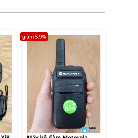
giảm
5.9
%
Máy bộ đàm Motorola
 XiR