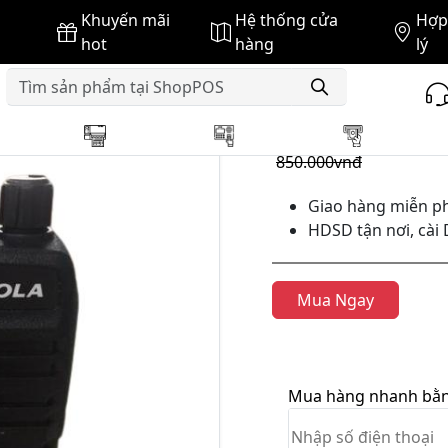
Khuyến mãi
Hệ thống cửa
Hợp 
la
Máy bộ đàm Motorola CP 126
hot
hàng
lý
GIÁ BÁN :
810.000vnđ
850.000vnđ
Giao hàng miễn ph
HDSD tận nơi, cài 
Mua Ngay
Mua hàng nhanh bằng