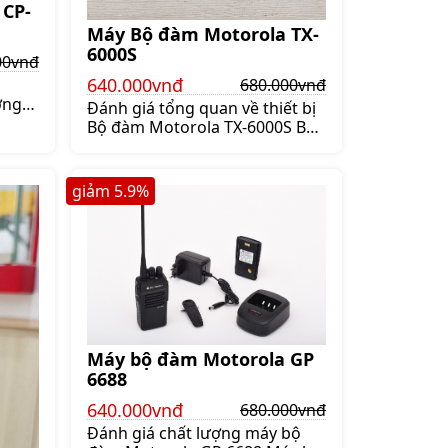
 CP-
Máy Bộ đàm Motorola TX-
6000S
00vnđ
640.000vnđ
680.000vnđ
ợng
Đánh giá tổng quan về thiết bị
Ngày
Bộ đàm Motorola TX-6000S Bộ
 bị
đàm Motorola TX-6000S là thiết
 ngày
bị được thiết kế và sản xuất từ
ản
đất nước Mỹ được nhiều người
giảm
5.9
%
ột
tin dùng nhất hiện đây
ước
Motorola là một trong những
àng
thương hiệu đình đám trong
hất
lĩnh vực cung cấp các thiết bị
 lan
có liên quan đến bộ đàm Hôm
nay shoppos sẽ giúp bạn
Máy bộ đàm Motorola GP
6688
640.000vnđ
680.000vnđ
Đánh giá chất lượng máy bộ