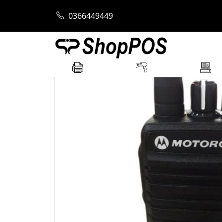
Trang chủ
Máy Bộ Đàm
Bộ Đàm Motoro
0366449449