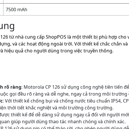
7500 mAh
hung
6 từ nhà cung cấp ShopPOS là một thiết bị phù hợp cho việ
ựng, và các hoạt động ngoài trời. Với thiết kế chắc chắn v
 và hiệu quả cho người dùng trong việc truyền thông.
h rõ ràng
: Motorola CP 126 sử dụng công nghệ tiên tiến để
uộc gọi đều rõ ràng và dễ nghe, ngay cả trong môi trường 
c
: Với thiết kế chống bụi và chống nước tiêu chuẩn IP54, C
iện thời tiết khắc nghiệt và môi trường công trường.
ị được thiết kế để dễ dàng sử dụng ngay cả đối với người mớ
 quan giúp người dùng thao tác nhanh chóng và chính xác.
CP 126 sử dụng pin có thể tháo rời, cho phép người dùng dễ 