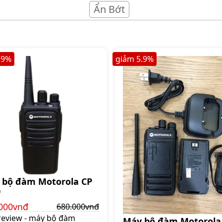
Ẩn Bớt
.9
%
giảm
5.9
%
 bộ đàm Motorola CP
0
000vnđ
680.000vnđ
review - máy bộ đàm
Máy bộ đàm Motorola