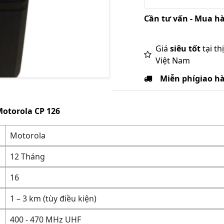
Cần tư vấn - Mua hà
Giá
siêu tốt
tại th
Việt Nam
Miễn phí
giao h
otorola CP 126
Motorola
12 Tháng
16
1 – 3 km (tùy điều kiện)
400 - 470 MHz UHF