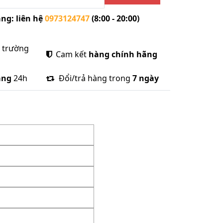
ng: liên hệ
0973124747
(8:00 - 20:00)
ị trường
Cam kết
hàng chính hãng
àng
24h
Đổi/trả hàng trong
7 ngày