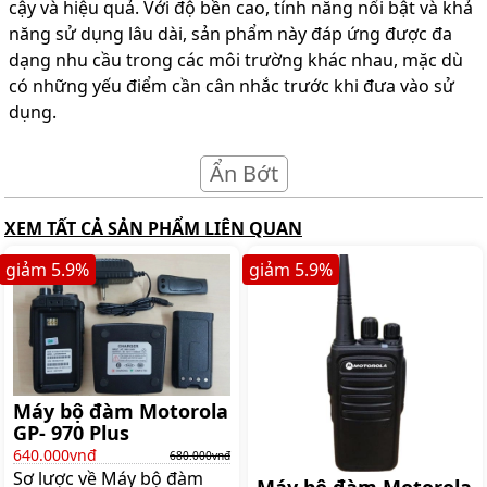
cậy và hiệu quả. Với độ bền cao, tính năng nổi bật và khả
năng sử dụng lâu dài, sản phẩm này đáp ứng được đa
dạng nhu cầu trong các môi trường khác nhau, mặc dù
có những yếu điểm cần cân nhắc trước khi đưa vào sử
dụng.
Ẩn Bớt
XEM TẤT CẢ SẢN PHẨM LIÊN QUAN
giảm
5.9
%
giảm
5.9
%
Máy bộ đàm Motorola
GP- 970 Plus
640.000vnđ
680.000vnđ
Sơ lược về Máy bộ đàm
Máy bộ đàm Motorola