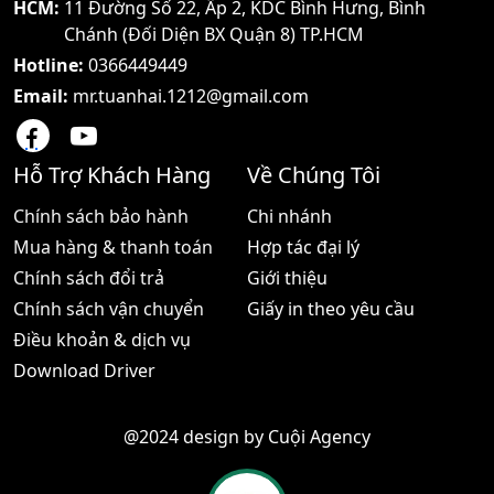
nội bộ khi làm việc máy bộ
HCM:
11 Đường Số 22, Ấp 2, KDC Bình Hưng, Bình
trường Hôm nay shoppos
đàm đang là thiết bị được
Chánh (Đối Diện BX Quận 8) TP.HCM
sẽ
ứng dụng rộng rãi
Hotline:
0366449449
Email:
mr.tuanhai.1212@gmail.com
Hỗ Trợ Khách Hàng
Về Chúng Tôi
Chính sách bảo hành
Chi nhánh
Mua hàng & thanh toán
Hợp tác đại lý
Chính sách đổi trả
Giới thiệu
Chính sách vận chuyển
Giấy in theo yêu cầu
Điều khoản & dịch vụ
Download Driver
@2024 design by
Cuội Agency