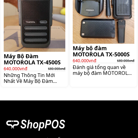
hoạt động nhanh nhạy và
CP 3300 Với những ưu
siêu hiệu quả là một sản
điểm vượt trội
phẩm có thể ứng dụng
được trong rất nhiều các
lĩnh vực đa dạng khác
nhau Vậy thì sản phẩm
Máy bộ đàm
MOTOROLA TX-5000S
Máy Bộ Đàm
640.000vnđ
680.000vnđ
MOTOROLA TX-4500S
Đánh giá tổng quan về
640.000vnđ
680.000vnđ
máy bộ đàm MOTOROLA
Những Thông Tin Mới
TX-5000S Máy bộ đàm
Nhất Về Máy Bộ Đàm
MOTOROLA TX-5000S là
MOTOROLA TX-4500S
một trong những dòng
Trong bối cảnh ngày càng
sản phẩm thuộc dòng
có nhiều doanh nghiệp
thương hiệu bộ đàm
được hình thành thì mấu
Motorola được nhiều
chốt để cạnh tranh được
người lựa chọn và tin sử
nằm ở việc họ áp dụng
dụng nhất hiện nay Bởi
công nghệ vào hoạt động
chúng đơn giản dễ dùng
kinh doanh như thế nào
mức giá phải chăng và
Và đối với vấn đề giao tiếp
thích hợp trong mọi môi