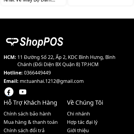
MOTOROLA TX-5000S là
MOTOROLA TX-4500S
một trong những dòng
Trong bối cảnh ngày càng
sản phẩm thuộc dòng
có nhiều doanh nghiệp
thương hiệu bộ đàm
được hình thành thì mấu
Motorola được nhiều
chốt để cạnh tranh được
người lựa chọn và tin sử
nằm ở việc họ áp dụng
dụng nhất hiện nay Bởi
công nghệ vào hoạt động
chúng đơn giản dễ dùng
kinh doanh như thế nào
mức giá phải chăng và
Và đối với vấn đề giao tiếp
thích hợp trong mọi môi
nội bộ khi làm việc máy bộ
HCM:
11 Đường Số 22, Ấp 2, KDC Bình Hưng, Bình
trường Hôm nay shoppos
đàm đang là thiết bị được
Chánh (Đối Diện BX Quận 8) TP.HCM
sẽ
ứng dụng rộng rãi
Hotline:
0366449449
Email:
mr.tuanhai.1212@gmail.com
Hỗ Trợ Khách Hàng
Về Chúng Tôi
Chính sách bảo hành
Chi nhánh
Mua hàng & thanh toán
Hợp tác đại lý
Chính sách đổi trả
Giới thiệu