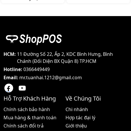
MOTOROLA TX-5000S là
MOTOROLA TX-4500S
một trong những dòng
Trong bối cảnh ngày càng
sản phẩm thuộc dòng
có nhiều doanh nghiệp
thương hiệu bộ đàm
được hình thành thì mấu
Motorola được nhiều
chốt để cạnh tranh được
người lựa chọn và tin sử
nằm ở việc họ áp dụng
dụng nhất hiện nay Bởi
công nghệ vào hoạt động
chúng đơn giản dễ dùng
kinh doanh như thế nào
mức giá phải chăng và
Và đối với vấn đề giao tiếp
thích hợp trong mọi môi
nội bộ khi làm việc máy bộ
HCM:
11 Đường Số 22, Ấp 2, KDC Bình Hưng, Bình
trường Hôm nay shoppos
đàm đang là thiết bị được
Chánh (Đối Diện BX Quận 8) TP.HCM
sẽ
ứng dụng rộng rãi
Hotline:
0366449449
Email:
mr.tuanhai.1212@gmail.com
Hỗ Trợ Khách Hàng
Về Chúng Tôi
Chính sách bảo hành
Chi nhánh
Mua hàng & thanh toán
Hợp tác đại lý
Chính sách đổi trả
Giới thiệu