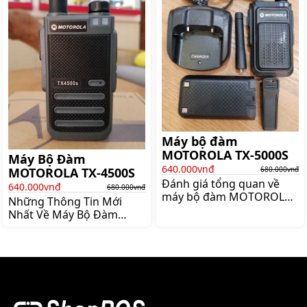
thiết bị được ứng dụng
rất nhiều người tiêu dùng
rộng rãi nhất hiện nay
tin tưởng Nó có khả năng
chính là bộ đàm Motorola
hoạt động nhanh nhạy và
CP 3300 Với những ưu
siêu hiệu quả là một sản
điểm vượt trội
phẩm có thể ứng dụng
được trong rất nhiều các
lĩnh vực đa dạng khác
nhau Vậy thì sản phẩm
Máy bộ đàm
MOTOROLA TX-5000S
Máy Bộ Đàm
640.000vnđ
680.000vnđ
MOTOROLA TX-4500S
Đánh giá tổng quan về
640.000vnđ
680.000vnđ
máy bộ đàm MOTOROLA
Những Thông Tin Mới
TX-5000S Máy bộ đàm
Nhất Về Máy Bộ Đàm
MOTOROLA TX-5000S là
MOTOROLA TX-4500S
một trong những dòng
Trong bối cảnh ngày càng
sản phẩm thuộc dòng
có nhiều doanh nghiệp
thương hiệu bộ đàm
được hình thành thì mấu
Motorola được nhiều
chốt để cạnh tranh được
người lựa chọn và tin sử
nằm ở việc họ áp dụng
dụng nhất hiện nay Bởi
công nghệ vào hoạt động