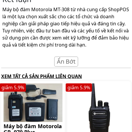
Máy bộ đàm Motorola MT-308 từ nhà cung cấp ShopPOS
là một lựa chọn xuất sắc cho các tổ chức và doanh
nghiệp cần giải pháp giao tiếp hiệu quả và đáng tin cậy.
Tuy nhiên, việc đầu tư ban đầu và các yếu tố về kết nối và
sử dụng pin cần được xem xét kỹ lưỡng để đảm bảo hiệu
quả và tiết kiệm chi phí trong dài hạn.
Ẩn Bớt
XEM TẤT CẢ SẢN PHẨM LIÊN QUAN
giảm
5.9
%
giảm
5.9
%
Máy bộ đàm Motorola
GP- 970 Plus