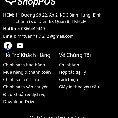
chúng đơn giản dễ dùng
kinh doanh như thế nào
mức giá phải chăng và
Và đối với vấn đề giao tiếp
thích hợp trong mọi môi
nội bộ khi làm việc máy bộ
HCM:
11 Đường Số 22, Ấp 2, KDC Bình Hưng, Bình
trường Hôm nay shoppos
đàm đang là thiết bị được
Chánh (Đối Diện BX Quận 8) TP.HCM
sẽ
ứng dụng rộng rãi
Hotline:
0366449449
Email:
mr.tuanhai.1212@gmail.com
Hỗ Trợ Khách Hàng
Về Chúng Tôi
Chính sách bảo hành
Chi nhánh
Mua hàng & thanh toán
Hợp tác đại lý
Chính sách đổi trả
Giới thiệu
Chính sách vận chuyển
Giấy in theo yêu cầu
Điều khoản & dịch vụ
Download Driver
@2024 design by
Cuội Agency