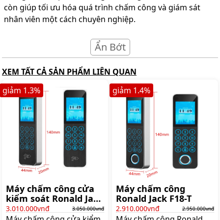
còn giúp tối ưu hóa quá trình chấm công và giám sát
nhân viên một cách chuyên nghiệp.
Ẩn Bớt
XEM TẤT CẢ SẢN PHẨM LIÊN QUAN
giảm
1.3
%
giảm
1.4
%
Máy chấm công cửa
Máy chấm công
kiểm soát Ronald Jack
Ronald Jack F18-T
S15
3.010.000vnđ
2.910.000vnđ
3.050.000vnđ
2.950.000vnđ
Máy chấm công cửa kiểm
Máy chấm công Ronald