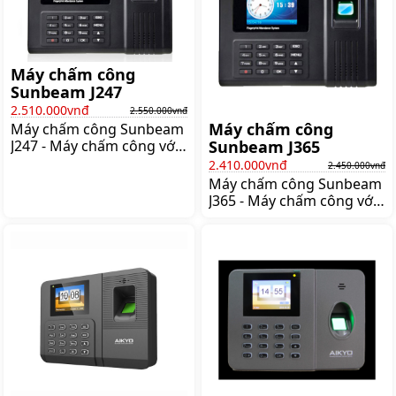
hiệu uy tín trong lĩnh vực
máy chấm công Thiết kế
nhỏ gọn Có thiết kế tối
giản với các
Máy chấm công
Sunbeam J247
2.510.000vnđ
2.550.000vnđ
Máy chấm công
Máy chấm công Sunbeam
J247 - Máy chấm công với
Sunbeam J365
công nghệ tiên tiến từ
2.410.000vnđ
2.450.000vnđ
Nhật Bản Quản lý nhân
Máy chấm công Sunbeam
viên chưa bao giờ dễ dàng
J365 - Máy chấm công với
đối với các doanh nghiệp
công nghệ tiên tiến từ
tại Việt Nam hiện nay bởi
Nhật Bản Quản lý nhân
tùy theo từng doanh
viên chưa bao giờ dễ dàng
nghiệp có những yêu cầu
đối với các doanh nghiệp
chấm công và tính công
tại Việt Nam hiện nay bởi
khác nhau nên lựa chọn
tùy theo từng doanh
máy chấm công và phần
nghiệp có những yêu cầu
mềm chấm công đi kèm
chấm công và tính công
theo là vấn đề khá
khác nhau nên lựa chọn
máy chấm công và phần
mềm chấm công đi kèm