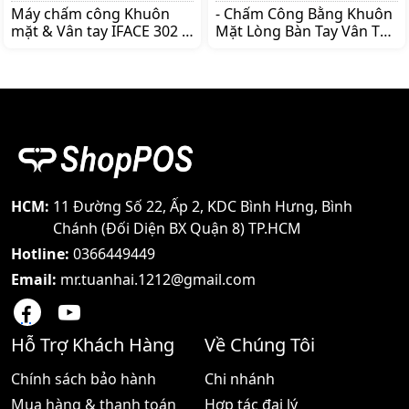
Máy chấm công Khuôn
- Chấm Công Bằng Khuôn
mặt & Vân tay IFACE 302 -
Mặt Lòng Bàn Tay Vân Tay
Chấm công bằng khuôn
- Quản Lý 1 200 Khuôn
mặt – và vân tay - Quản lý
Mặt 2 000 Vân Tay 600
đến 3 000 khuôn mặt + 3
Lòng Bàn Tay - Dung
000 dấu vân tay + bút
Lượng Nhớ 100 000
cảm ứng - Tích hợp hệ
IN/OUT Khi Không Kết Nối
thống kiểm soát cửa ra
Máy Tính TÍCH HỢP HỆ
vào - Sử dụng Chip xử lý
THỐNG KIỂM SOÁT CỬA -
Intel của Mỹ - Sử dụng
Sử Dụng Sensor Thế Hệ
Sensor thế hệ mới chống
Mới Chống Trầy - Tích Hợp
trầy - Dung lượng nhớ 100
Âm Thanh Chuông Báo
HCM:
11 Đường Số 22, Ấp 2, KDC Bình Hưng, Bình
000 IN/OUT- Kết nối với
Giờ Vào Ra Tăng Ca… - Kết
Chánh (Đối Diện BX Quận 8) TP.HCM
máy tính qua cổng RS
Nối Với Máy Tính Qua
Hotline:
0366449449
Cổng TCP/IP
Email:
mr.tuanhai.1212@gmail.com
Hỗ Trợ Khách Hàng
Về Chúng Tôi
Chính sách bảo hành
Chi nhánh
Mua hàng & thanh toán
Hợp tác đại lý