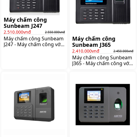
máy chấm công Thiết kế
nhỏ gọn Có thiết kế tối
giản với các
Máy chấm công
Sunbeam J247
2.510.000vnđ
2.550.000vnđ
Máy chấm công
Máy chấm công Sunbeam
J247 - Máy chấm công với
Sunbeam J365
công nghệ tiên tiến từ
2.410.000vnđ
2.450.000vnđ
Nhật Bản Quản lý nhân
Máy chấm công Sunbeam
viên chưa bao giờ dễ dàng
J365 - Máy chấm công với
đối với các doanh nghiệp
công nghệ tiên tiến từ
tại Việt Nam hiện nay bởi
Nhật Bản Quản lý nhân
tùy theo từng doanh
viên chưa bao giờ dễ dàng
nghiệp có những yêu cầu
đối với các doanh nghiệp
chấm công và tính công
tại Việt Nam hiện nay bởi
khác nhau nên lựa chọn
tùy theo từng doanh
máy chấm công và phần
nghiệp có những yêu cầu
mềm chấm công đi kèm
chấm công và tính công
theo là vấn đề khá
khác nhau nên lựa chọn
máy chấm công và phần
mềm chấm công đi kèm
theo là vấn đề khá