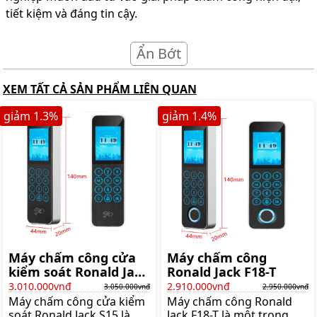
tiết kiệm và đáng tin cậy.
Ẩn Bớt
XEM TẤT CẢ SẢN PHẨM LIÊN QUAN
giảm
1.3
%
giảm
1.4
%
Máy chấm công cửa
Máy chấm công
kiểm soát Ronald Jack
Ronald Jack F18-T
S15
3.010.000vnđ
2.910.000vnđ
3.050.000vnđ
2.950.000vnđ
Máy chấm công cửa kiểm
Máy chấm công Ronald
soát Ronald Jack S15 là
Jack F18-T là một trong