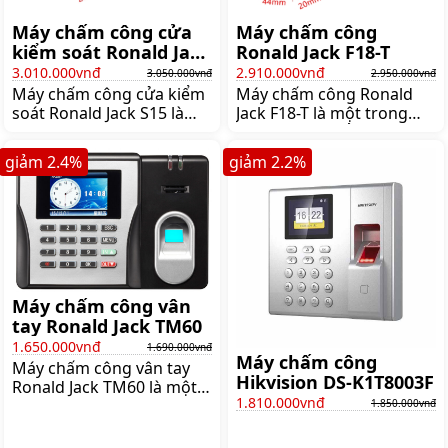
Máy chấm công cửa
Máy chấm công
kiểm soát Ronald Jack
Ronald Jack F18-T
S15
3.010.000vnđ
2.910.000vnđ
3.050.000vnđ
2.950.000vnđ
Máy chấm công cửa kiểm
Máy chấm công Ronald
soát Ronald Jack S15 là
Jack F18-T là một trong
một trong những sản
những sản phẩm máy
phẩm chấm công chuyên
chấm công thông minh
giảm
2.4
%
giảm
2.2
%
dụng được thiết kế để
của thương hiệu Ronald
quản lý việc vào ra của
Jack được nhiều doanh
nhân viên trong doanh
nghiệp tin dùng Với thiết
nghiệp Với nhiều tính
kế hiện đại tính năng đa
năng và đặc điểm nổi bật
dạng và giá thành phù
sản phẩm này được đánh
hợp máy chấm công
giá là một trong những
Ronald Jack F18-T đã trở
lựa chọn tốt nhất cho các
thành một trong những
Máy chấm công vân
doanh nghiệp muốn nâng
sản phẩm được ưa
tay Ronald Jack TM60
cao hiệu quả quản
chuộng nhất trên thị
1.650.000vnđ
1.690.000vnđ
trường
Máy chấm công
Máy chấm công vân tay
Hikvision DS-K1T8003F
Ronald Jack TM60 là một
1.810.000vnđ
trong những loại máy
1.850.000vnđ
chấm công có tính năng
nhận dạng vân tay được