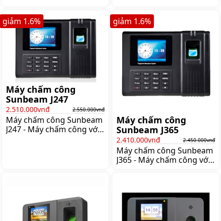
sử dụng để quản lý thời
gian làm việc của nhân
giảm
1.6
%
giảm
1.6
%
viên Đây là một sản phẩm
của công ty Ronald Jack
một trong những thương
hiệu uy tín trong lĩnh vực
máy chấm công Thiết kế
nhỏ gọn Có thiết kế tối
giản với các
Máy chấm công
Sunbeam J247
2.510.000vnđ
2.550.000vnđ
Máy chấm công
Máy chấm công Sunbeam
J247 - Máy chấm công với
Sunbeam J365
công nghệ tiên tiến từ
2.410.000vnđ
2.450.000vnđ
Nhật Bản Quản lý nhân
Máy chấm công Sunbeam
viên chưa bao giờ dễ dàng
J365 - Máy chấm công với
đối với các doanh nghiệp
công nghệ tiên tiến từ
tại Việt Nam hiện nay bởi
Nhật Bản Quản lý nhân
tùy theo từng doanh
viên chưa bao giờ dễ dàng
nghiệp có những yêu cầu
đối với các doanh nghiệp
chấm công và tính công
tại Việt Nam hiện nay bởi
khác nhau nên lựa chọn
tùy theo từng doanh