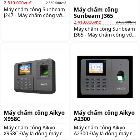
2.510.000vnđ
2.550.000vnđ
Máy chấm công
Máy chấm công Sunbeam
J247 - Máy chấm công với
Sunbeam J365
công nghệ tiên tiến từ
2.410.000vnđ
2.450.000vnđ
Nhật Bản Quản lý nhân
Máy chấm công Sunbeam
viên chưa bao giờ dễ dàng
J365 - Máy chấm công với
đối với các doanh nghiệp
công nghệ tiên tiến từ
tại Việt Nam hiện nay bởi
Nhật Bản Quản lý nhân
tùy theo từng doanh
viên chưa bao giờ dễ dàng
nghiệp có những yêu cầu
đối với các doanh nghiệp
chấm công và tính công
tại Việt Nam hiện nay bởi
khác nhau nên lựa chọn
tùy theo từng doanh
máy chấm công và phần
nghiệp có những yêu cầu
mềm chấm công đi kèm
chấm công và tính công
theo là vấn đề khá
khác nhau nên lựa chọn
máy chấm công và phần
mềm chấm công đi kèm
theo là vấn đề khá
Máy chấm công Aikyo
Máy chấm công Aikyo
X958C
A2300
Máy chấm công Aikyo
Máy chấm công Aikyo
X958C Đây là dòng máy ra
A2300 Đây là dòng máy ra
đời từ năm 2018 tại thị
đời từ năm 2018 tại thị