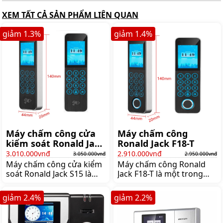
XEM TẤT CẢ SẢN PHẨM LIÊN QUAN
giảm
1.3
%
giảm
1.4
%
Máy chấm công cửa
Máy chấm công
kiểm soát Ronald Jack
Ronald Jack F18-T
S15
3.010.000vnđ
2.910.000vnđ
3.050.000vnđ
2.950.000vnđ
Máy chấm công cửa kiểm
Máy chấm công Ronald
soát Ronald Jack S15 là
Jack F18-T là một trong
một trong những sản
những sản phẩm máy
phẩm chấm công chuyên
chấm công thông minh
giảm
2.4
%
giảm
2.2
%
dụng được thiết kế để
của thương hiệu Ronald
quản lý việc vào ra của
Jack được nhiều doanh
nhân viên trong doanh
nghiệp tin dùng Với thiết