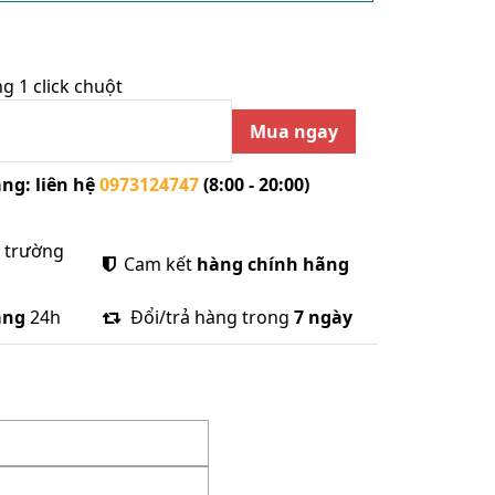
 1 click chuột
Mua ngay
ng: liên hệ
0973124747
(8:00 - 20:00)
ị trường
Cam kết
hàng chính hãng
àng
24h
Đổi/trả hàng trong
7 ngày