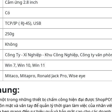
Cảm ứng 2.8 inch
Có
TCP/IP ( RJ-45), USB
250g
Không
Công Ty - Xí Nghiệp - Khu Công Nghiệp, Công ty văn phò
Win 7, Win 10, Win 11
Mitaco, Mitapro, Ronald Jack Pro, Wise eye
hung:
một trong những thiết bị chấm công hiện đại được ShopPOS
 mặt và vân tay để quản lý thời gian làm việc của nhân vi
ứa hẹn mang đến sự hiệu quả và bảo mật cao cho các doanh