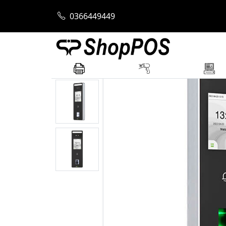
Trang chủ
Máy Chấm Công
Máy chấm c
0366449449