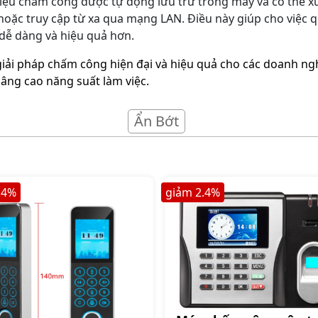
iệu chấm công được tự động lưu trữ trong máy và có thể xuấ
ặc truy cập từ xa qua mạng LAN. Điều này giúp cho việc qu
 dễ dàng và hiệu quả hơn.
iải pháp chấm công hiện đại và hiệu quả cho các doanh ngh
nâng cao năng suất làm việc.
Ẩn Bớt
.4
%
giảm
2.4
%