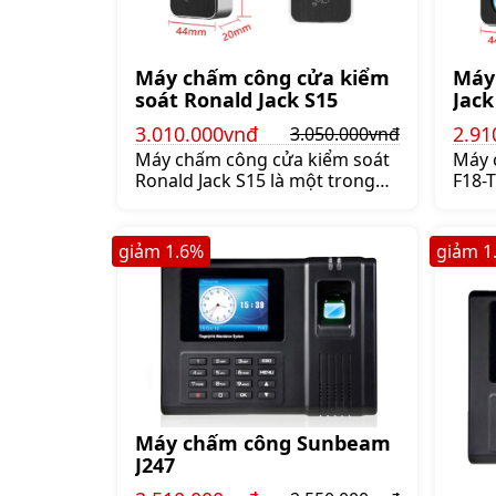
Máy chấm công cửa kiểm
Máy
soát Ronald Jack S15
Jack
3.010.000vnđ
2.91
3.050.000vnđ
Máy chấm công cửa kiểm soát
Máy 
Ronald Jack S15 là một trong
F18-
những sản phẩm chấm công
phẩm
chuyên dụng được thiết kế để
minh
quản lý việc vào ra của nhân
Jack
giảm
1.6
%
giảm
1
viên trong doanh nghiệp Với
tin d
nhiều tính năng và đặc điểm
tính
nổi bật sản phẩm này được
phù 
đánh giá là một trong những
Ronal
lựa chọn tốt nhất cho các
một 
doanh nghiệp muốn nâng cao
được
hiệu quả quản
trườ
Máy chấm công Sunbeam
J247