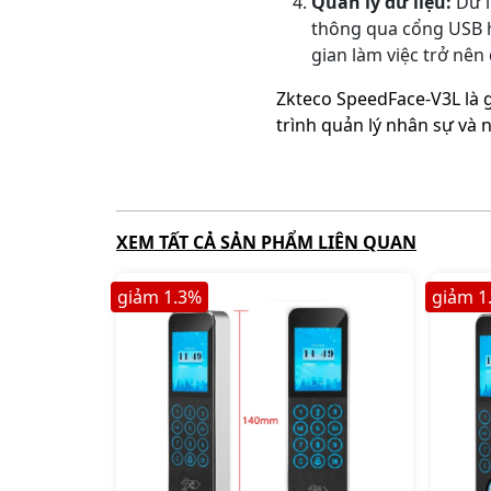
Quản lý dữ liệu:
Dữ l
thông qua cổng USB ho
gian làm việc trở nên
Zkteco SpeedFace-V3L là g
trình quản lý nhân sự và 
XEM TẤT CẢ SẢN PHẨM LIÊN QUAN
giảm
1.3
%
giảm
1