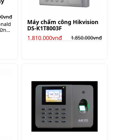
ay
00vnđ
Máy chấm công Hikvision
onald
DS-K1T8003F
hững
h
1.810.000vnđ
1.850.000vnđ
được
ian
 là
y
ững
ĩnh
kế
n với