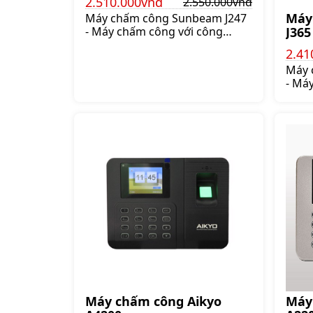
2.510.000vnđ
2.550.000vnđ
Máy
Máy chấm công Sunbeam J247
- Máy chấm công với công
J365
nghệ tiên tiến từ Nhật Bản
2.41
Quản lý nhân viên chưa bao giờ
Máy 
dễ dàng đối với các doanh
- Má
nghiệp tại Việt Nam hiện nay
nghệ 
bởi tùy theo từng doanh
Quản
nghiệp có những yêu cầu chấm
dễ d
công và tính công khác nhau
nghiệ
nên lựa chọn máy chấm công
bởi 
và phần mềm chấm công đi
nghi
kèm theo là vấn đề khá
công
nên 
và p
kèm 
Máy chấm công Aikyo
Máy