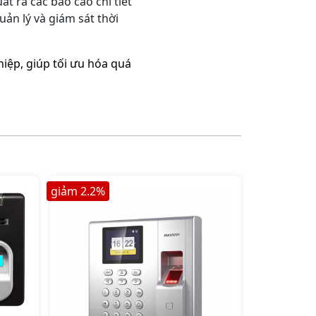
t ra các báo cáo chi tiết
ản lý và giám sát thời
iệp, giúp tối ưu hóa quá
giảm
2.2
%