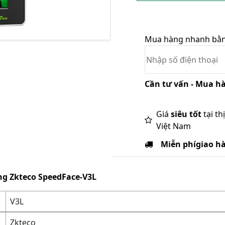
Mua hàng nhanh bằng
Cần tư vấn - Mua hà
Giá
siêu tốt
tại th
Việt Nam
Miễn phí
giao h
g Zkteco SpeedFace-V3L
V3L
Zkteco