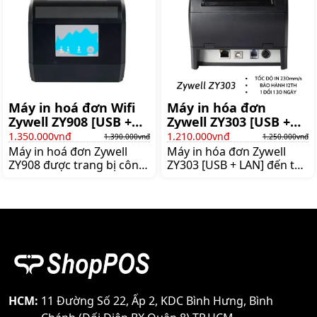
cafe. Với tính năng kết nối
cafe. Với tính năng kết nối
qua cổng LAN, máy in có
qua cổng LAN, máy in có
thể dễ dàng kết nối với
thể dễ dàng kết nối với
mạng qua mode
mạng qua mode
Máy in hoá đơn Wifi
Máy in hóa đơn
Zywell ZY908 [USB +
Zywell ZY303 [USB +
Wifi]
LAN]
1.350.000vnđ
1.210.000vnđ
1.390.000vnđ
1.250.000vnđ
Máy in hoá đơn Zywell
Máy in hóa đơn Zywell
ZY908 được trang bị công
ZY303 [USB + LAN] đến từ
nghệ in nhiệt cao cấp,
thương hiệu ZYWELL với
giúp tiết kiệm năng lượng
hiệu năng tốt, chất lượng
và giấy in. Không cần mực
in đẹp. Độ phân giải
in truyền thống, in bill rõ
203dpi. Chất lượng hóa
nét.
đơn sẽ rõ nét và bay màu
chậm.
HCM:
11 Đường Số 22, Ấp 2, KDC Bình Hưng, Bình