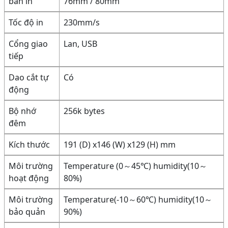
bản in
76mm / 80mm
Tốc độ in
230mm/s
Cổng giao
Lan, USB
tiếp
Dao cắt tự
Có
động
Bộ nhớ
256k bytes
đêm
Kích thước
191 (D) x146 (W) x129 (H) mm
Môi trường
Temperature (0～45℃) humidity(10～
hoạt động
80%)
Môi trường
Temperature(-10～60℃) humidity(10～
bảo quản
90%)