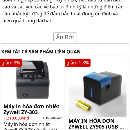
cao và các yêu cầu về bảo trì định kỳ là những điểm cần
cân nhắc kỹ lưỡng để đảm bảo hoạt động ổn định và
hiệu quả trong dài hạn.
Ẩn Bớt
XEM TẤT CẢ SẢN PHẨM LIÊN QUAN
giảm
3
%
giảm
1.8
%
Máy in hóa đơn nhiệt
Zywell ZY-303
1.310.000vnđ
1.350.000vnđ
MÁY IN HÓA ĐƠN
Máy in hóa đơn nhiệt
ZYWELL ZY905 (USB +
Zywell ZY-303 có cắt xé bill