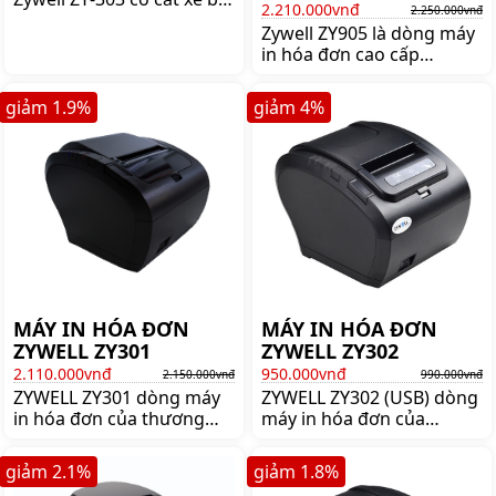
LAN)
2.210.000vnđ
2.250.000vnđ
thủ công hoặc tự động,
Zywell ZY905 là dòng máy
độ rộng in tối đa 80mm,
in hóa đơn cao cấp
độ rộng in mặc định là
thương dùng cho môi
72mm, tốc độ in đạt 230
trường nhà bếp. Mua máy
mm/s, Giá:1.350.000 đ
giảm
1.9
%
giảm
4
%
in Zywell ZY905 chính
hãng giá tốt ghé ngay
shoppos.vn
MÁY IN HÓA ĐƠN
MÁY IN HÓA ĐƠN
ZYWELL ZY301
ZYWELL ZY302
2.110.000vnđ
950.000vnđ
2.150.000vnđ
990.000vnđ
ZYWELL ZY301 dòng máy
ZYWELL ZY302 (USB) dòng
in hóa đơn của thương
máy in hóa đơn của
hiệu ZYWELL, nổi bật với
thương hiệu ZYWELL, nổi
tốc độ in nhanh và nhạy.
bật với tốc độ in nhanh và
giảm
2.1
%
giảm
1.8
%
nhạy.