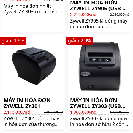
MÁY IN HÓA ĐƠN
Máy in hóa đơn nhiệt
ZYWELL ZY905 (USB +
Zywell ZY-303 có cắt xé bill
LAN)
2.210.000vnđ
2.250.000vnđ
thủ công hoặc tự động,
Zywell ZY905 là dòng máy
độ rộng in tối đa 80mm,
in hóa đơn cao cấp
độ rộng in mặc định là
thương dùng cho môi
72mm, tốc độ in đạt 230
trường nhà bếp. Mua máy
mm/s, Giá:1.350.000 đ
giảm
1.9
%
giảm
2.9
%
in Zywell ZY905 chính
hãng giá tốt ghé ngay
shoppos.vn
MÁY IN HÓA ĐƠN
MÁY IN HÓA ĐƠN
ZYWELL ZY301
ZYWELL ZY303 (USB
+LAN)
2.110.000vnđ
1.360.000vnđ
2.150.000vnđ
1.400.000vnđ
ZYWELL ZY301 dòng máy
Zywell ZY303 là dòng máy
in hóa đơn của thương
in hóa đơn sở hữu 2 cổng
hiệu ZYWELL, nổi bật với
usb lan giá rẻ của Zywell.