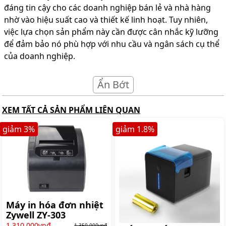
đáng tin cậy cho các doanh nghiệp bán lẻ và nhà hàng
nhờ vào hiệu suất cao và thiết kế linh hoạt. Tuy nhiên,
việc lựa chọn sản phẩm này cần được cân nhắc kỹ lưỡng
để đảm bảo nó phù hợp với nhu cầu và ngân sách cụ thể
của doanh nghiệp.
Ẩn Bớt
XEM TẤT CẢ SẢN PHẨM LIÊN QUAN
giảm
3
%
giảm
1.8
%
Máy in hóa đơn nhiệt
Zywell ZY-303
1.310.000vnđ
1.350.000vnđ