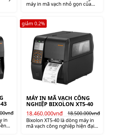
máy in mã vạch nhỏ gọn của
 kết
thương hiệu Bixolon. Thiết kết
p. Bảo
nhỏ gọn, bền bỉ và cao cấp. Bảo
hành chính hãng 3 năm.
giảm
0.2
%
G
MÁY IN MÃ VẠCH CÔNG
-43
NGHIỆP BIXOLON XT5-40
18.460.000vnđ
000vnđ
18.500.000vnđ
y in
Bixolon XT5-40 là dòng máy in
bền
mã vạch công nghiệp hiện đại
hất
nhất của thương hiệu Bixolon -