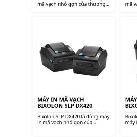
mã vạch nhỏ gọn của thương
mã v
hiệu Bixolon. Thiết kết nhỏ gọn,
hiệu 
bền bỉ và cao cấp. Bảo hành
bền b
chính hãng 3 năm.
chín
MÁY IN MÃ VẠCH
MÁY
BIXOLON SLP DX420
BIX
Bixolon SLP DX420 là dòng máy
Bixo
in mã vạch nhỏ gọn của
máy 
thương hiệu Bixolon. Thiết kết
thươn
nhỏ gọn, bền bỉ và cao cấp. Bảo
nhỏ g