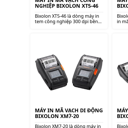
MÁY IN MÃ VẠCH CÔNG
MÁY
NGHIỆP BIXOLON XT5-46
BIX
Bixolon XT5-46 là dòng máy in
Bixo
tem công nghiệp 300 dpi bền
in m
bỉ, in sắc nét và ổn định nhất
thươn
của thương hiệu Bixolon - Hàn
nhỏ g
Quốc.
hành
MÁY IN MÃ VẠCH DI ĐỘNG
MÁY
BIXOLON XM7-20
BIX
Bixolon XM7-20 là dòng máy in
Bixo