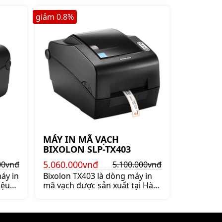
 Hàn
Hàn Quốc, nổi bật bởi hiệu suất
in lớn,bền bỉ và thiết kế thân
giảm
0.8
%
thiện
MÁY IN MÃ VẠCH
BIXOLON SLP-TX403
5.060.000vnđ
00vnđ
5.100.000vnđ
áy in
Bixolon TX403 là dòng máy in
iệu
mã vạch được sản xuất tại Hàn
Quốc. Đây là dòng máy in tem
p
chất lượng ổn định, giá tốt, độ
ởi độ
bền cao. Bảo hành chính hãng